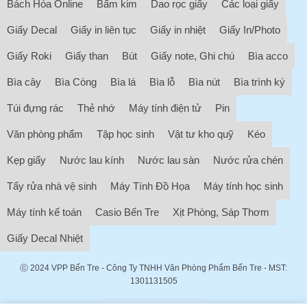
Bách Hóa Online
Bấm kim
Dao rọc giấy
Các loại giấy
Giấy Decal
Giấy in liên tục
Giấy in nhiệt
Giấy In/Photo
Giấy Roki
Giấy than
Bút
Giấy note, Ghi chú
Bìa acco
Bìa cây
Bìa Còng
Bìa lá
Bìa lỗ
Bìa nút
Bìa trình ký
Túi đựng rác
Thẻ nhớ
Máy tính điện tử
Pin
Văn phòng phẩm
Tập học sinh
Vật tư kho quỹ
Kéo
Kẹp giấy
Nước lau kính
Nước lau sàn
Nước rửa chén
Tẩy rửa nhà vệ sinh
Máy Tính Đồ Họa
Máy tính học sinh
Máy tính kế toán
Casio Bến Tre
Xịt Phòng, Sáp Thơm
Giấy Decal Nhiệt
ⓒ 2024
VPP Bến Tre
- Công Ty TNHH Văn Phòng Phẩm Bến Tre - MST:
1301131505