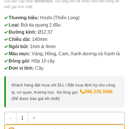
Giá bán cập nhật
16/09/2025
. Vui lòng liên hệ nhân viên bán hàng để
biết giá mới nhất.
Thương hiệu:
Hoshi (Thiên Long)
Loại:
Bút dạ quang 2 đầu
Đường kính:
Ø12.37
Chiều dài:
140mm
Ngòi bút:
1mm & 4mm
Màu mực:
Vàng, Hồng, Cam, Xanh dương và Xanh lá
Đóng gói:
Hộp 10 cây
Đơn vị tính:
Cây
Khách hàng đặt mua với SLL / Đặt mua định kỳ cho công
096.339.3566
ty, cơ quan, trường học. Vui lòng gọi:
(Để được báo giá tốt nhất)
Bút Dạ Quang Hoshi HL-018/HS Thiên Long số lượng