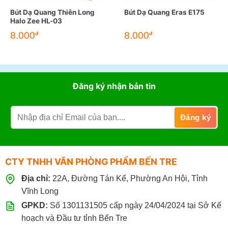
Bút Dạ Quang Thiên Long
Bút Dạ Quang Eras E175
Halo Zee HL-03
8.000
8.000
đ
đ
Đăng ký nhận bản tin
CTY TNHH VĂN PHÒNG PHẨM BẾN TRE
Địa chỉ:
22A, Đường Tán Kế, Phường An Hội, Tỉnh
Vĩnh Long
GPKD:
Số 1301131505 cấp ngày 24/04/2024 tại Sở Kế
hoạch và Đầu tư tỉnh Bến Tre