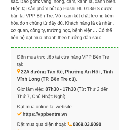
sắc. Bao gồm: vàng, hồng, cam, xanh lá, xanh biển.
Hiện tại sản phẩm bút dạ Hoshi HL-018/HS được
bán tại VPP Bến Tre. Với cam kết chất lượng kèm
hóa đơn chúng từ đầy đủ. Khách hàng là cá nhân,
cơ quan, công ty, trường học, bệnh viện… Có thể
liên hệ đặt mua nhanh theo hướng dẫn sau:
Đến mua trực tiếp tại cửa hàng VPP Bến Tre
tại:
22A đường Tán Kế, Phường An Hội , Tỉnh
Vĩnh Long (TP. Bến Tre cũ)
.
Giờ làm việc:
07h30 - 17h30
(Từ: Thứ 2 đến
Thứ 7, Chủ Nhật: Nghỉ)
Đặt mua online tại website
https://vppbentre.vn
Đặt mua qua điện thoại:
0869.03.9090