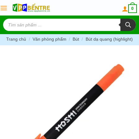
Skip
0
to
content
Tìm
kiếm
sản
phẩm
Trang chủ
/
Văn phòng phẩm
/
Bút
/
Bút dạ quang (highlight)