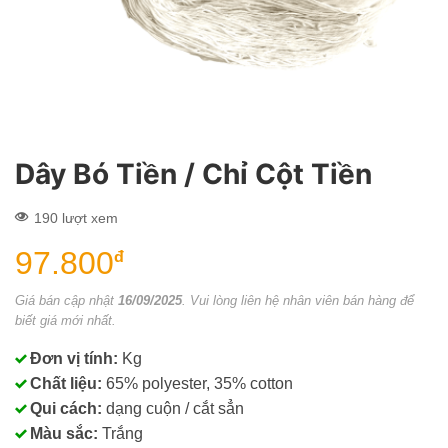
Dây Bó Tiền / Chỉ Cột Tiền
190 lượt xem
97.800
đ
Giá bán cập nhật
16/09/2025
. Vui lòng liên hệ nhân viên bán hàng để
biết giá mới nhất.
Đơn vị tính:
Kg
Chất liệu:
65% polyester, 35% cotton
Qui cách:
dạng cuộn / cắt sẳn
Màu sắc:
Trắng