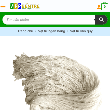
Skip
0
to
content
Tìm
kiếm
sản
phẩm
Trang chủ
/
Vật tư ngân hàng
/
Vật tư kho quỹ