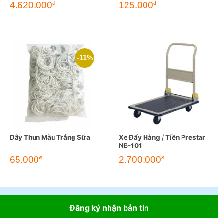
4.620.000
125.000
đ
đ
-11%
Dây Thun Màu Trắng Sữa
Xe Đẩy Hàng / Tiền Prestar
NB-101
Giá
Giá
65.000
2.700.000
đ
đ
gốc
hiện
là:
tại
72.700đ.
là:
65.000đ.
Đăng ký nhận bản tin