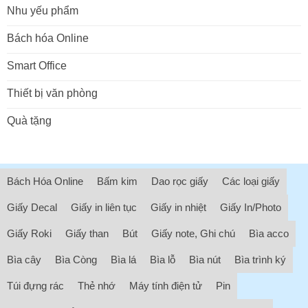
Nhu yếu phẩm
Bách hóa Online
Smart Office
Thiết bị văn phòng
Quà tặng
Bách Hóa Online
Bấm kim
Dao rọc giấy
Các loại giấy
Giấy Decal
Giấy in liên tục
Giấy in nhiệt
Giấy In/Photo
Giấy Roki
Giấy than
Bút
Giấy note, Ghi chú
Bìa acco
Bìa cây
Bìa Còng
Bìa lá
Bìa lỗ
Bìa nút
Bìa trình ký
Túi đựng rác
Thẻ nhớ
Máy tính điện tử
Pin