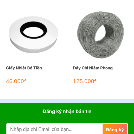
Giấy Nhiệt Bó Tiền
Dây Chì Niêm Phong
46.000
125.000
đ
đ
Đăng ký nhận bản tin