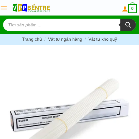
Skip
0
to
content
Tìm
kiếm
sản
phẩm
Trang chủ
/
Vật tư ngân hàng
/
Vật tư kho quỹ