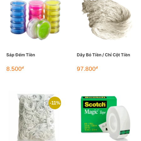
Sáp Đếm Tiền
Dây Bó Tiền / Chỉ Cột Tiền
8.500
97.800
đ
đ
-11%