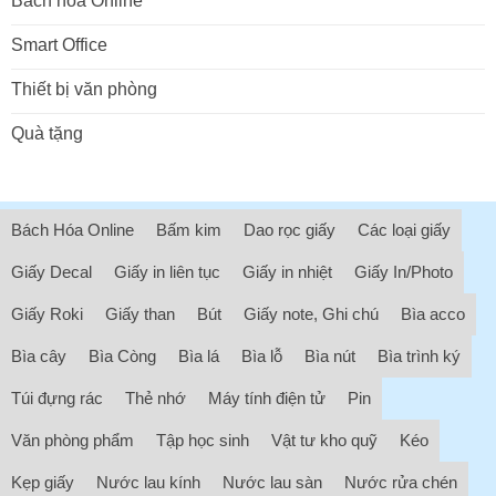
Bách hóa Online
Smart Office
Thiết bị văn phòng
Quà tặng
Bách Hóa Online
Bấm kim
Dao rọc giấy
Các loại giấy
Giấy Decal
Giấy in liên tục
Giấy in nhiệt
Giấy In/Photo
Giấy Roki
Giấy than
Bút
Giấy note, Ghi chú
Bìa acco
Bìa cây
Bìa Còng
Bìa lá
Bìa lỗ
Bìa nút
Bìa trình ký
Túi đựng rác
Thẻ nhớ
Máy tính điện tử
Pin
Văn phòng phẩm
Tập học sinh
Vật tư kho quỹ
Kéo
Kẹp giấy
Nước lau kính
Nước lau sàn
Nước rửa chén