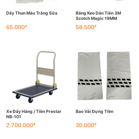
Dây Thun Màu Trắng Sữa
Băng Keo Dán Tiền 3M
Scotch Magic 19MM
Giá
Giá
65.000
58.500
đ
đ
gốc
hiện
là:
tại
72.700đ.
là:
65.000đ.
Xe Đẩy Hàng / Tiền Prestar
Bao Vải Đựng Tiền
NB-101
2.700.000
30.000
đ
đ