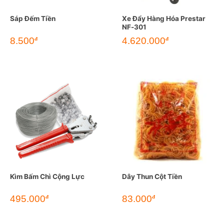
Sáp Đếm Tiền
Xe Đẩy Hàng Hóa Prestar
NF-301
8.500
4.620.000
đ
đ
Kìm Bấm Chì Cộng Lực
Dây Thun Cột Tiền
495.000
83.000
đ
đ