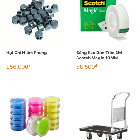
Hạt Chì Niêm Phong
Băng Keo Dán Tiền 3M
Scotch Magic 19MM
156.000
58.500
đ
đ