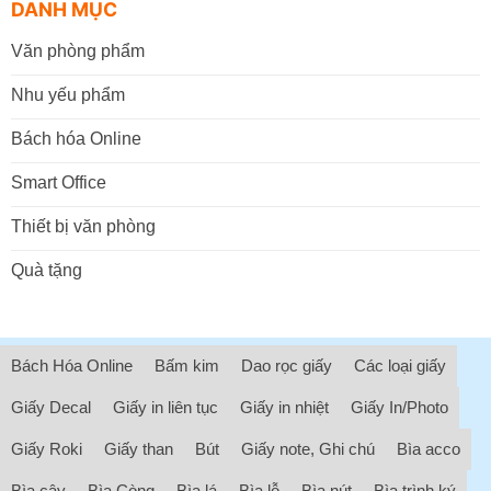
DANH MỤC
Văn phòng phẩm
Nhu yếu phẩm
Bách hóa Online
Smart Office
Thiết bị văn phòng
Quà tặng
Bách Hóa Online
Bấm kim
Dao rọc giấy
Các loại giấy
Giấy Decal
Giấy in liên tục
Giấy in nhiệt
Giấy In/Photo
Giấy Roki
Giấy than
Bút
Giấy note, Ghi chú
Bìa acco
Bìa cây
Bìa Còng
Bìa lá
Bìa lỗ
Bìa nút
Bìa trình ký