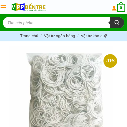
Skip
0
to
content
Tìm
kiếm
sản
phẩm
Trang chủ
/
Vật tư ngân hàng
/
Vật tư kho quỹ
-11%