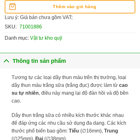
Thêm vào giỏ hàng
Lưu ý: Giá bán chưa gồm VAT;
SKU:
71001886
Danh mục:
Vật tư kho quỹ
Thông tin sản phẩm
Tương tự các loại dây thun màu trên thị trường, loại
dây thun màu trắng sữa (trắng đục) được làm từ
cao
su tự nhiên
, điều này mang lại độ đàn hồi và độ bền
cao.
Dây thun trắng sữa có nhiều kích thước khác nhau
để đáp ứng các nhu cầu sử dụng đa dạng. Các kích
thước phổ biến bao gồm:
Tiểu
(∅16mm),
Trung
(∅25mm),
Đại
(∅38mm).