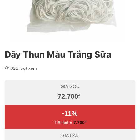
Dây Thun Màu Trắng Sữa
321 lượt xem
GIÁ GỐC
72.700
đ
-11%
Tiết kiệm
7.700
đ
GIÁ BÁN