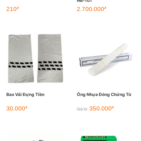
NB-101
210
2.700.000
đ
đ
Bao Vải Đựng Tiền
Ống Nhựa Đóng Chứng Từ
30.000
350.000
đ
đ
Giá từ: