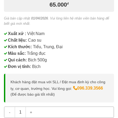
65.000
đ
Giá bán cập nhật
01/04/2026
. Vui lòng liên hệ nhân viên bán hàng để
biết giá mới nhất.
Xuất xứ :
Việt Nam
Chất liệu:
Cao su
Kích thước:
Tiểu, Trung, Đại
Màu sắc:
Trắng đục
Qui cách:
Bịch 500g
Đơn vị tính:
Bịch
Khách hàng đặt mua với SLL / Đặt mua định kỳ cho công
096.339.3566
ty, cơ quan, trường học. Vui lòng gọi:
(Để được báo giá tốt nhất)
Dây Thun Màu Trắng Sữa số lượng