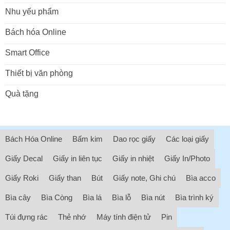
Nhu yếu phẩm
Bách hóa Online
Smart Office
Thiết bị văn phòng
Quà tặng
Bách Hóa Online
Bấm kim
Dao rọc giấy
Các loại giấy
Giấy Decal
Giấy in liên tục
Giấy in nhiệt
Giấy In/Photo
Giấy Roki
Giấy than
Bút
Giấy note, Ghi chú
Bìa acco
Bìa cây
Bìa Còng
Bìa lá
Bìa lỗ
Bìa nút
Bìa trình ký
Túi đựng rác
Thẻ nhớ
Máy tính điện tử
Pin