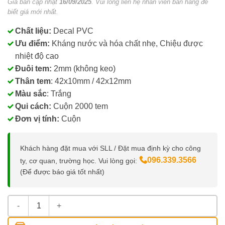
Giá bán cập nhật
16/09/2025
. Vui lòng liên hệ nhân viên bán hàng để
biết giá mới nhất.
Chất liệu:
Decal PVC
Ưu điểm:
Kháng nước và hóa chất nhẹ, Chiệu được
nhiệt độ cao
Đuôi tem:
2mm (không keo)
Thân tem
: 42x10mm / 42x12mm
Màu sắc
: Trắng
Qui cách:
Cuộn 2000 tem
Đơn vị tính:
Cuộn
Khách hàng đặt mua với SLL / Đặt mua định kỳ cho công
096.339.3566
ty, cơ quan, trường học. Vui lòng gọi:
(Để được báo giá tốt nhất)
Decal In Tem Tiệm Vàng, Trang Sức số lượng