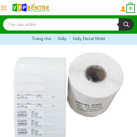
Skip
0
to
content
Tìm
kiếm
sản
phẩm
Trang chủ
/
Giấy
/
Giấy Decal Nhiệt