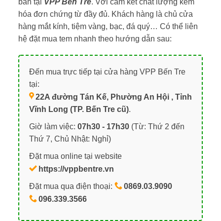
bán tại
VPP Bến Tre
. Với cam kết chất lượng kèm
hóa đơn chứng từ đầy đủ. Khách hàng là chủ cửa
hàng mắt kính, tiệm vàng, bạc, đá quý… Có thể liên
hệ đặt mua tem nhanh theo hướng dẫn sau:
Đến mua trực tiếp tại cửa hàng VPP Bến Tre
tại:
22A đường Tán Kế, Phường An Hội , Tỉnh
Vĩnh Long (TP. Bến Tre cũ)
.
Giờ làm việc:
07h30 - 17h30
(Từ: Thứ 2 đến
Thứ 7, Chủ Nhật: Nghỉ)
Đặt mua online tại website
https://vppbentre.vn
Đặt mua qua điện thoại:
0869.03.9090
096.339.3566