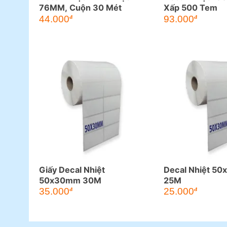
76MM, Cuộn 30 Mét
Xấp 500 Tem
44.000
93.000
đ
đ
Giấy Decal Nhiệt
Decal Nhiệt 5
50x30mm 30M
25M
35.000
25.000
đ
đ