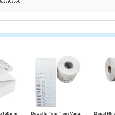
6.339.3566
00x150mm
Decal In Tem Tiệm Vàng,
Decal Nh