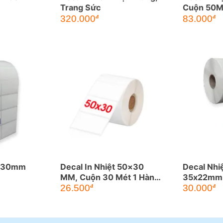
Trang Sức
Cuộn 50
320.000
83.000
đ
đ
0x30mm
Decal In Nhiệt 50×30
Decal Nhi
MM, Cuộn 30 Mét 1 Hàng
35x22mm
Tem
26.500
30.000
đ
đ