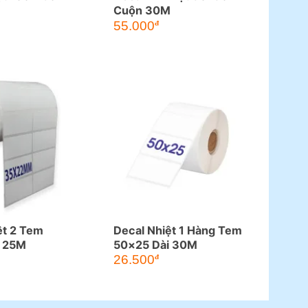
M
Cuộn 30M
55.000
đ
ệt 2 Tem
Decal Nhiệt 1 Hàng Tem
 25M
50×25 Dài 30M
26.500
đ