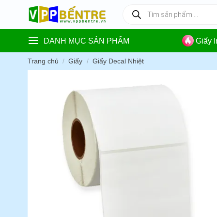
Skip
Tìm
kiếm
to
sản
content
phẩm
DANH MỤC SẢN PHẨM
Giấy 
Trang chủ
/
Giấy
/
Giấy Decal Nhiệt