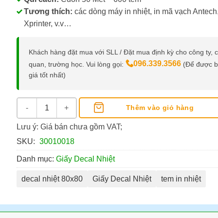
Tương thích:
các dòng máy in nhiệt, in mã vạch Antech
Xprinter, v.v…
Khách hàng đặt mua với SLL / Đặt mua định kỳ cho công ty, 
096.339.3566
quan, trường học. Vui lòng gọi:
(Để được 
giá tốt nhất)
Decal Nhiệt 80x80mm Cuộn 50M số lượng
Thêm vào giỏ hàng
Lưu ý: Giá bán chưa gồm VAT;
SKU:
30010018
Danh mục:
Giấy Decal Nhiệt
decal nhiệt 80x80
Giấy Decal Nhiệt
tem in nhiệt