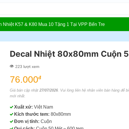
In Nhiệt K57 & K80 Mua 10 Tặng 1 Tại VPP Bến Tre
Decal Nhiệt 80x80mm Cuộn 
223 lượt xem
76.000
đ
Giá bán cập nhật
27/07/2026
. Vui lòng liên hệ nhân viên bán hàng để bi
mới nhất.
Xuất xứ:
Việt Nam
Kích thước tem:
80x80mm
Đơn vị tính:
Cuộn
Qui cách:
Cuôn 50 Mét ~ 600 tem