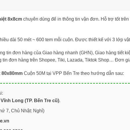
hiệt 8x8cm
chuyên dùng để in thông tin vận đơn. Hỗ trợ tốt trên
iều dài 50 mét ~ 600 tem mỗi cuộn. Được thiết kế với 3 lớp vật 
ng tin đơn hàng của Giao hàng nhanh (GHN), Giao hàng tiết ki
g tin đơn hàng trên Shopee, Tiki, Lazada, Tiktok Shop… Đơn g
ệt 80x80mm
Cuộn 50M tại VPP Bến Tre theo hướng dẫn sau:
i:
Vĩnh Long (TP. Bến Tre cũ)
.
hứ 7, Chủ Nhật: Nghỉ)
re.vn