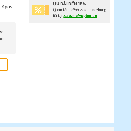
ƯU ĐÃI ĐẾN 15%
, Apos,
Quan tâm kênh Zalo của chúng
tôi tại
zalo.me/vppbentre
cơ
báo