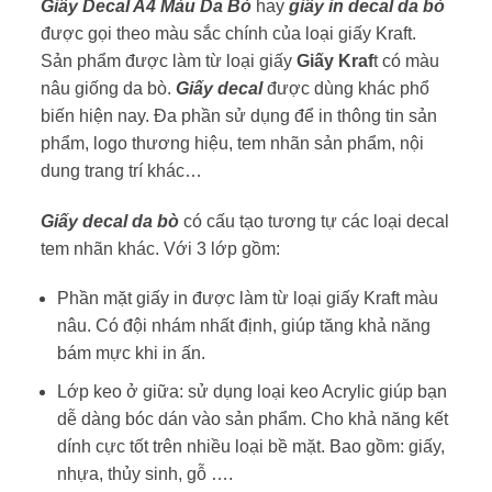
Giấy Decal A4 Màu Da Bò
hay
giấy in decal da bò
được gọi theo màu sắc chính của loại giấy Kraft.
Sản phẩm được làm từ loại giấy
Giấy Kraf
t có màu
nâu giống da bò.
Giấy decal
được dùng khác phổ
biến hiện nay. Đa phần sử dụng để in thông tin sản
phẩm, logo thương hiệu, tem nhãn sản phẩm, nội
dung trang trí khác…
Giấy decal da bò
có cấu tạo tương tự các loại decal
tem nhãn khác. Với 3 lớp gồm:
Phần mặt giấy in được làm từ loại giấy Kraft màu
nâu. Có đội nhám nhất định, giúp tăng khả năng
bám mực khi in ấn.
Lớp keo ở giữa: sử dụng loại keo Acrylic giúp bạn
dễ dàng bóc dán vào sản phẩm. Cho khả năng kết
dính cực tốt trên nhiều loại bề mặt. Bao gồm: giấy,
nhựa, thủy sinh, gỗ ….