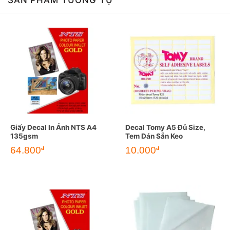
SẢN PHẨM TƯƠNG TỰ
Giấy Decal In Ảnh NTS A4
Decal Tomy A5 Đủ Size,
135gsm
Tem Dán Sẵn Keo
64.800
10.000
đ
đ