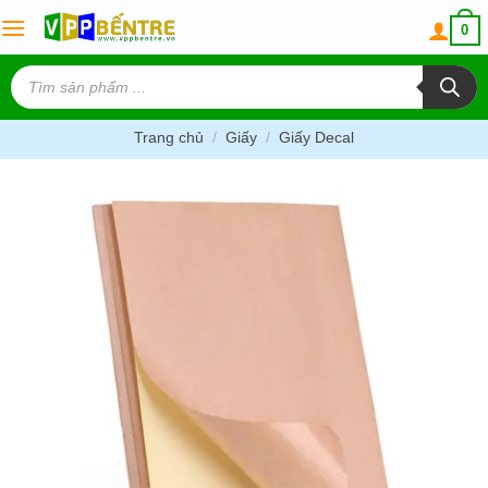
Skip
0
to
content
Tìm
kiếm
sản
phẩm
Trang chủ
/
Giấy
/
Giấy Decal