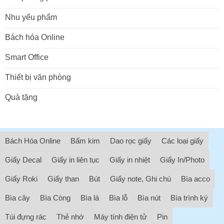
Nhu yếu phẩm
Bách hóa Online
Smart Office
Thiết bị văn phòng
Quà tặng
Bách Hóa Online
Bấm kim
Dao rọc giấy
Các loại giấy
Giấy Decal
Giấy in liên tục
Giấy in nhiệt
Giấy In/Photo
Giấy Roki
Giấy than
Bút
Giấy note, Ghi chú
Bìa acco
Bìa cây
Bìa Còng
Bìa lá
Bìa lỗ
Bìa nút
Bìa trình ký
Túi đựng rác
Thẻ nhớ
Máy tính điện tử
Pin