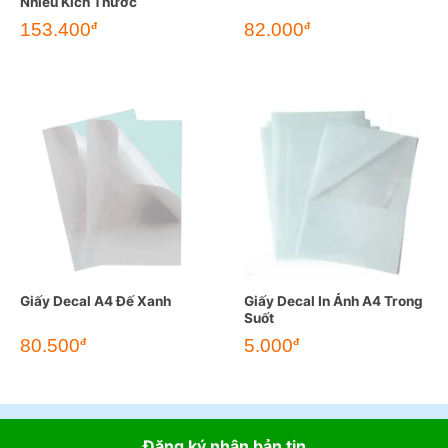
Nhiều Kích Thước
153.400
82.000
đ
đ
Giấy Decal A4 Đế Xanh
Giấy Decal In Ảnh A4 Trong
Suốt
80.500
5.000
đ
đ
Đăng ký nhận bản tin