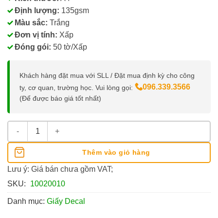
Định lượng:
135gsm
Màu sắc:
Trắng
Đơn vị tính:
Xấp
Đóng gói:
50 tờ/Xấp
Khách hàng đặt mua với SLL / Đặt mua định kỳ cho công
096.339.3566
ty, cơ quan, trường học. Vui lòng gọi:
(Để được báo giá tốt nhất)
Giấy Decal In Ảnh NTS A4 135gsm số lượng
Thêm vào giỏ hàng
Lưu ý: Giá bán chưa gồm VAT;
SKU:
10020010
Danh mục:
Giấy Decal