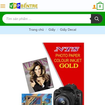
Skip
0
to
content
Tìm
kiếm
sản
phẩm
Trang chủ
/
Giấy
/
Giấy Decal