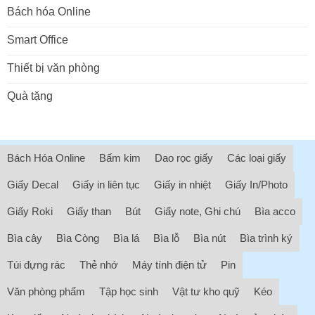
Bách hóa Online
Smart Office
Thiết bị văn phòng
Quà tặng
Bách Hóa Online
Bấm kim
Dao rọc giấy
Các loại giấy
Giấy Decal
Giấy in liên tục
Giấy in nhiệt
Giấy In/Photo
Giấy Roki
Giấy than
Bút
Giấy note, Ghi chú
Bìa acco
Bìa cây
Bìa Còng
Bìa lá
Bìa lỗ
Bìa nút
Bìa trình ký
Túi đựng rác
Thẻ nhớ
Máy tính điện tử
Pin
Văn phòng phẩm
Tập học sinh
Vật tư kho quỹ
Kéo