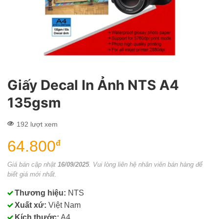
Giấy Decal In Ảnh NTS A4
135gsm
192 lượt xem
64.800
đ
Giá bán cập nhật
16/09/2025
. Vui lòng liên hệ nhân viên bán hàng để
biết giá mới nhất.
Thương hiệu:
NTS
Xuất xứ:
Việt Nam
Kích thước:
A4