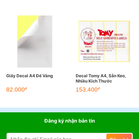
Giấy Decal A4 Đế Vàng
Decal Tomy A4, Sẳn Keo,
Nhiều Kích Thước
82.000
153.400
đ
đ
Đăng ký nhận bản tin