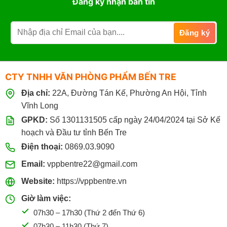
Đăng ký nhận bản tin
CTY TNHH VĂN PHÒNG PHẨM BẾN TRE
Địa chỉ:
22A, Đường Tán Kế, Phường An Hội, Tỉnh
Vĩnh Long
GPKD:
Số 1301131505 cấp ngày 24/04/2024 tại Sở Kế
hoạch và Đầu tư tỉnh Bến Tre
Điện thoại:
0869.03.9090
Email:
vppbentre22@gmail.com
Website:
https://vppbentre.vn
Giờ làm việc:
07h30 – 17h30 (Thứ 2 đến Thứ 6)
07h30 – 11h30 (Thứ 7)