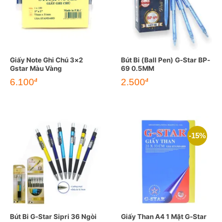
Giấy Note Ghi Chú 3×2
Bút Bi (Ball Pen) G-Star BP-
Gstar Màu Vàng
69 0.5MM
6.100
2.500
đ
đ
-15%
Bút Bi G-Star Sipri 36 Ngòi
Giấy Than A4 1 Mặt G-Star