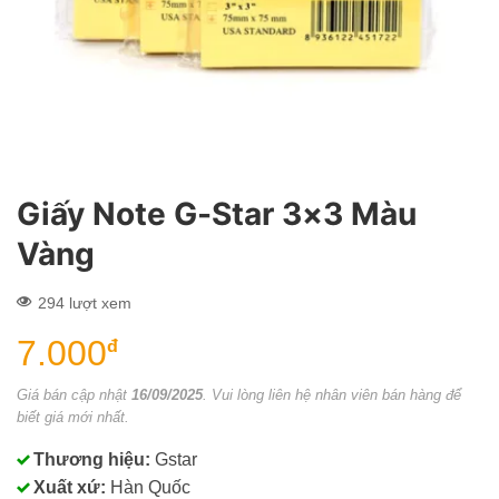
Giấy Note G-Star 3×3 Màu
Vàng
294 lượt xem
7.000
đ
Giá bán cập nhật
16/09/2025
. Vui lòng liên hệ nhân viên bán hàng để
biết giá mới nhất.
Thương hiệu:
Gstar
Xuất xứ:
Hàn Quốc