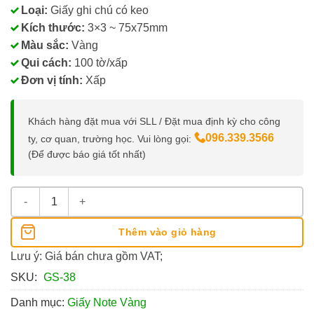
Loại:
Giấy ghi chú có keo
Kích thước:
3×3 ~ 75x75mm
Màu sắc:
Vàng
Qui cách:
100 tờ/xấp
Đơn vị tính:
Xấp
Khách hàng đặt mua với SLL / Đặt mua định kỳ cho công
096.339.3566
ty, cơ quan, trường học. Vui lòng gọi:
(Để được báo giá tốt nhất)
Giấy Note G-Star 3x3 Màu Vàng số lượng
Thêm vào giỏ hàng
Lưu ý: Giá bán chưa gồm VAT;
SKU:
GS-38
Danh mục:
Giấy Note Vàng