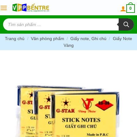
Skip
0
to
content
Tìm
kiếm
sản
phẩm
Trang chủ
/
Văn phòng phẩm
/
Giấy note, Ghi chú
/
Giấy Note
Vàng