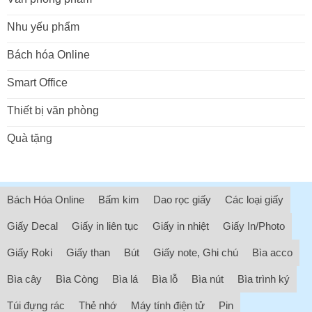
Nhu yếu phẩm
Bách hóa Online
Smart Office
Thiết bị văn phòng
Quà tặng
Bách Hóa Online
Bấm kim
Dao rọc giấy
Các loại giấy
Giấy Decal
Giấy in liên tục
Giấy in nhiệt
Giấy In/Photo
Giấy Roki
Giấy than
Bút
Giấy note, Ghi chú
Bìa acco
Bìa cây
Bìa Còng
Bìa lá
Bìa lỗ
Bìa nút
Bìa trình ký
Túi đựng rác
Thẻ nhớ
Máy tính điện tử
Pin