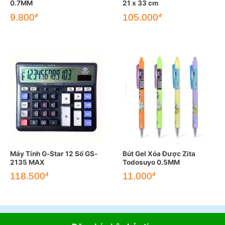
0.7MM
21 x 33 cm
Giá
Giá
9.800
105.000
đ
đ
gốc
hiện
là:
tại
123.000đ.
là:
105.000đ.
Máy Tính G-Star 12 Số GS-
Bút Gel Xóa Được Zita
2135 MAX
Todosuyo 0.5MM
118.500
11.000
đ
đ