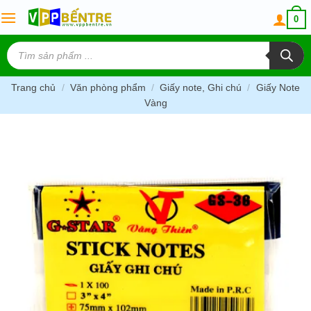
Skip
0
to
content
Tìm
kiếm
sản
phẩm
Trang chủ
/
Văn phòng phẩm
/
Giấy note, Ghi chú
/
Giấy Note
Vàng