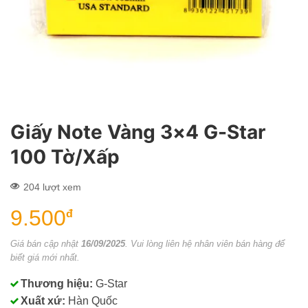
Giấy Note Vàng 3×4 G-Star
100 Tờ/Xấp
204 lượt xem
9.500
đ
Giá bán cập nhật
16/09/2025
. Vui lòng liên hệ nhân viên bán hàng để
biết giá mới nhất.
Thương hiệu:
G-Star
Xuất xứ:
Hàn Quốc