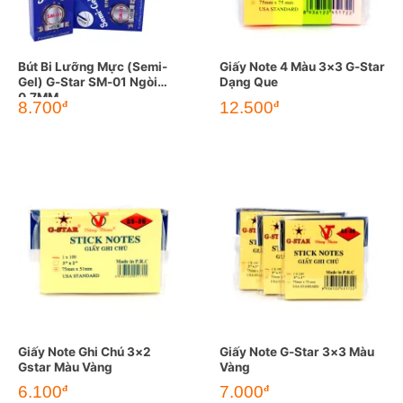
Bút Bi Lưỡng Mực (Semi-
Giấy Note 4 Màu 3×3 G-Star
Gel) G-Star SM-01 Ngòi
Dạng Que
0.7MM
8.700
12.500
đ
đ
Giấy Note Ghi Chú 3×2
Giấy Note G-Star 3×3 Màu
Gstar Màu Vàng
Vàng
6.100
7.000
đ
đ