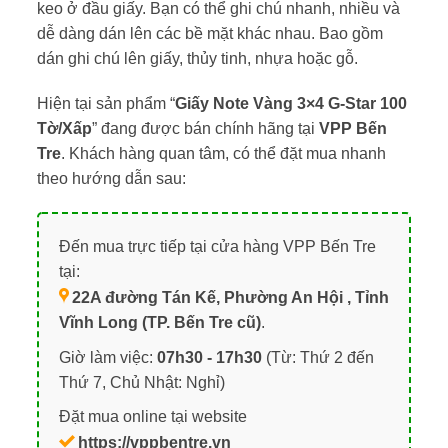
keo ở đầu giấy. Bạn có thể ghi chú nhanh, nhiều và
dễ dàng dán lên các bề mặt khác nhau. Bao gồm
dán ghi chú lên giấy, thủy tinh, nhựa hoặc gỗ.
Hiện tại sản phẩm “
Giấy Note Vàng 3×4 G-Star 100
Tờ/Xấp
” đang được bán chính hãng tại
VPP Bến
Tre
. Khách hàng quan tâm, có thể đặt mua nhanh
theo hướng dẫn sau:
Đến mua trực tiếp tại cửa hàng VPP Bến Tre
tại:
22A đường Tán Kế, Phường An Hội , Tỉnh
Vĩnh Long (TP. Bến Tre cũ)
.
Giờ làm việc:
07h30 - 17h30
(Từ: Thứ 2 đến
Thứ 7, Chủ Nhật: Nghỉ)
Đặt mua online tại website
https://vppbentre.vn