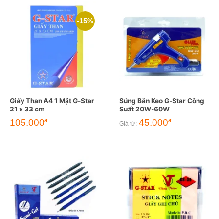
-15%
Giấy Than A4 1 Mặt G-Star
Súng Bắn Keo G-Star Công
21 x 33 cm
Suất 20W-60W
Giá
Giá
105.000
45.000
đ
đ
Giá từ:
gốc
hiện
là:
tại
123.000đ.
là:
105.000đ.