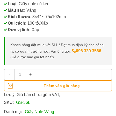
Loại:
Giấy note có keo
Màu sắc:
Vàng
Kích thước:
3×4″ ~ 75x102mm
Qui cách:
100 tờ/Xấp
Đơn vị tính:
Xấp
Khách hàng đặt mua với SLL / Đặt mua định kỳ cho công
096.339.3566
ty, cơ quan, trường học. Vui lòng gọi:
(Để được báo giá tốt nhất)
Giấy Note Vàng 3x4 G-Star 100 Tờ/Xấp số lượng
Thêm vào giỏ hàng
Lưu ý: Giá bán chưa gồm VAT;
SKU:
GS-36L
Danh mục:
Giấy Note Vàng