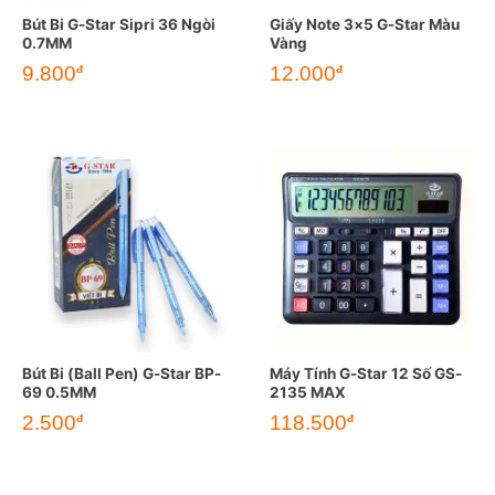
Bút Bi G-Star Sipri 36 Ngòi
Giấy Note 3×5 G-Star Màu
0.7MM
Vàng
9.800
12.000
đ
đ
Bút Bi (Ball Pen) G-Star BP-
Máy Tính G-Star 12 Số GS-
69 0.5MM
2135 MAX
2.500
118.500
đ
đ