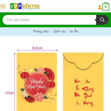
Skip
0
to
content
Tìm
kiếm
sản
phẩm
Trang chủ
/
Dịch vụ
/
In Ấn