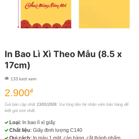
In Bao Lì Xì Theo Mẫu (8.5 x
17cm)
133 lượt xem
2.900
đ
Giá bán cập nhật
13/01/2026
. Vui lòng liên hệ nhân viên bán hàng để
biết giá mới nhất.
Loại:
In bao lì xì giấy
Chất liệu:
Giấy định lượng C140
Qui cách:
In màu 1 mặt, cán hàng, cắt thành phẩm