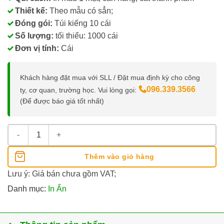
Thiết kế:
Theo mẫu có sẳn;
Đóng gói:
Túi kiếng 10 cái
Số lượng:
tối thiểu: 1000 cái
Đơn vị tính:
Cái
Khách hàng đặt mua với SLL / Đặt mua định kỳ cho công
096.339.3566
ty, cơ quan, trường học. Vui lòng gọi:
(Để được báo giá tốt nhất)
In Bao Lì Xì Theo Mẫu (8.5 x 17cm) số lượng
Thêm vào giỏ hàng
Lưu ý: Giá bán chưa gồm VAT;
Danh mục:
In Ấn