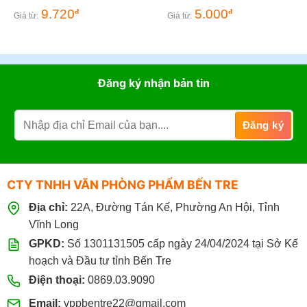
9.720
5.000
đ
đ
Giá từ:
Giá từ:
Đăng ký nhận bản tin
CTY TNHH VĂN PHÒNG PHẨM BẾN TRE
Địa chỉ:
22A, Đường Tán Kế, Phường An Hội, Tỉnh
Vĩnh Long
GPKD:
Số 1301131505 cấp ngày 24/04/2024 tại Sở Kế
hoạch và Đầu tư tỉnh Bến Tre
Điện thoại:
0869.03.9090
Email:
vppbentre22@gmail.com