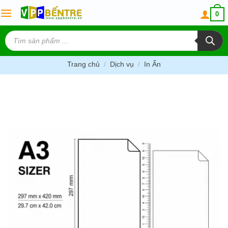
Skip
0
to
content
Tìm
kiếm
sản
phẩm
Trang chủ
/
Dịch vụ
/
In Ấn