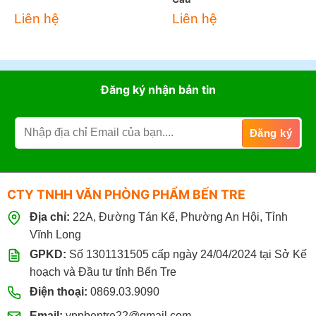
Liên hệ
Liên hệ
Đăng ký nhận bản tin
CTY TNHH VĂN PHÒNG PHẨM BẾN TRE
Địa chỉ:
22A, Đường Tán Kế, Phường An Hội, Tỉnh
Vĩnh Long
GPKD:
Số 1301131505 cấp ngày 24/04/2024 tại Sở Kế
hoạch và Đầu tư tỉnh Bến Tre
Điện thoại:
0869.03.9090
Email:
vppbentre22@gmail.com