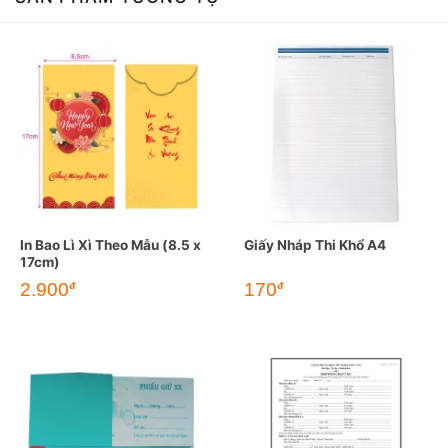
In Bao Lì Xì Theo Mẫu (8.5 x
Giấy Nháp Thi Khổ A4
17cm)
2.900
170
đ
đ