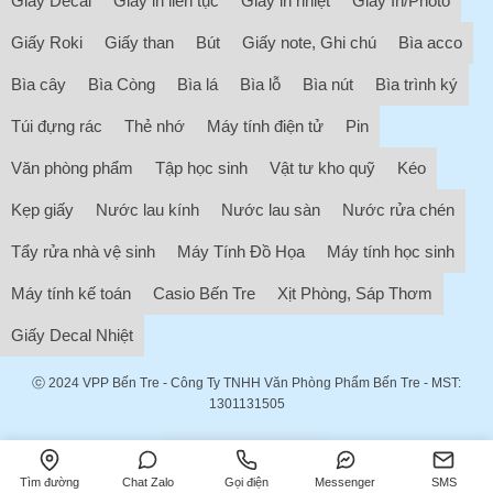
Giấy Decal
Giấy in liên tục
Giấy in nhiệt
Giấy In/Photo
Giấy Roki
Giấy than
Bút
Giấy note, Ghi chú
Bìa acco
Bìa cây
Bìa Còng
Bìa lá
Bìa lỗ
Bìa nút
Bìa trình ký
Túi đựng rác
Thẻ nhớ
Máy tính điện tử
Pin
Văn phòng phẩm
Tập học sinh
Vật tư kho quỹ
Kéo
Kẹp giấy
Nước lau kính
Nước lau sàn
Nước rửa chén
Tẩy rửa nhà vệ sinh
Máy Tính Đồ Họa
Máy tính học sinh
Máy tính kế toán
Casio Bến Tre
Xịt Phòng, Sáp Thơm
Giấy Decal Nhiệt
ⓒ 2024
VPP Bến Tre
- Công Ty TNHH Văn Phòng Phẩm Bến Tre - MST:
1301131505
Tìm đường
Chat Zalo
Gọi điện
Messenger
SMS