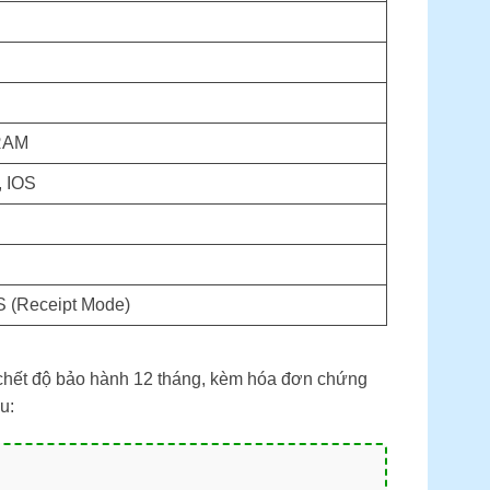
RAM
, IOS
 (Receipt Mode)
chết độ bảo hành 12 tháng, kèm hóa đơn chứng
u: