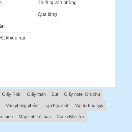
n
Thiết bị văn phòng
Quà tặng
án
ết khiếu nại
Giấy Roki
Giấy than
Bút
Giấy note, Ghi chú
Văn phòng phẩm
Tập học sinh
Vật tư kho quỹ
ọc sinh
Máy tính kế toán
Casio Bến Tre