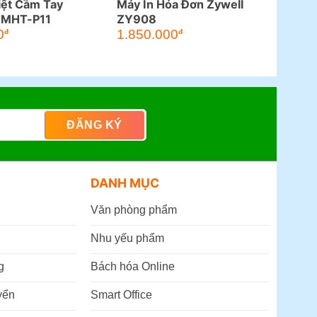
iệt Cầm Tay
Máy In Hóa Đơn Zywell
 MHT-P11
ZY908
0
1.850.000
đ
đ
DANH MỤC
Văn phòng phẩm
Nhu yếu phẩm
g
Bách hóa Online
yển
Smart Office