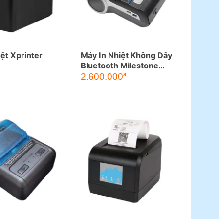
ệt Xprinter
Máy In Nhiệt Không Dây
Bluetooth Milestone
MHT-P26
2.600.000
đ