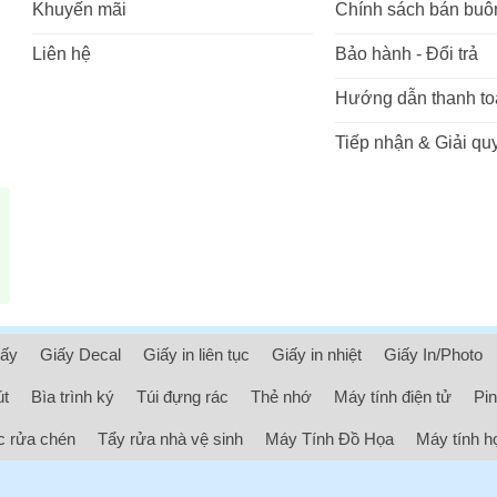
Khuyến mãi
Chính sách bán buô
Liên hệ
Bảo hành - Đổi trả
Hướng dẫn thanh to
Tiếp nhận & Giải quy
iấy
Giấy Decal
Giấy in liên tục
Giấy in nhiệt
Giấy In/Photo
út
Bìa trình ký
Túi đựng rác
Thẻ nhớ
Máy tính điện tử
Pin
 rửa chén
Tẩy rửa nhà vệ sinh
Máy Tính Đồ Họa
Máy tính h