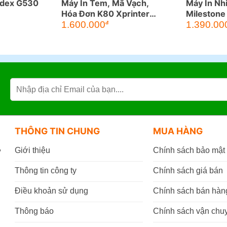
odex G530
Máy In Tem, Mã Vạch,
Máy In Nh
Hóa Đơn K80 Xprinter
Milestone
365B
1.600.000
1.390.00
đ
THÔNG TIN CHUNG
MUA HÀNG
,
Giới thiệu
Chính sách bảo mật
Thông tin công ty
Chính sách giá bán
Điều khoản sử dụng
Chính sách bán hàn
Thông báo
Chính sách vận chu