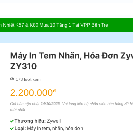
In Nhiệt K57 & K80 Mua 10 Tặng 1 Tại VPP Bến Tre
Máy In Tem Nhãn, Hóa Đơn Zy
ZY310
173 lượt xem
2.200.000
đ
Giá bán cập nhật
14/10/2025
. Vui lòng liên hệ nhân viên bán hàng để bi
mới nhất.
Thương hiệu:
Zywell
Loại:
Máy in tem, nhãn, hóa đơn