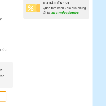
ƯU ĐÃI ĐẾN 15%
Quan tâm kênh Zalo của chúng
tôi tại
zalo.me/vppbentre
OS
(nếu
cơ
báo