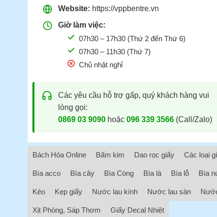
Website:
https://vppbentre.vn
Giờ làm việc:
07h30 – 17h30 (Thứ 2 đến Thứ 6)
07h30 – 11h30 (Thứ 7)
Chủ nhật nghỉ
Các yêu cầu hỗ trợ gấp, quý khách hàng vui
lòng gọi:
0869 03 9090
hoặc
096 339 3566
(Call/Zalo)
Bách Hóa Online
Bấm kim
Dao rọc giấy
Các loại g
Bìa acco
Bìa cây
Bìa Còng
Bìa lá
Bìa lỗ
Bìa n
Kéo
Kẹp giấy
Nước lau kính
Nước lau sàn
Nước
Xịt Phòng, Sáp Thơm
Giấy Decal Nhiệt