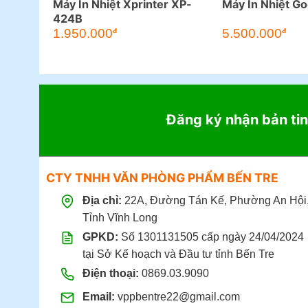
Máy In Nhiệt Xprinter XP-
Máy In Nhiệt G
424B
1.950.000
5.500.000
đ
đ
Đăng ký nhận bản tin
CTY TNHH VĂN PHÒNG PHẨM BẾN TRE
Địa chỉ:
22A, Đường Tán Kế, Phường An Hội
Tỉnh Vĩnh Long
GPKD:
Số 1301131505 cấp ngày 24/04/2024
tại Sở Kế hoạch và Đầu tư tỉnh Bến Tre
Điện thoại:
0869.03.9090
Email:
vppbentre22@gmail.com