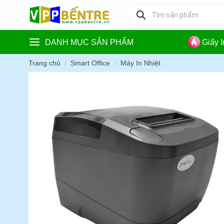
Skip
Tìm
kiếm
to
sản
content
phẩm
DANH MỤC SẢN PHẨM
Giấy 
Trang chủ
/
Smart Office
/
Máy In Nhiệt