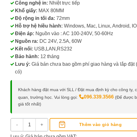
Công nghệ in:
Nhiệt trực tiếp
Khổ giấy:
MAX 80MM
Độ rộng in tối đa:
72mm
Hỗ trợ hệ hiều hành:
Windows, Mac, Linux, Android, I
Điện áp:
Nguồn vào : AC 100-240V, 50-60Hz
Nguồn ra:
DC 24V, 2.5A, 60W
Kết nối:
USB,LAN,RS232
Bảo hành:
12 tháng
Lưu ý:
Giá bán chưa bao gồm phí giao hàng và lắp đặt 
có)
Khách hàng đặt mua với SLL / Đặt mua định kỳ cho công ty, 
096.339.3566
quan, trường học. Vui lòng gọi:
(Để được 
giá tốt nhất)
Máy In Tem Nhãn, Hóa Đơn Zywell ZY310 số lượng
Thêm vào giỏ hàng
Lưu ý: Giá bán chưa gồm VAT;