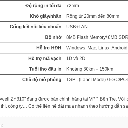
Độ rộng in tối đa
72mm
Khổ giấy/nhãn
Rộng từ 20mm đến 80mm
Cổng kết nối tiêu chuẩn
USB+LAN
Bộ nhớ
8MB Flash Memory/ 8MB SD
Hỗ trợ HĐH
Windows, Mac, Linux, Android
Hỗ trợ mã vạch
1D và 2D
Tuổi thọ đầu in
Khoảng 30km – 150km
Chế độ mô phỏng
TSPL (Label Mode) / ESC/POS
well ZY310” đang được bán chính hãng tại VPP Bến Tre. Với 
 thị, công ty… Có thể liên hệ đặt mua nhanh theo hướng dẫn sa
i: