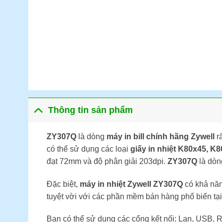
Thông tin sản phẩm
ZY307Q
là dòng
máy in bill chính hãng Zywell
rấ
có thể sử dụng các loại
giấy in nhiệt K80x45, K
đạt 72mm và độ phân giải 203dpi.
ZY307Q
là dòn
Đặc biệt,
máy in nhiệt Zywell ZY307Q
có khả nă
tuyệt vời với các phần mềm bán hàng phổ biến tạ
Bạn có thể sử dụng các cổng kết nối: Lan, USB, 