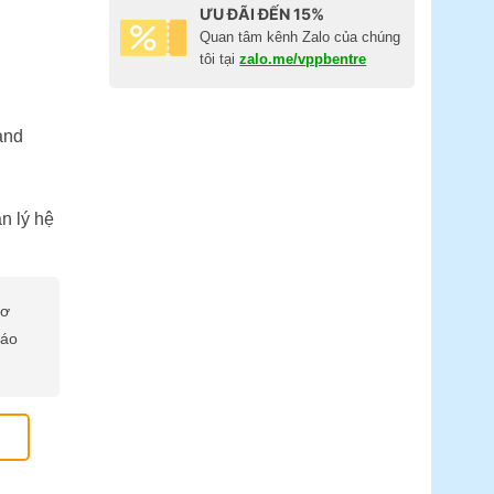
ƯU ĐÃI ĐẾN 15%
Quan tâm kênh Zalo của chúng
tôi tại
zalo.me/vppbentre
and
n lý hệ
cơ
báo