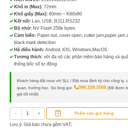
Khổ in (Max):
72mm
Khổ giấy (Max):
80mm ~ K80x80
Kết nối:
Lan, USB, RJ11,RS232
Bộ nhớ:
NV Flash 256k bytes
Cảm biến:
Paper out, cover open, cutter jam,paper jam 
black mark detection
Hệ điều hành:
Androd, IOS, Windows,MacOS
Tương thích:
với đa số các phần mềm bán hàng và quả
thống bốc số tự động
Khách hàng đặt mua với SLL / Đặt mua định kỳ cho công ty, 
096.339.3566
quan, trường học. Vui lòng gọi:
(Để được 
giá tốt nhất)
Máy In Bill Zywell ZY307Q số lượng
Thêm vào giỏ hàng
Lưu ý: Giá bán chưa gồm VAT;