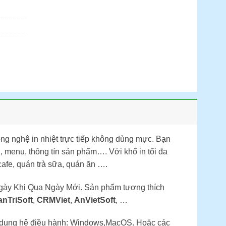
g nghệ in nhiệt trực tiếp không dùng mực. Bạn
, menu, thông tín sản phẩm…. Với khổ in tối đa
cafe, quán trà sữa, quán ăn ….
ày Khi Qua Ngày Mới. Sản phẩm tương thích
nTriSoft
,
CRMViet
,
AnVietSoft
, …
sử dụng hệ điều hành: Windows,MacOS. Hoặc các