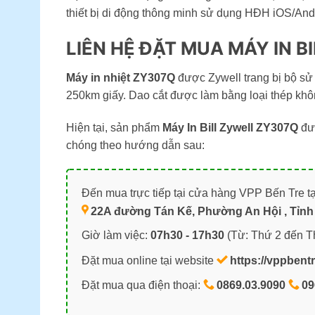
thiết bị di động thông minh sử dụng HĐH iOS/An
LIÊN HỆ ĐẶT MUA MÁY IN B
Máy in nhiệt ZY307Q
được Zywell trang bị bộ sử 
250km giấy. Dao cắt được làm bằng loại thép không 
Hiện tại, sản phẩm
Máy In Bill Zywell ZY307Q
đượ
chóng theo hướng dẫn sau:
Đến mua trực tiếp tại cửa hàng VPP Bến Tre tạ
22A đường Tán Kế, Phường An Hội , Tỉnh 
Giờ làm việc:
07h30 - 17h30
(Từ: Thứ 2 đến T
Đặt mua online tại website
https://vppbent
Đặt mua qua điện thoại:
0869.03.9090
09