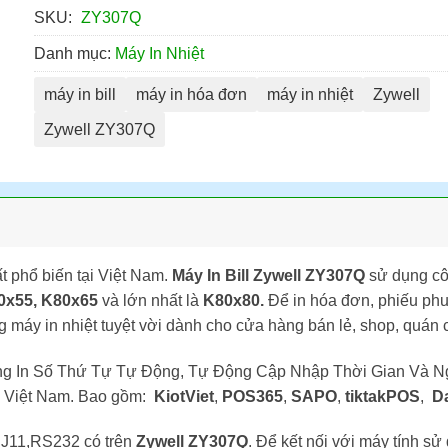
SKU:
ZY307Q
Danh mục:
Máy In Nhiệt
máy in bill
máy in hóa đơn
máy in nhiệt
Zywell
Zywell ZY307Q
t phổ biến tại Việt Nam.
Máy In Bill Zywell ZY307Q
sử dụng côn
80x55, K80x65
và lớn nhất là
K80x80.
Để in hóa đơn, phiếu phu
g máy in nhiệt tuyệt vời dành cho cửa hàng bán lẻ, shop, quán 
ng In Số Thứ Tự Tự Động, Tự Động Cập Nhập Thời Gian Và Ng
i Việt Nam. Bao gồm:
KiotViet
,
POS365
,
SAPO
,
tiktakPOS
,
Da
RJ11,RS232 có trên
Zywell ZY307Q
. Để kết nối với máy tính 