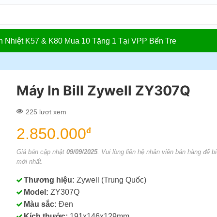
In Nhiệt K57 & K80 Mua 10 Tặng 1 Tại VPP Bến Tre
Máy In Bill Zywell ZY307Q
225 lượt xem
2.850.000
đ
Giá bán cập nhật
09/09/2025
. Vui lòng liên hệ nhân viên bán hàng để bi
mới nhất.
Thương hiệu:
Zywell (Trung Quốc)
Model:
ZY307Q
Màu sắc:
Đen
Kích thước:
191x146x129mm