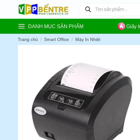
Skip
Tìm
kiếm
to
sản
content
phẩm
DANH MỤC SẢN PHẨM
Giấy 
Trang chủ
/
Smart Office
/
Máy In Nhiệt