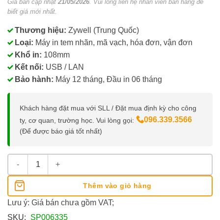
Giá bán cập nhật
21/05/2026
. Vui lòng liên hệ nhân viên bán hàng để
biết giá mới nhất.
Thương hiệu:
Zywell (Trung Quốc)
Loại:
Máy in tem nhãn, mã vạch, hóa đơn, vận đơn
Khổ in:
108mm
Kết nối:
USB / LAN
Bảo hành:
Máy 12 tháng, Đầu in 06 tháng
Khách hàng đặt mua với SLL / Đặt mua định kỳ cho công
096.339.3566
ty, cơ quan, trường học. Vui lòng gọi:
(Để được báo giá tốt nhất)
Máy In Nhiệt Zywell ZY4600 (USB,LAN) số lượng
Thêm vào giỏ hàng
Lưu ý: Giá bán chưa gồm VAT;
SKU:
SP006335