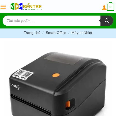
Skip
0
to
content
Tìm
kiếm
sản
phẩm
Trang chủ
/
Smart Office
/
Máy In Nhiệt