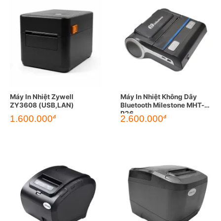
Máy In Nhiệt Zywell
Máy In Nhiệt Không Dây
ZY3608 (USB,LAN)
Bluetooth Milestone MHT-
P26
1.600.000
2.600.000
đ
đ