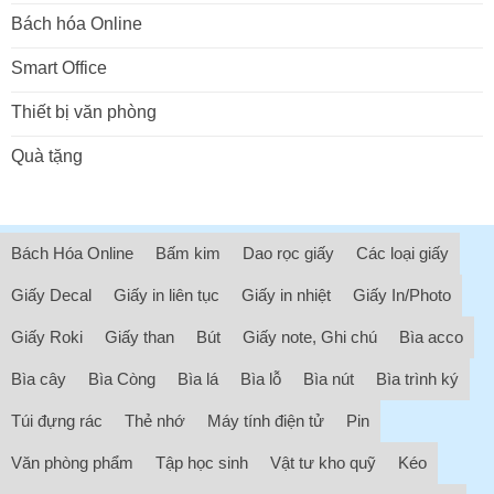
Bách hóa Online
Smart Office
Thiết bị văn phòng
Quà tặng
Bách Hóa Online
Bấm kim
Dao rọc giấy
Các loại giấy
Giấy Decal
Giấy in liên tục
Giấy in nhiệt
Giấy In/Photo
Giấy Roki
Giấy than
Bút
Giấy note, Ghi chú
Bìa acco
Bìa cây
Bìa Còng
Bìa lá
Bìa lỗ
Bìa nút
Bìa trình ký
Túi đựng rác
Thẻ nhớ
Máy tính điện tử
Pin
Văn phòng phẩm
Tập học sinh
Vật tư kho quỹ
Kéo