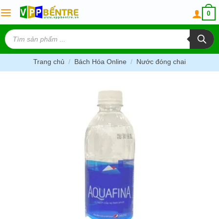
Skip
0
to
content
Tìm
kiếm
sản
phẩm
Trang chủ
/
Bách Hóa Online
/
Nước đóng chai