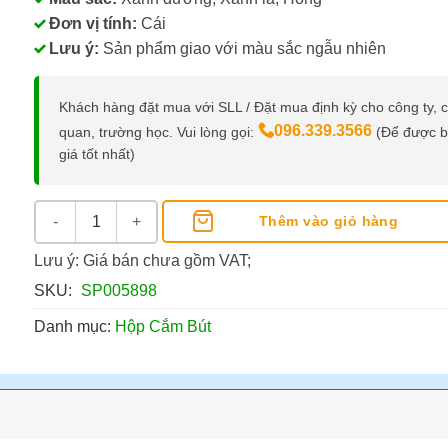
Đơn vị tính:
Cái
Lưu ý:
Sản phẩm giao với màu sắc ngẫu nhiên
Khách hàng đặt mua với SLL / Đặt mua định kỳ cho công ty, 
096.339.3566
quan, trường học. Vui lòng gọi:
(Để được 
giá tốt nhất)
Ống Cắm Bút Deli E9153 số lượng
Thêm vào giỏ hàng
Lưu ý: Giá bán chưa gồm VAT;
SKU:
SP005898
Danh mục:
Hộp Cắm Bút