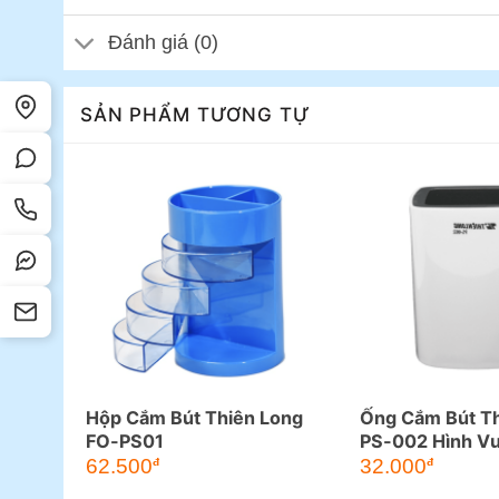
Đánh giá (0)
SẢN PHẨM TƯƠNG TỰ
Hộp Cắm Bút Thiên Long
Ống Cắm Bút Th
FO-PS01
PS-002 Hình V
62.500
32.000
đ
đ