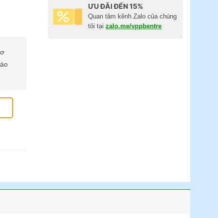
ƯU ĐÃI ĐẾN 15%
Quan tâm kênh Zalo của chúng
tôi tại
zalo.me/vppbentre
cơ
báo