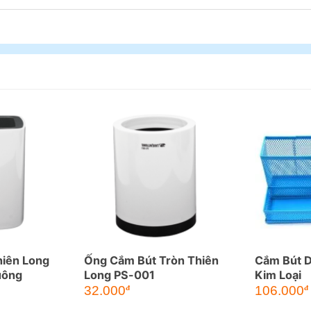
iên Long
Ống Cắm Bút Tròn Thiên
Cắm Bút D
uông
Long PS-001
Kim Loại
32.000
106.000
đ
đ