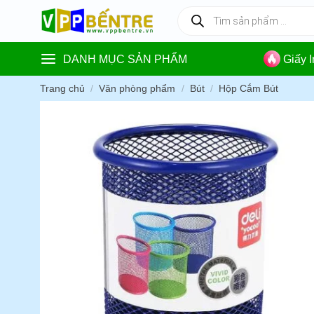
Skip
Tìm
kiếm
to
sản
content
phẩm
DANH MỤC SẢN PHẨM
Giấy 
Trang chủ
/
Văn phòng phẩm
/
Bút
/
Hộp Cắm Bút