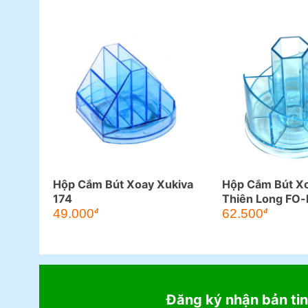
Hộp Cắm Bút Xoay Xukiva
Hộp Cắm Bút X
174
Thiên Long FO
49.000
62.500
đ
đ
Đăng ký nhận bản tin