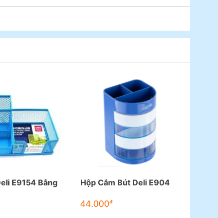
eli E9154 Bằng
Hộp Cắm Bút Deli E904
44.000
đ