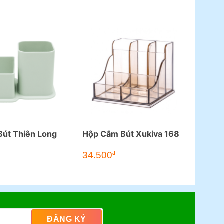
út Thiên Long
Hộp Cắm Bút Xukiva 168
34.500
đ