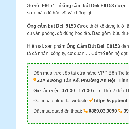
So với
E9171
thì
ống cắm bút Deli E9153
được l
sơn màu để bảo vệ và chống gỉ.
Ống cắm bút Deli 9153
được thiết kế dạng lưới 
cụ văn phòng, đồ dùng học tập. Bao gồm: bút, t
Hiện tại, sản phẩm
Ống Cắm Bút Deli E9153
đan
là cá nhân, công ty, cơ quan,… Có thể liên hệ đ
Đến mua trực tiếp tại cửa hàng VPP Bến Tre tạ
22A đường Tán Kế, Phường An Hội , Tỉnh 
Giờ làm việc:
07h30 - 17h30
(Từ: Thứ 2 đến T
Đặt mua online tại website
https://vppbent
Đặt mua qua điện thoại:
0869.03.9090
09