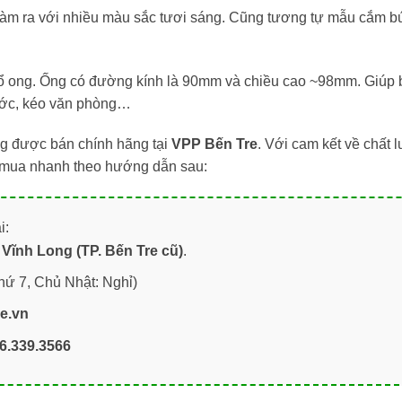
àm ra với nhiều màu sắc tươi sáng. Cũng tương tự mẫu cắm bú
tổ ong. Ống có đường kính là 90mm và chiều cao ~98mm. Giúp b
hước, kéo văn phòng…
g được bán chính hãng tại
VPP Bến Tre
. Với cam kết về chất
ặt mua nhanh theo hướng dẫn sau:
i:
Vĩnh Long (TP. Bến Tre cũ)
.
hứ 7, Chủ Nhật: Nghỉ)
re.vn
6.339.3566