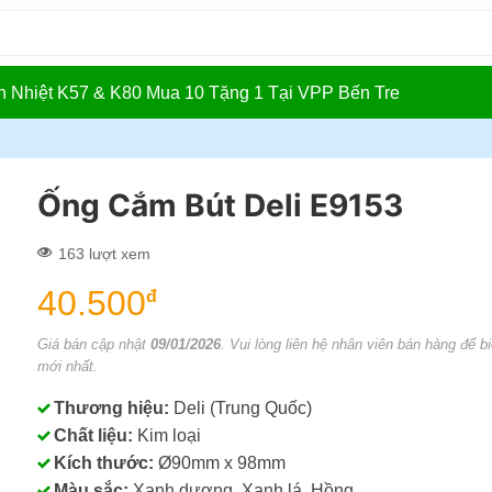
In Nhiệt K57 & K80 Mua 10 Tặng 1 Tại VPP Bến Tre
Ống Cắm Bút Deli E9153
163 lượt xem
40.500
đ
Giá bán cập nhật
09/01/2026
. Vui lòng liên hệ nhân viên bán hàng để bi
mới nhất.
Thương hiệu:
Deli (Trung Quốc)
Chất liệu:
Kim loại
Kích thước:
Ø90mm x 98mm
Màu sắc:
Xanh dương, Xanh lá, Hồng