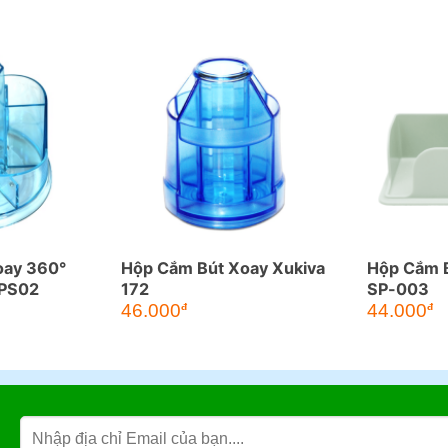
oay 360°
Hộp Cắm Bút Xoay Xukiva
Hộp Cắm B
-PS02
172
SP-003
46.000
44.000
đ
đ