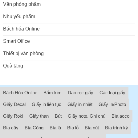
Văn phòng phẩm
Nhu yếu phẩm
Bách hóa Online
Smart Office
Thiết bị văn phòng
Quà tặng
Bách Hóa Online
Bấm kim
Dao rọc giấy
Các loại giấy
Giấy Decal
Giấy in liên tục
Giấy in nhiệt
Giấy In/Photo
Giấy Roki
Giấy than
Bút
Giấy note, Ghi chú
Bìa acco
Bìa cây
Bìa Còng
Bìa lá
Bìa lỗ
Bìa nút
Bìa trình ký