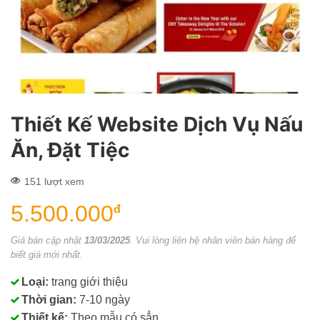
Thiết Kế Website Dịch Vụ Nấu
Ăn, Đặt Tiệc
151 lượt xem
5.500.000
đ
Giá bán cập nhật
13/03/2025
. Vui lòng liên hệ nhân viên bán hàng để
biết giá mới nhất.
Loại:
trang giới thiệu
Thời gian:
7-10 ngày
Thiết kế:
Theo mẫu có sẳn