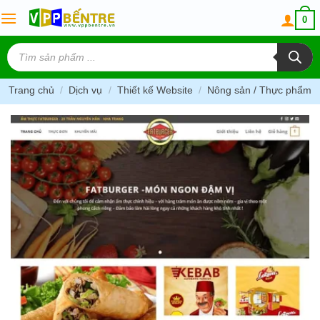
Skip
0
to
content
Tìm
kiếm
sản
phẩm
Trang chủ
/
Dịch vụ
/
Thiết kế Website
/
Nông sản / Thực phẩm