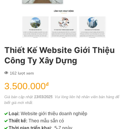
Thiết Kế Website Giới Thiệu
Công Ty Xây Dựng
162 lượt xem
3.500.000
đ
Giá bán cập nhật
13/03/2025
. Vui lòng liên hệ nhân viên bán hàng để
biết giá mới nhất.
Loại:
Website giới thiệu doanh nghiệp
Thiết kế:
Theo mẫu sẳn có
Thời gian triển khai:
5-7 ngày