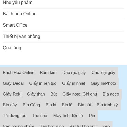
Nhu yếu phẩm
Bách hóa Online
Smart Office
Thiết bị văn phòng
Quà tặng
Bách Hóa Online
Bấm kim
Dao rọc giấy
Các loại giấy
Giấy Decal
Giấy in liên tục
Giấy in nhiệt
Giấy In/Photo
Giấy Roki
Giấy than
Bút
Giấy note, Ghi chú
Bìa acco
Bìa cây
Bìa Còng
Bìa lá
Bìa lỗ
Bìa nút
Bìa trình ký
Túi đựng rác
Thẻ nhớ
Máy tính điện tử
Pin
Văn phòng phẩm
Tập học sinh
Vật tư kho quỹ
Kéo