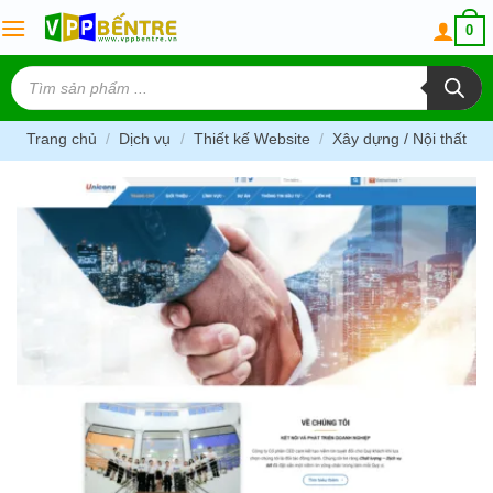
Skip
0
to
content
Tìm
kiếm
sản
phẩm
Trang chủ
/
Dịch vụ
/
Thiết kế Website
/
Xây dựng / Nội thất