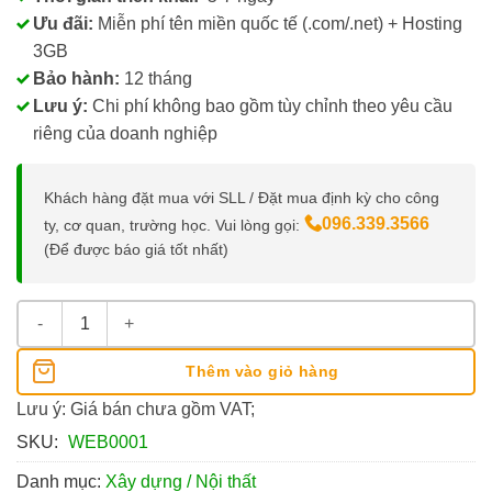
Ưu đãi:
Miễn phí tên miền quốc tế (.com/.net) + Hosting
3GB
Bảo hành:
12 tháng
Lưu ý:
Chi phí không bao gồm tùy chỉnh theo yêu cầu
riêng của doanh nghiệp
Khách hàng đặt mua với SLL / Đặt mua định kỳ cho công
096.339.3566
ty, cơ quan, trường học. Vui lòng gọi:
(Để được báo giá tốt nhất)
Thiết Kế Website Giới Thiệu Công Ty Xây Dựng số lượng
Thêm vào giỏ hàng
Lưu ý: Giá bán chưa gồm VAT;
SKU:
WEB0001
Danh mục:
Xây dựng / Nội thất