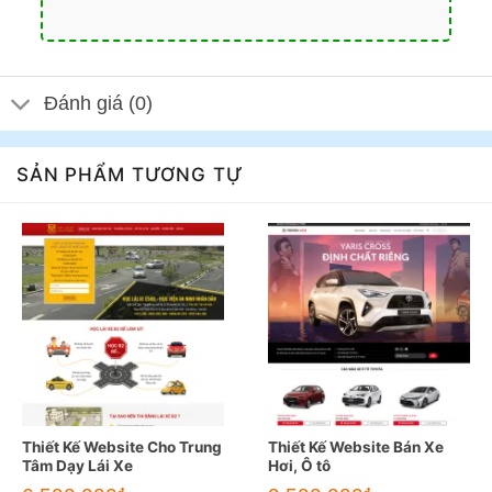
Đánh giá (0)
SẢN PHẨM TƯƠNG TỰ
Thiết Kế Website Cho Trung
Thiết Kế Website Bán Xe
Tâm Dạy Lái Xe
Hơi, Ô tô
đ
đ