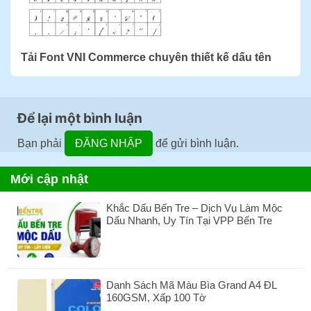
Tải Font VNI Commerce chuyên thiết kế dấu tên
Để lại một bình luận
Bạn phải
ĐĂNG NHẬP
để gửi bình luận.
Mới cập nhật
Khắc Dấu Bến Tre – Dịch Vụ Làm Mộc
Dấu Nhanh, Uy Tín Tại VPP Bến Tre
Không
có
bình
luận
Danh Sách Mã Màu Bìa Grand A4 ĐL
ở
160GSM, Xấp 100 Tờ
Khắc
Dấu