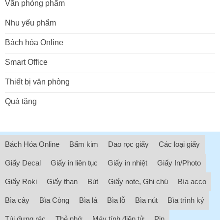
Văn phòng phẩm
Nhu yếu phẩm
Bách hóa Online
Smart Office
Thiết bị văn phòng
Quà tặng
Bách Hóa Online
Bấm kim
Dao rọc giấy
Các loại giấy
Giấy Decal
Giấy in liên tục
Giấy in nhiệt
Giấy In/Photo
Giấy Roki
Giấy than
Bút
Giấy note, Ghi chú
Bìa acco
Bìa cây
Bìa Còng
Bìa lá
Bìa lỗ
Bìa nút
Bìa trình ký
Túi đựng rác
Thẻ nhớ
Máy tính điện tử
Pin