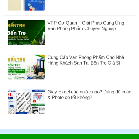
Không
Bến
có
Tre
bình
–
luận
Dịch
VPP Cơ Quan – Giải Pháp Cung Ứng
ở
Vụ
Văn Phòng Phẩm Chuyên Nghiệp
Danh
Làm
Sách
Không
Mộc
Mã
có
Dấu
Màu
bình
Nhanh,
Bìa
luận
Uy
Grand
Cung Cấp Văn Phòng Phẩm Cho Nhà
ở
Tín
A4
Hàng Khách Sạn Tại Bến Tre Giá Sỉ
VPP
Tại
ĐL
Cơ
Không
VPP
160GSM,
Quan
có
Bến
Xấp
–
bình
Tre
100
Giải
luận
Tờ
Pháp
Giấy Excel của nước nào? Dùng để in ấn
ở
Cung
& Photo có tốt không?
Cung
Ứng
Cấp
Không
Văn
Văn
có
Phòng
Phòng
bình
Phẩm
Phẩm
luận
Chuyên
Cho
ở
Nghiệp
Nhà
Giấy
Hàng
Excel