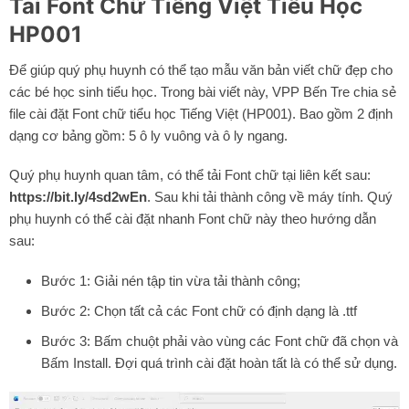
Tải Font Chữ Tiếng Việt Tiểu Học
HP001
Để giúp quý phụ huynh có thể tạo mẫu văn bản viết chữ đẹp cho
các bé học sinh tiểu học. Trong bài viết này, VPP Bến Tre chia sẻ
file cài đặt Font chữ tiểu học Tiếng Việt (HP001). Bao gồm 2 định
dạng cơ bảng gồm: 5 ô ly vuông và ô ly ngang.
Quý phụ huynh quan tâm, có thể tải Font chữ tại liên kết sau:
https://bit.ly/4sd2wEn
. Sau khi tải thành công về máy tính. Quý
phụ huynh có thể cài đặt nhanh Font chữ này theo hướng dẫn
sau:
Bước 1: Giải nén tập tin vừa tải thành công;
Bước 2: Chọn tất cả các Font chữ có định dạng là .ttf
Bước 3: Bấm chuột phải vào vùng các Font chữ đã chọn và
Bấm Install. Đợi quá trình cài đặt hoàn tất là có thể sử dụng.