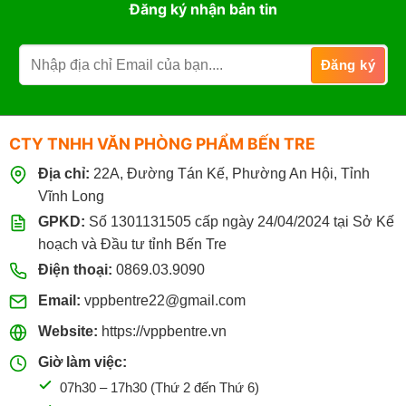
Đăng ký nhận bản tin
Khách
của
Sạn
nước
Tại
nào?
Bến
Dùng
Tre
để
Giá
in
Sỉ
ấn
&
CTY TNHH VĂN PHÒNG PHẨM BẾN TRE
Photo
có
Địa chỉ:
22A, Đường Tán Kế, Phường An Hội, Tỉnh
tốt
không?
Vĩnh Long
GPKD:
Số 1301131505 cấp ngày 24/04/2024 tại Sở Kế
hoạch và Đầu tư tỉnh Bến Tre
Điện thoại:
0869.03.9090
Email:
vppbentre22@gmail.com
Website:
https://vppbentre.vn
Giờ làm việc:
07h30 – 17h30 (Thứ 2 đến Thứ 6)