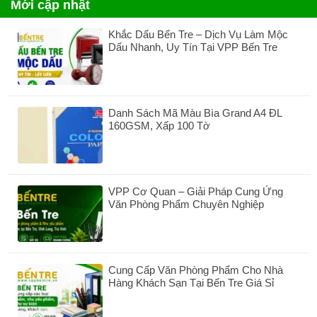
Mới cập nhật
Khắc Dấu Bến Tre – Dịch Vụ Làm Mộc
Dấu Nhanh, Uy Tín Tại VPP Bến Tre
Không
có
bình
luận
Danh Sách Mã Màu Bìa Grand A4 ĐL
ở
160GSM, Xấp 100 Tờ
Khắc
Dấu
Không
Bến
có
Tre
bình
–
luận
Dịch
VPP Cơ Quan – Giải Pháp Cung Ứng
ở
Vụ
Văn Phòng Phẩm Chuyên Nghiệp
Danh
Làm
Sách
Không
Mộc
Mã
có
Dấu
Màu
bình
Nhanh,
Bìa
luận
Uy
Grand
Cung Cấp Văn Phòng Phẩm Cho Nhà
ở
Tín
A4
Hàng Khách Sạn Tại Bến Tre Giá Sỉ
VPP
Tại
ĐL
Cơ
Không
VPP
160GSM,
Quan
có