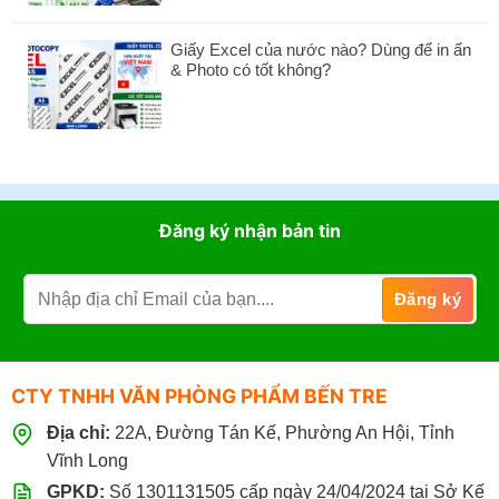
Bến
Xấp
–
bình
Tre
100
Giải
luận
Tờ
Pháp
Giấy Excel của nước nào? Dùng để in ấn
ở
Cung
& Photo có tốt không?
Cung
Ứng
Cấp
Không
Văn
Văn
có
Phòng
Phòng
bình
Phẩm
Phẩm
luận
Chuyên
Cho
ở
Nghiệp
Nhà
Giấy
Hàng
Excel
Đăng ký nhận bản tin
Khách
của
Sạn
nước
Tại
nào?
Bến
Dùng
Tre
để
Giá
in
Sỉ
ấn
&
CTY TNHH VĂN PHÒNG PHẨM BẾN TRE
Photo
có
Địa chỉ:
22A, Đường Tán Kế, Phường An Hội, Tỉnh
tốt
không?
Vĩnh Long
GPKD:
Số 1301131505 cấp ngày 24/04/2024 tại Sở Kế