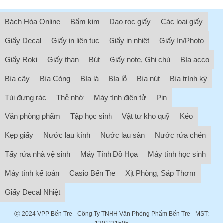
Bách Hóa Online
Bấm kim
Dao rọc giấy
Các loại giấy
Giấy Decal
Giấy in liên tục
Giấy in nhiệt
Giấy In/Photo
Giấy Roki
Giấy than
Bút
Giấy note, Ghi chú
Bìa acco
Bìa cây
Bìa Còng
Bìa lá
Bìa lỗ
Bìa nút
Bìa trình ký
Túi đựng rác
Thẻ nhớ
Máy tính điện tử
Pin
Văn phòng phẩm
Tập học sinh
Vật tư kho quỹ
Kéo
Kẹp giấy
Nước lau kính
Nước lau sàn
Nước rửa chén
Tẩy rửa nhà vệ sinh
Máy Tính Đồ Họa
Máy tính học sinh
Máy tính kế toán
Casio Bến Tre
Xịt Phòng, Sáp Thơm
Giấy Decal Nhiệt
ⓒ 2024
VPP Bến Tre
- Công Ty TNHH Văn Phòng Phẩm Bến Tre - MST:
1301131505