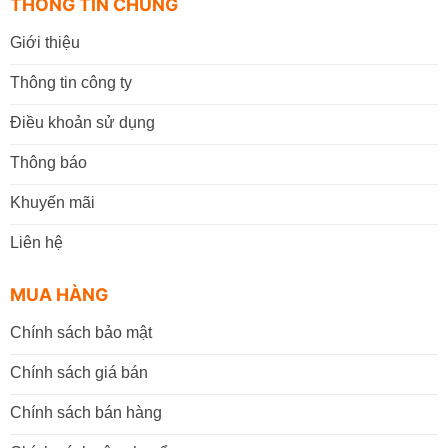
THÔNG TIN CHUNG
Long (TP. Bến Tre cũ)
.
Giới thiệu
Giờ làm việc:
07h30 - 17h30
(Từ: Thứ 2 đến Thứ 7,
Chủ Nhật: Nghỉ)
Thông tin công ty
Đặt mua online tại website
https://vppbentre.vn
Điều khoản sử dụng
Đặt mua qua điện thoại:
0869.03.9090
Thông báo
096.339.3566
Khuyến mãi
Liên hệ
MUA HÀNG
Chính sách bảo mật
Chính sách giá bán
Chính sách bán hàng