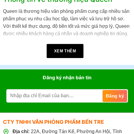
Queen là thương hiệu văn phòng phẩm cung cấp nhiều sản
phẩm phục vụ nhu cầu học tập, làm việc và lưu trữ hồ sơ.
Với thiết kế thực dụng, độ bền tốt và mức giá hợp lý, Queen
được nhiều khách hàng cá nhân và doanh nghiệp tin dùng.
Queen cung cấp nhiều sản phẩm văn phòng phẩm, bao
XEM THÊM
gồm: Bìa hồ sơ, Bìa trình ký, Kẹp tài liệu, File lưu trữ, Bìa
nhựa, Bìa còng, Túi hồ sơ.. Các dụng cụ văn phòng khác.
Mua văn phòng phẩm Queen chính
Đăng ký nhận bản tin
hãng tại VPP Bến Tre
VPP Bến Tre cung cấp đa dạng các sản phẩm Queen chính
hãng, đáp ứng nhu cầu của học sinh, sinh viên, doanh
nghiệp và cơ quan.
CTY TNHH VĂN PHÒNG PHẨM BẾN TRE
KHI MUA HÀNG TẠI VPP BẾN TRE, KHÁCH
Địa chỉ:
22A, Đường Tán Kế, Phường An Hội, Tỉnh