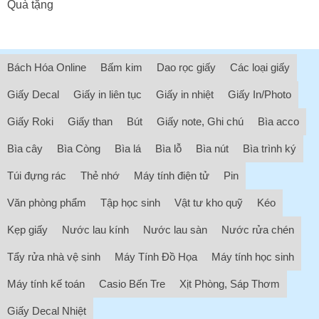
Quà tặng
Bách Hóa Online
Bấm kim
Dao rọc giấy
Các loại giấy
Giấy Decal
Giấy in liên tục
Giấy in nhiệt
Giấy In/Photo
Giấy Roki
Giấy than
Bút
Giấy note, Ghi chú
Bìa acco
Bìa cây
Bìa Còng
Bìa lá
Bìa lỗ
Bìa nút
Bìa trình ký
Túi đựng rác
Thẻ nhớ
Máy tính điện tử
Pin
Văn phòng phẩm
Tập học sinh
Vật tư kho quỹ
Kéo
Kẹp giấy
Nước lau kính
Nước lau sàn
Nước rửa chén
Tẩy rửa nhà vệ sinh
Máy Tính Đồ Họa
Máy tính học sinh
Máy tính kế toán
Casio Bến Tre
Xịt Phòng, Sáp Thơm
Giấy Decal Nhiệt