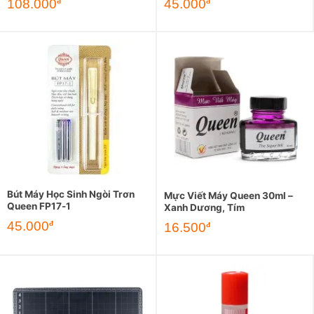
108.000
45.000
đ
đ
Bút Máy Học Sinh Ngòi Trơn
Mực Viết Máy Queen 30ml –
Queen FP17-1
Xanh Dương, Tím
45.000
đ
16.500
đ