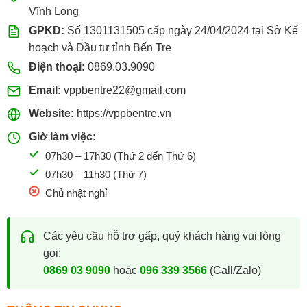
HÀNG ĐƯỢC:
Vĩnh Long
GPKD:
Số 1301131505 cấp ngày 24/04/2024 tại Sở Kế
Cam kết hàng chính hãng.
hoạch và Đầu tư tỉnh Bến Tre
Giá bán cạnh tranh.
Điện thoại:
0869.03.9090
Đa dạng mẫu mã.
Email:
vppbentre22@gmail.com
Giao hàng nhanh tại TP. Bến Tre cũ và các khu vực lân
Website:
https://vppbentre.vn
cận.
Giờ làm việc:
Hỗ trợ đơn hàng số lượng lớn.
07h30 – 17h30 (Thứ 2 đến Thứ 6)
Xuất hóa đơn VAT đầy đủ.
07h30 – 11h30 (Thứ 7)
Chủ nhật nghỉ
Ngoài Queen, VPP Bến Tre còn phân phối nhiều thương
hiệu văn phòng phẩm uy tín khác, giúp khách hàng dễ dàng
lựa chọn sản phẩm phù hợp với nhu cầu sử dụng.
Các yêu cầu hỗ trợ gấp, quý khách hàng vui lòng
gọi:
0869 03 9090
hoặc
096 339 3566
(Call/Zalo)
Đến mua trực tiếp tại cửa hàng VPP Bến Tre tại:
22A đường Tán Kế, Phường An Hội , Tỉnh Vĩnh