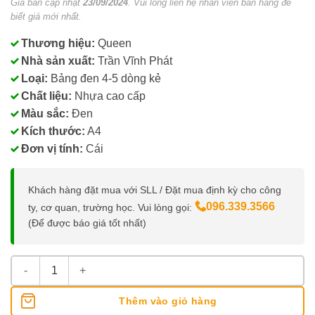
Giá bán cập nhật
23/09/2024
. Vui lòng liên hệ nhân viên bán hàng để
biết giá mới nhất.
Thương hiệu:
Queen
Nhà sản xuất:
Trần Vĩnh Phát
Loại:
Bảng đen 4-5 dòng kẻ
Chất liệu:
Nhựa cao cấp
Màu sắc:
Đen
Kích thước:
A4
Đơn vị tính:
Cái
Khách hàng đặt mua với SLL / Đặt mua định kỳ cho công
096.339.3566
ty, cơ quan, trường học. Vui lòng gọi:
(Để được báo giá tốt nhất)
Bảng Đen Học Sinh Queen 4-5 Dòng Kẻ số lượng
Thêm vào giỏ hàng