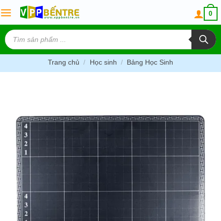
Skip
0
to
content
Tìm
kiếm
sản
phẩm
Trang chủ
/
Học sinh
/
Bảng Học Sinh