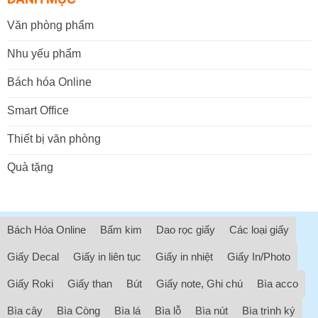
Văn phòng phẩm
Nhu yếu phẩm
Bách hóa Online
Smart Office
Thiết bị văn phòng
Quà tặng
Bách Hóa Online
Bấm kim
Dao rọc giấy
Các loại giấy
Giấy Decal
Giấy in liên tục
Giấy in nhiệt
Giấy In/Photo
Giấy Roki
Giấy than
Bút
Giấy note, Ghi chú
Bìa acco
Bìa cây
Bìa Còng
Bìa lá
Bìa lỗ
Bìa nút
Bìa trình ký