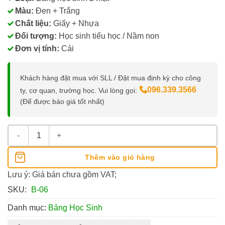
Màu:
Đen + Trắng
Chất liệu:
Giấy + Nhựa
Đối tượng:
Học sinh tiểu học / Nầm non
Đơn vị tính:
Cái
Khách hàng đặt mua với SLL / Đặt mua định kỳ cho công
096.339.3566
ty, cơ quan, trường học. Vui lòng gọi:
(Để được báo giá tốt nhất)
Bảng Con Học Sinh A4 2 Mặt WinQ B-06 số lượng
Thêm vào giỏ hàng
Lưu ý: Giá bán chưa gồm VAT;
SKU:
B-06
Danh mục:
Bảng Học Sinh