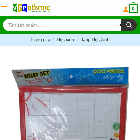
Skip
0
to
content
Tìm
kiếm
sản
phẩm
Trang chủ
/
Học sinh
/
Bảng Học Sinh