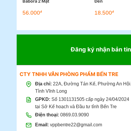
Babora 2 Mặt
Đen
56.000
18.500
đ
đ
Đăng ký nhận bản tin
CTY TNHH VĂN PHÒNG PHẨM BẾN TRE
Địa chỉ:
22A, Đường Tán Kế, Phường An Hội
Tỉnh Vĩnh Long
GPKD:
Số 1301131505 cấp ngày 24/04/2024
tại Sở Kế hoạch và Đầu tư tỉnh Bến Tre
Điện thoại:
0869.03.9090
Email:
vppbentre22@gmail.com