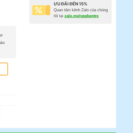
ƯU ĐÃI ĐẾN 15%
Quan tâm kênh Zalo của chúng
tôi tại
zalo.me/vppbentre
cơ
báo
ố lượng