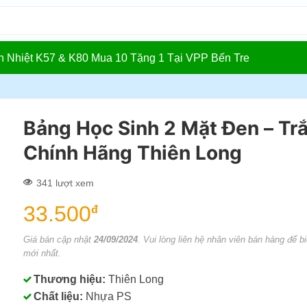
In Nhiệt K57 & K80 Mua 10 Tặng 1 Tại VPP Bến Tre
Bảng Học Sinh 2 Mặt Đen – Tr
Chính Hãng Thiên Long
341 lượt xem
33.500
đ
Giá bán cập nhật
24/09/2024
. Vui lòng liên hệ nhân viên bán hàng để bi
mới nhất.
Thương hiệu:
Thiên Long
Chất liệu:
Nhựa PS