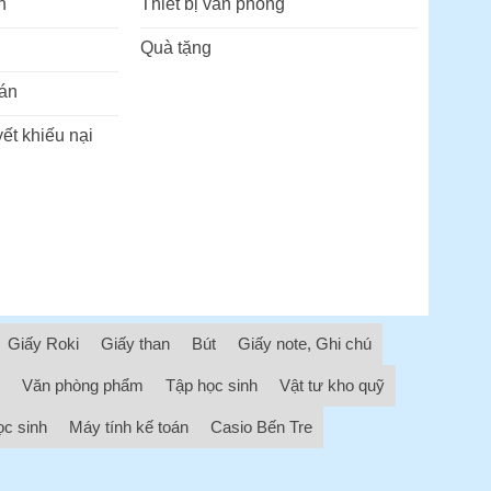
n
Thiết bị văn phòng
Quà tặng
án
ết khiếu nại
Giấy Roki
Giấy than
Bút
Giấy note, Ghi chú
Văn phòng phẩm
Tập học sinh
Vật tư kho quỹ
ọc sinh
Máy tính kế toán
Casio Bến Tre