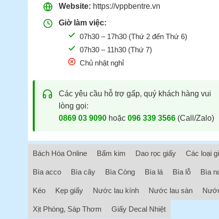
Website:
https://vppbentre.vn
Giờ làm việc:
07h30 – 17h30 (Thứ 2 đến Thứ 6)
07h30 – 11h30 (Thứ 7)
Chủ nhật nghỉ
Các yêu cầu hỗ trợ gấp, quý khách hàng vui
lòng gọi:
0869 03 9090
hoặc
096 339 3566
(Call/Zalo)
Bách Hóa Online
Bấm kim
Dao rọc giấy
Các loại g
Bìa acco
Bìa cây
Bìa Còng
Bìa lá
Bìa lỗ
Bìa n
Kéo
Kẹp giấy
Nước lau kính
Nước lau sàn
Nước
Xịt Phòng, Sáp Thơm
Giấy Decal Nhiệt