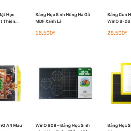
Mặt Học
Bảng Học Sinh Hồng Hà Gỗ
Bảng Con H
ệt Thiên
MDF Xanh Lá
WinQ B-06
16.500
28.500
đ
đ
inQ A4 Màu
WinQ B08 – Bảng Học Sinh
Bảng Học S