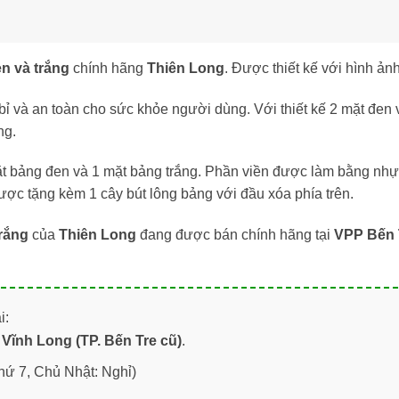
n và trắng
chính hãng
Thiên Long
. Được thiết kế với hình ản
ỉ và an toàn cho sức khỏe người dùng. Với thiết kế 2 mặt đen 
ng.
ặt bảng đen và 1 mặt bảng trắng. Phần viền được làm bằng nhự
ợc tặng kèm 1 cây bút lông bảng với đầu xóa phía trên.
trắng
của
Thiên Long
đang được bán chính hãng tại
VPP Bến 
i:
Vĩnh Long (TP. Bến Tre cũ)
.
hứ 7, Chủ Nhật: Nghỉ)