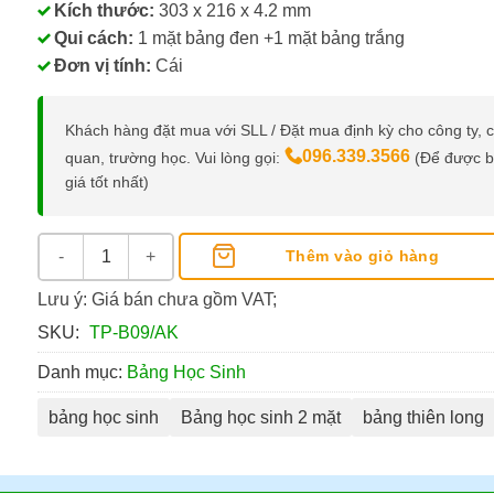
Kích thước:
303 x 216 x 4.2 mm
Qui cách:
1 mặt bảng đen +1 mặt bảng trắng
Đơn vị tính:
Cái
Khách hàng đặt mua với SLL / Đặt mua định kỳ cho công ty, 
096.339.3566
quan, trường học. Vui lòng gọi:
(Để được 
giá tốt nhất)
Bảng Học Sinh 2 Mặt Đen - Trắng Chính Hãng Thiên Long s
Thêm vào giỏ hàng
Lưu ý: Giá bán chưa gồm VAT;
SKU:
TP-B09/AK
Danh mục:
Bảng Học Sinh
bảng học sinh
Bảng học sinh 2 mặt
bảng thiên long