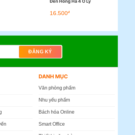
Đen Hồng Hà 4 Ô Ly
16.500
đ
DANH MỤC
Văn phòng phẩm
Nhu yếu phẩm
g
Bách hóa Online
yển
Smart Office