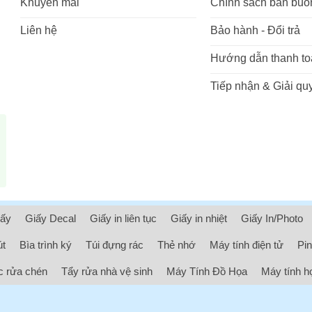
Khuyến mãi
Chính sách bán buô
Liên hệ
Bảo hành - Đổi trả
Hướng dẫn thanh to
Tiếp nhận & Giải quy
iấy
Giấy Decal
Giấy in liên tục
Giấy in nhiệt
Giấy In/Photo
út
Bìa trình ký
Túi đựng rác
Thẻ nhớ
Máy tính điện tử
Pin
 rửa chén
Tẩy rửa nhà vệ sinh
Máy Tính Đồ Họa
Máy tính h