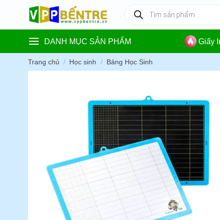
Skip
Tìm
kiếm
to
sản
content
phẩm
DANH MỤC SẢN PHẨM
Giấy 
Trang chủ
/
Học sinh
/
Bảng Học Sinh