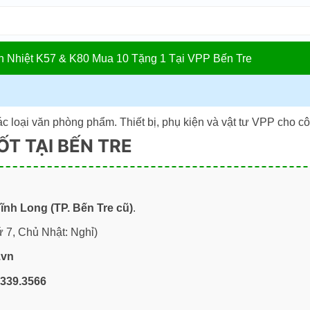
In Nhiệt K57 & K80 Mua 10 Tặng 1 Tại VPP Bến Tre
loại văn phòng phẩm. Thiết bị, phụ kiện và vật tư VPP cho côn
ỐT TẠI BẾN TRE
nh Long (TP. Bến Tre cũ)
.
 7, Chủ Nhật: Nghỉ)
.vn
.339.3566