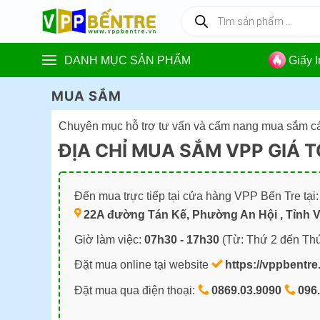
Skip
Tìm
kiếm
to
sản
content
phẩm
DANH MỤC SẢN PHẨM
Giấy 
MUA SẮM
Chuyên mục hỗ trợ tư vấn và cẩm nang mua sắm các 
ĐỊA CHỈ MUA SẮM VPP GIÁ T
Đến mua trực tiếp tại cửa hàng VPP Bến Tre tại:
22A đường Tán Kế, Phường An Hội , Tỉnh Vĩ
Giờ làm việc:
07h30 - 17h30
(Từ: Thứ 2 đến Thứ
Đặt mua online tại website
https://vppbentre
Đặt mua qua điện thoại:
0869.03.9090
096