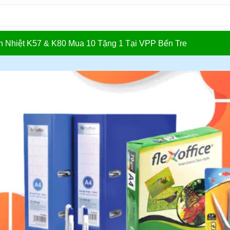
In Nhiệt K57 & K80 Mua 10 Tặng 1 Tại VPP Bến Tre