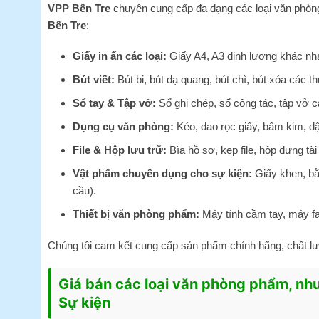
VPP Bến Tre
chuyên cung cấp đa dạng các loại văn phòn
Bến Tre
:
Giấy in ấn các loại:
Giấy A4
, A3 định lượng khác nh
Bút viết:
Bút bi, bút dạ quang, bút chì, bút xóa các th
Sổ tay & Tập vở:
Sổ ghi chép, sổ công tác, tập vở cá
Dụng cụ văn phòng:
Kéo, dao rọc giấy, bấm kim, dập
File & Hộp lưu trữ:
Bìa hồ sơ, kẹp file, hộp đựng tài
Vật phẩm chuyên dụng cho sự kiện:
Giấy khen, bằn
cầu).
Thiết bị văn phòng phẩm:
Máy tính cầm tay, máy fax
Chúng tôi cam kết cung cấp sản phẩm chính hãng, chất lư
Giá bán các loại văn phòng phẩm, nhu
Sự kiện