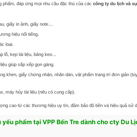
g phẩm, đáp ứng mọi nhu cầu đặc thù của các
công ty du lịch và sự
au, giấy in ảnh, giấy note…
ương hiệu nổi tiếng.
c loại.
 lỗ, kẹp tài liệu, băng keo…
 liệu giúp sắp xếp gọn gàng.
g khen, giấy chứng nhận, nhãn dán, vật phẩm trang trí đơn giản (tù
, máy hủy tài liệu (nếu có cung cấp).
ợng cao từ các thương hiệu uy tín, đảm bảo độ bền và hiệu quả sử 
 yếu phẩm tại VPP Bến Tre dành cho cty Du Lị