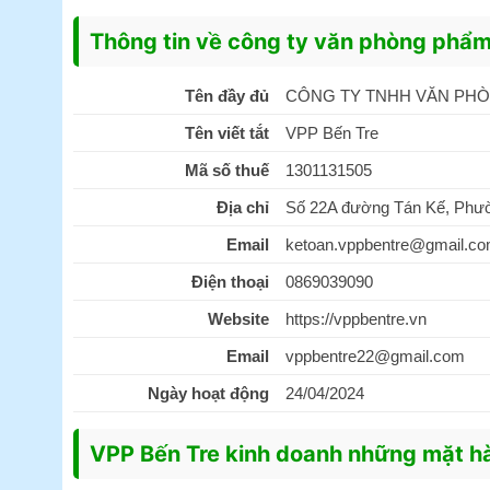
Thông tin về công ty văn phòng phẩm
Tên đầy đủ
CÔNG TY TNHH VĂN PHÒ
Tên viết tắt
VPP Bến Tre
Mã số thuế
1301131505
Địa chỉ
Số 22A đường Tán Kế, Phườn
Email
ketoan.vppbentre@gmail.c
Điện thoại
0869039090
Website
https://vppbentre.vn
Email
vppbentre22@gmail.com
Ngày hoạt động
24/04/2024
VPP Bến Tre kinh doanh những mặt h