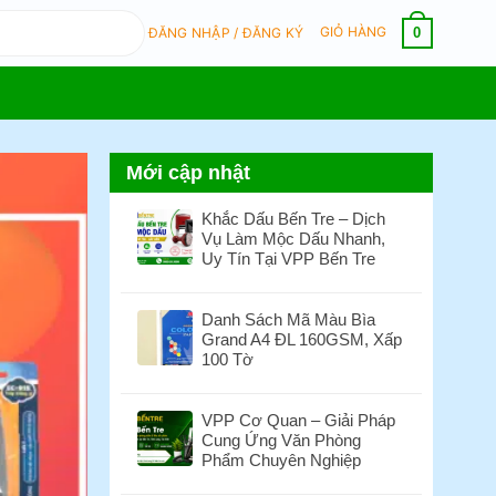
GIỎ HÀNG
0
ĐĂNG NHẬP / ĐĂNG KÝ
Mới cập nhật
Khắc Dấu Bến Tre – Dịch
Vụ Làm Mộc Dấu Nhanh,
Uy Tín Tại VPP Bến Tre
Không
có
Danh Sách Mã Màu Bìa
bình
Grand A4 ĐL 160GSM, Xấp
luận
100 Tờ
ở
Khắc
Không
Dấu
có
VPP Cơ Quan – Giải Pháp
Bến
bình
Cung Ứng Văn Phòng
Tre
luận
Phẩm Chuyên Nghiệp
–
ở
Dịch
Danh
Không