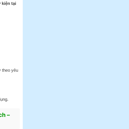
 kiện tại
y theo yêu
dụng.
ch –