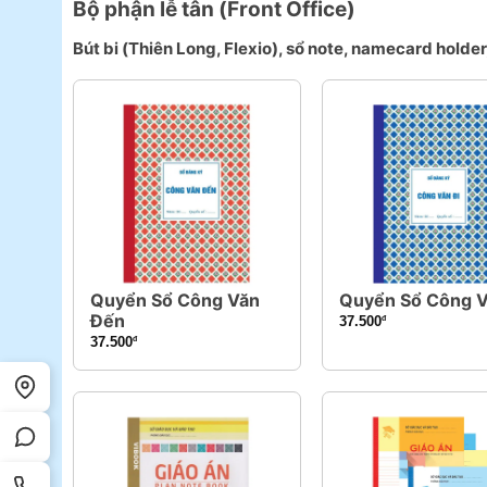
Bộ phận lễ tân (Front Office)
Bút bi (Thiên Long, Flexio), sổ note, namecard holder
Quyển Sổ Công Văn
Quyển Sổ Công V
Đến
37.500
đ
37.500
đ