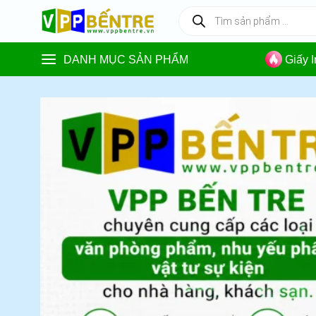
Skip
Tìm
kiếm
to
sản
content
phẩm
DANH MỤC SẢN PHẨM
Giấy 