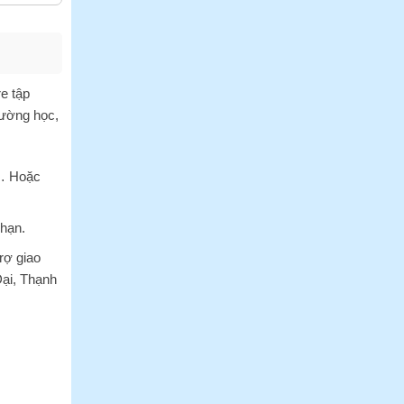
e tập
rường học,
… Hoặc
 hạn.
rợ giao
Đại, Thạnh