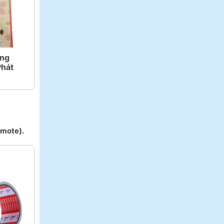
ang
Phát
emote).