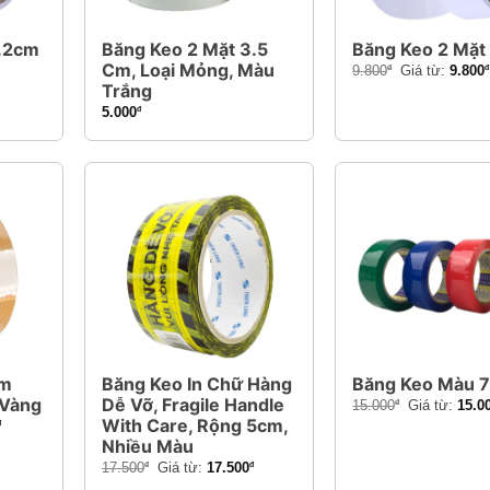
1.2cm
Băng Keo 2 Mặt 3.5
Băng Keo 2 Mặt
Cm, Loại Mỏng, Màu
9.800
Giá từ:
9.800
đ
đ
Trắng
5.000
đ
cm
Băng Keo In Chữ Hàng
Băng Keo Màu 
 Vàng
Dễ Vỡ, Fragile Handle
15.000
Giá từ:
15.0
đ
With Care, Rộng 5cm,
đ
Nhiều Màu
17.500
Giá từ:
17.500
đ
đ