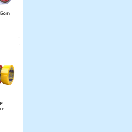
 5cm
7F
00
đ