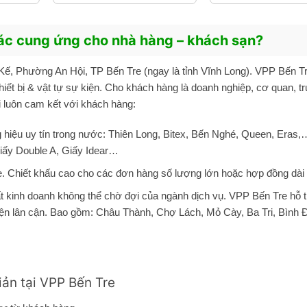
 tác cung ứng cho nhà hàng – khách sạn?
Kế, Phường An Hội, TP Bến Tre (ngay là tỉnh Vĩnh Long). VPP Bến Tr
iết bị & vật tự sự kiện. Cho khách hàng là doanh nghiệp, cơ quan, t
i luôn cam kết với khách hàng:
hiệu uy tín trong nước:
Thiên Long
, Bitex, Bến Nghé, Queen,
Eras
,
iấy Double A, Giấy Idear…
e. Chiết khấu cao cho các đơn hàng số lượng lớn hoặc hợp đồng dài
ất kinh doanh không thể chờ đợi của ngành dịch vụ. VPP Bến Tre hỗ t
yện lân cận. Bao gồm: Châu Thành, Chợ Lách, Mỏ Cày, Ba Tri, Bình 
ản tại VPP Bến Tre