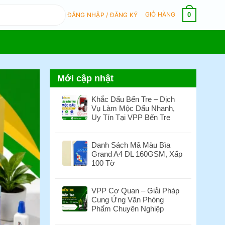
GIỎ HÀNG
0
ĐĂNG NHẬP / ĐĂNG KÝ
Mới cập nhật
Khắc Dấu Bến Tre – Dịch
Vụ Làm Mộc Dấu Nhanh,
Uy Tín Tại VPP Bến Tre
Không
có
Danh Sách Mã Màu Bìa
bình
Grand A4 ĐL 160GSM, Xấp
luận
100 Tờ
ở
Khắc
Không
Dấu
có
VPP Cơ Quan – Giải Pháp
Bến
bình
Cung Ứng Văn Phòng
Tre
luận
Phẩm Chuyên Nghiệp
–
ở
Dịch
Danh
Không