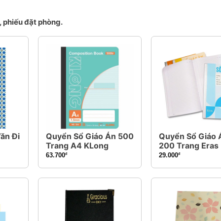
, phiếu đặt phòng.
ăn Đi
Quyển Sổ Giáo Án 500
Quyển Sổ Giáo 
Trang A4 KLong
200 Trang Eras
63.700
29.000
đ
đ