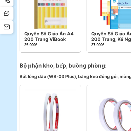
Quyển Sổ Giáo Án A4
Quyển Sổ Giáo Á
200 Trang ViBook
200 Trang, Kẻ N
25.000
27.000
đ
đ
Bộ phận kho, bếp, buồng phòng:
Bút lông dầu (WB-03 Plus), băng keo đóng gói, màng b