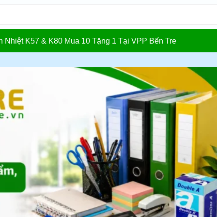
In Nhiệt K57 & K80 Mua 10 Tặng 1 Tại VPP Bến Tre