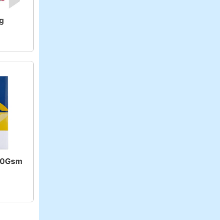
g
 70Gsm