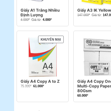
Giấy A1 Trắng Nhiều
Giấy A3 IK Yello
Định Lượng
147.000
Giá từ:
147.0
đ
4.000
Giá từ:
4.000
đ
đ
SẢN
KHUYẾN MẠI
PHẨM
ĐANG
GIẢM
GIÁ
Giấy A4 Copy A to Z
Giấy A4 Copy On
Multi-Copy Pape
Giá
Giá
75.000
61.000
đ
đ
80Gsm
gốc
hiện
60.000
đ
là:
tại
75.000đ.
là:
61.000đ.