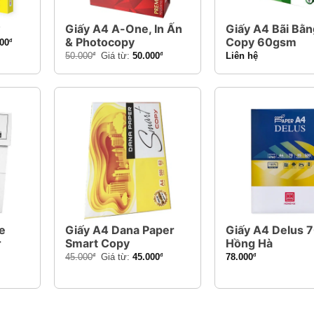
w
Giấy A4 A-One, In Ấn
Giấy A4 Bãi Bằn
& Photocopy
Copy 60gsm
00
đ
50.000
Giá từ:
50.000
Liên hệ
đ
đ
e
Giấy A4 Dana Paper
Giấy A4 Delus
r
Smart Copy
Hồng Hà
45.000
Giá từ:
45.000
78.000
đ
đ
đ