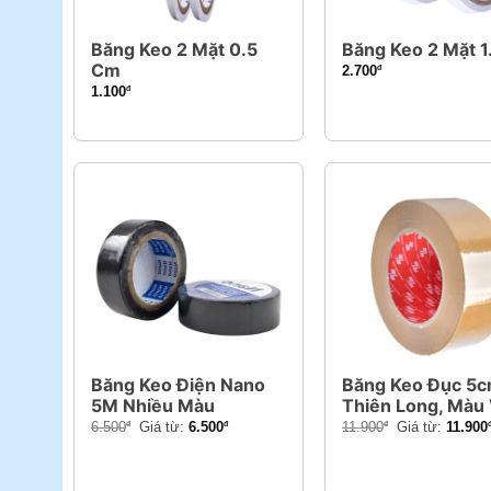
Băng Keo 2 Mặt 0.5
Băng Keo 2 Mặt 
Cm
2.700
đ
1.100
đ
Băng Keo Điện Nano
Băng Keo Đục 5
5M Nhiều Màu
Thiên Long, Màu
6.500
Giá từ:
6.500
11.900
Giá từ:
11.900
đ
đ
đ