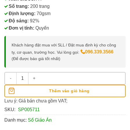
Số trang:
200 trang
Định lượng:
70gsm
Độ sáng:
92%
Đơn vị tính:
Quyển
Khách hàng đặt mua với SLL / Đặt mua định kỳ cho công
096.339.3566
ty, cơ quan, trường học. Vui lòng gọi:
(Để được báo giá tốt nhất)
Quyển Sổ Giáo Án A4 200 Trang Eras số lượng
Thêm vào giỏ hàng
Lưu ý: Giá bán chưa gồm VAT;
SKU:
SP005711
Danh mục:
Sổ Giáo Án