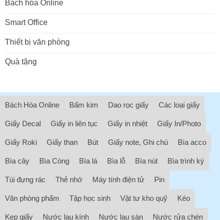
Bách hóa Online
Smart Office
Thiết bị văn phòng
Quà tặng
Bách Hóa Online
Bấm kim
Dao rọc giấy
Các loại giấy
Giấy Decal
Giấy in liên tục
Giấy in nhiệt
Giấy In/Photo
Giấy Roki
Giấy than
Bút
Giấy note, Ghi chú
Bìa acco
Bìa cây
Bìa Còng
Bìa lá
Bìa lỗ
Bìa nút
Bìa trình ký
Túi đựng rác
Thẻ nhớ
Máy tính điện tử
Pin
Văn phòng phẩm
Tập học sinh
Vật tư kho quỹ
Kéo
Kẹp giấy
Nước lau kính
Nước lau sàn
Nước rửa chén