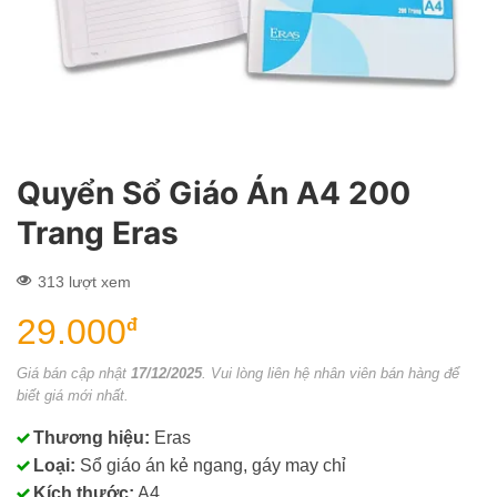
Quyển Sổ Giáo Án A4 200
Trang Eras
313 lượt xem
29.000
đ
Giá bán cập nhật
17/12/2025
. Vui lòng liên hệ nhân viên bán hàng để
biết giá mới nhất.
Thương hiệu:
Eras
Loại:
Sổ giáo án kẻ ngang, gáy may chỉ
Kích thước:
A4