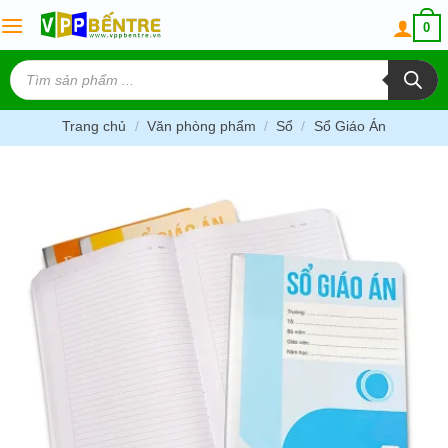
Skip
0
to
content
Tìm
kiếm
sản
phẩm
Trang chủ
/
Văn phòng phẩm
/
Sổ
/
Sổ Giáo Án