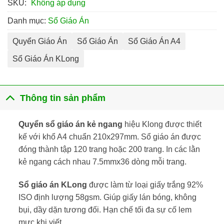
SKU:
Không áp dụng
Danh mục:
Sổ Giáo Án
Quyển Giáo Án
Sổ Giáo Án
Sổ Giáo Án A4
Sổ Giáo Án KLong
Thông tin sản phẩm
Quyển sổ giáo án kẻ ngang
hiệu Klong được thiết
kế với khổ A4 chuẩn 210x297mm. Sổ giáo án được
đóng thành tập 120 trang hoặc 200 trang. In các lằn
kẻ ngang cách nhau 7.5mmx36 dòng mỗi trang.
Sổ giáo án KLong
được làm từ loại giấy trắng 92%
ISO định lượng 58gsm. Giúp giấy lán bóng, không
bụi, dầy dặn tương đối. Hạn chế tối đa sự cố lem
mực khi viết.