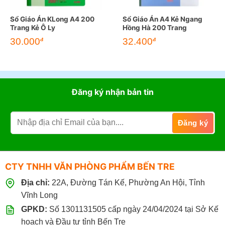
Sổ Giáo Án KLong A4 200
Sổ Giáo Án A4 Kẻ Ngang
Trang Kẻ Ô Ly
Hồng Hà 200 Trang
30.000
32.400
đ
đ
Đăng ký nhận bản tin
CTY TNHH VĂN PHÒNG PHẨM BẾN TRE
Địa chỉ:
22A, Đường Tán Kế, Phường An Hội, Tỉnh
Vĩnh Long
GPKD:
Số 1301131505 cấp ngày 24/04/2024 tại Sở Kế
hoạch và Đầu tư tỉnh Bến Tre