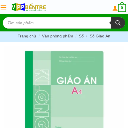
Skip
0
to
content
Tìm
kiếm
sản
phẩm
Trang chủ
/
Văn phòng phẩm
/
Sổ
/
Sổ Giáo Án