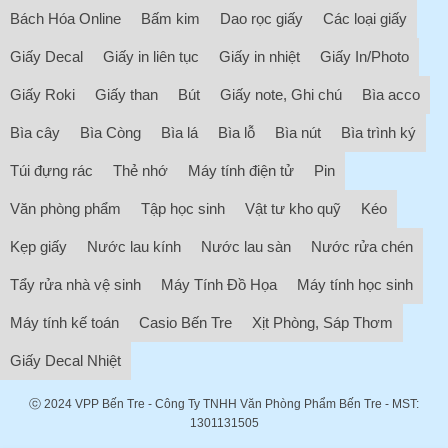
Bách Hóa Online
Bấm kim
Dao rọc giấy
Các loại giấy
Giấy Decal
Giấy in liên tục
Giấy in nhiệt
Giấy In/Photo
Giấy Roki
Giấy than
Bút
Giấy note, Ghi chú
Bìa acco
Bìa cây
Bìa Còng
Bìa lá
Bìa lỗ
Bìa nút
Bìa trình ký
Túi đựng rác
Thẻ nhớ
Máy tính điện tử
Pin
Văn phòng phẩm
Tập học sinh
Vật tư kho quỹ
Kéo
Kẹp giấy
Nước lau kính
Nước lau sàn
Nước rửa chén
Tẩy rửa nhà vệ sinh
Máy Tính Đồ Họa
Máy tính học sinh
Máy tính kế toán
Casio Bến Tre
Xịt Phòng, Sáp Thơm
Giấy Decal Nhiệt
ⓒ 2024
VPP Bến Tre
- Công Ty TNHH Văn Phòng Phẩm Bến Tre - MST:
1301131505