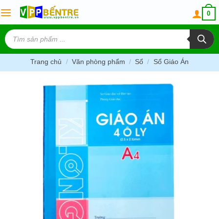
Skip
0
to
content
Tìm
kiếm
sản
phẩm
Trang chủ
/
Văn phòng phẩm
/
Sổ
/
Sổ Giáo Án