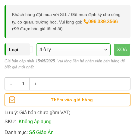
Khách hàng đặt mua với SLL / Đặt mua định kỳ cho công
096.339.3566
ty, cơ quan, trường học. Vui lòng gọi:
(Để được báo giá tốt nhất)
Loại
XÓA
Giá bán cập nhật
15/05/2025
. Vui lòng liên hệ nhân viên bán hàng để
biết giá mới nhất.
Sổ Giáo Án A4 Kẻ Ô Ly 120 Trang số lượng
Thêm vào giỏ hàng
Lưu ý: Giá bán chưa gồm VAT;
SKU:
Không áp dụng
Danh mục:
Sổ Giáo Án