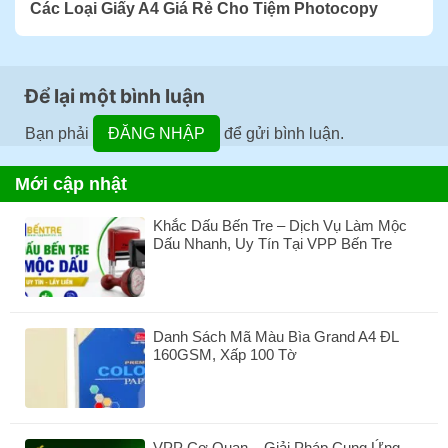
Các Loại Giấy A4 Giá Rẻ Cho Tiệm Photocopy
Để lại một bình luận
Bạn phải
ĐĂNG NHẬP
để gửi bình luận.
Mới cập nhật
Khắc Dấu Bến Tre – Dịch Vụ Làm Mộc
Dấu Nhanh, Uy Tín Tại VPP Bến Tre
Không
có
bình
luận
Danh Sách Mã Màu Bìa Grand A4 ĐL
ở
160GSM, Xấp 100 Tờ
Khắc
Dấu
Không
Bến
có
Tre
bình
–
luận
Dịch
VPP Cơ Quan – Giải Pháp Cung Ứng