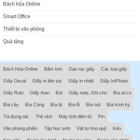
Bách hóa Online
Smart Office
Thiết bị văn phòng
Quà tặng
Bách Hóa Online
Bấm kim
Dao rọc giấy
Các loại giấy
Giấy Decal
Giấy in liên tục
Giấy in nhiệt
Giấy In/Photo
Giấy Roki
Giấy than
Bút
Giấy note, Ghi chú
Bìa acco
Bìa cây
Bìa Còng
Bìa lá
Bìa lỗ
Bìa nút
Bìa trình ký
Túi đựng rác
Thẻ nhớ
Máy tính điện tử
Pin
Văn phòng phẩm
Tập học sinh
Vật tư kho quỹ
Kéo