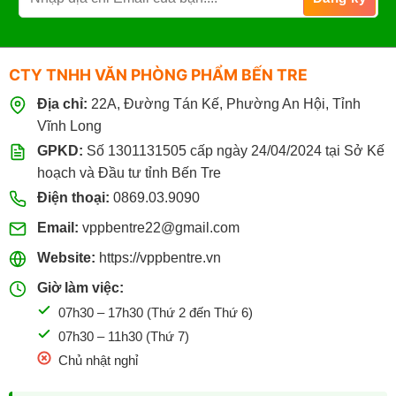
Tre
để
Giá
in
Sỉ
ấn
&
CTY TNHH VĂN PHÒNG PHẨM BẾN TRE
Photo
có
Địa chỉ:
22A, Đường Tán Kế, Phường An Hội, Tỉnh
tốt
không?
Vĩnh Long
GPKD:
Số 1301131505 cấp ngày 24/04/2024 tại Sở Kế
hoạch và Đầu tư tỉnh Bến Tre
Điện thoại:
0869.03.9090
Email:
vppbentre22@gmail.com
Website:
https://vppbentre.vn
Giờ làm việc:
07h30 – 17h30 (Thứ 2 đến Thứ 6)
07h30 – 11h30 (Thứ 7)
Chủ nhật nghỉ