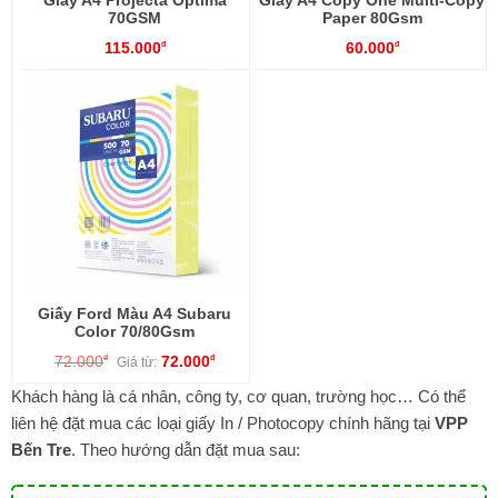
Giấy A4 Projecta Optima
Giấy A4 Copy One Multi-Copy
70GSM
Paper 80Gsm
115.000
60.000
đ
đ
Giấy Ford Màu A4 Subaru
Color 70/80Gsm
72.000
72.000
đ
đ
Giá từ:
Khách hàng là cá nhân, công ty, cơ quan, trường học… Có thể
liên hệ đặt mua các loại giấy In / Photocopy chính hãng tại
VPP
Bến Tre
. Theo hướng dẫn đặt mua sau: