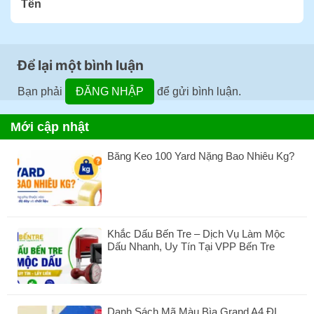
Tên
Để lại một bình luận
Bạn phải
ĐĂNG NHẬP
để gửi bình luận.
Mới cập nhật
Băng Keo 100 Yard Nặng Bao Nhiêu Kg?
Không
có
bình
luận
ở
Khắc Dấu Bến Tre – Dịch Vụ Làm Mộc
Băng
Dấu Nhanh, Uy Tín Tại VPP Bến Tre
Keo
100
Không
Yard
có
Nặng
bình
Bao
luận
Nhiêu
Danh Sách Mã Màu Bìa Grand A4 ĐL
ở