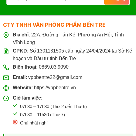
Nghiệp
Nhà
Hàng
Khách
Sạn
CTY TNHH VĂN PHÒNG PHẨM BẾN TRE
Tại
Bến
Địa chỉ:
22A, Đường Tán Kế, Phường An Hội, Tỉnh
Tre
Giá
Vĩnh Long
Sỉ
GPKD:
Số 1301131505 cấp ngày 24/04/2024 tại Sở Kế
hoạch và Đầu tư tỉnh Bến Tre
Điện thoại:
0869.03.9090
Email:
vppbentre22@gmail.com
Website:
https://vppbentre.vn
Giờ làm việc:
07h30 – 17h30 (Thứ 2 đến Thứ 6)
07h30 – 11h30 (Thứ 7)
Chủ nhật nghỉ