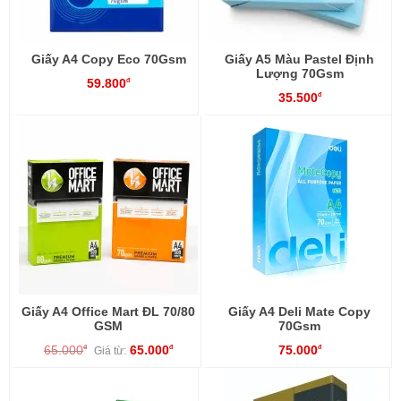
Giấy A4 Copy Eco 70Gsm
Giấy A5 Màu Pastel Định
Lượng 70Gsm
59.800
đ
35.500
đ
Giấy A4 Office Mart ĐL 70/80
Giấy A4 Deli Mate Copy
GSM
70Gsm
65.000
65.000
75.000
đ
đ
đ
Giá từ: