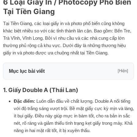
6 Loại Giấy In / Photocopy Phổ Biến
Tại Tiền Giang
Tại Tiền Giang, các loại giấy in và photo phổ biến cũng không
khác biệt nhiều so với các tỉnh thành lân cận. Bao gồm: Bến Tre,
Trà Vĩnh, Vĩnh Long. Bởi vì nhu cầu và các nhà cung cấp lớn
thường phủ rộng cả khu vực. Dưới đây là những thương hiệu
giấy in và photo được ưa chuộng nhất tại Tiền Giang.
Mục lục bài viết
[Hiện]
1. Giấy Double A (Thái Lan)
Đặc điểm:
Luôn dẫn đầu về chất lượng. Double A nổi tiếng
với độ trắng sáng vượt trội. Bề mặt giấy cực kỳ mịn và láng,
ít bụi giấy. Điều này giúp mực in bám tốt, cho ra bản in sắc
nét, rõ ràng và giảm thiểu tình trạng kẹt giấy trong máy. Khả
năng in hai mặt rất tốt, ít bị xuyên thấu.