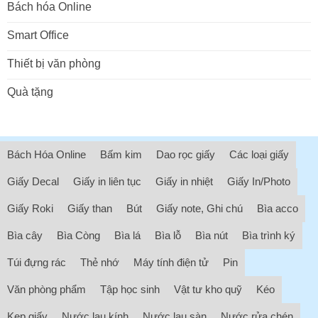
Bách hóa Online
Smart Office
Thiết bị văn phòng
Quà tặng
Bách Hóa Online
Bấm kim
Dao rọc giấy
Các loại giấy
Giấy Decal
Giấy in liên tục
Giấy in nhiệt
Giấy In/Photo
Giấy Roki
Giấy than
Bút
Giấy note, Ghi chú
Bìa acco
Bìa cây
Bìa Còng
Bìa lá
Bìa lỗ
Bìa nút
Bìa trình ký
Túi đựng rác
Thẻ nhớ
Máy tính điện tử
Pin
Văn phòng phẩm
Tập học sinh
Vật tư kho quỹ
Kéo
Kẹp giấy
Nước lau kính
Nước lau sàn
Nước rửa chén