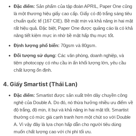
Đặc điểm:
Sản phẩm của tập đoàn APRIL, Paper One cũng
là một thương hiệu giấy cao cấp. Giấy có độ trắng sáng tiêu
chuẩn quốc tế (167 CIE). Bề mặt mịn và khả năng in hai mặt
rất hiệu quả. Đặc biệt, Paper One được quảng cáo là có khả
năng tiết kiệm mực in nhờ bề mặt hấp thụ mực tốt.
Định lượng phổ biến:
70gsm và 80gsm.
Đối tượng sử dụng:
Các văn phòng, doanh nghiệp, và
tiệm photocopy có nhu cầu in ấn khối lượng lớn, yêu cầu
chất lượng ổn định.
4. Giấy Smartist (Thái Lan)
Đặc điểm:
Smartist được sản xuất trên dây chuyền công
nghệ của Double A. Do đó, nó thừa hưởng nhiều ưu điểm về
độ trắng, độ mịn, ít bụi và khả năng in hai mặt tốt. Smartist
thường có mức giá cạnh tranh hơn một chút so với Double
A. Vì vậy đây là lựa chọn hấp dẫn cho người tiêu dùng
muốn chất lượng cao với chi phí tối ưu.