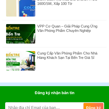
Kg?
160GSM, Xấp 100 Tờ
Khắc
Dấu
Không
Bến
có
Tre
bình
–
luận
Dịch
VPP Cơ Quan – Giải Pháp Cung Ứng
ở
Vụ
Văn Phòng Phẩm Chuyên Nghiệp
Danh
Làm
Sách
Không
Mộc
Mã
có
Dấu
Màu
bình
Nhanh,
Bìa
luận
Uy
Grand
Cung Cấp Văn Phòng Phẩm Cho Nhà
ở
Tín
A4
Hàng Khách Sạn Tại Bến Tre Giá Sỉ
VPP
Tại
ĐL
Cơ
Không
VPP
160GSM,
Quan
có
Bến
Xấp
–
bình
Tre
100
Giải
luận
Tờ
Pháp
ở
Cung
Cung
Ứng
Cấp
Đăng ký nhận bản tin
Văn
Văn
Phòng
Phòng
Phẩm
Phẩm
Chuyên
Cho