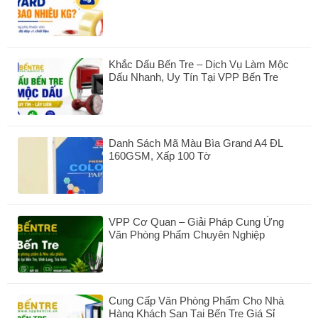
Không
có
bình
luận
ở
Khắc Dấu Bến Tre – Dịch Vụ Làm Mộc
Băng
Dấu Nhanh, Uy Tín Tại VPP Bến Tre
Keo
100
Không
Yard
có
Nặng
bình
Bao
luận
Nhiêu
Danh Sách Mã Màu Bìa Grand A4 ĐL
ở
Kg?
160GSM, Xấp 100 Tờ
Khắc
Dấu
Không
Bến
có
Tre
bình
–
luận
Dịch
VPP Cơ Quan – Giải Pháp Cung Ứng
ở
Vụ
Văn Phòng Phẩm Chuyên Nghiệp
Danh
Làm
Sách
Không
Mộc
Mã
có
Dấu
Màu
bình
Nhanh,
Bìa
luận
Uy
Grand
Cung Cấp Văn Phòng Phẩm Cho Nhà
ở
Tín
A4
Hàng Khách Sạn Tại Bến Tre Giá Sỉ
VPP