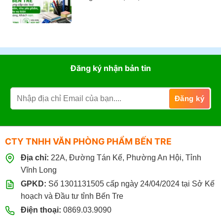
Tại
ĐL
Cơ
Không
VPP
160GSM,
Quan
có
Bến
Xấp
–
bình
Tre
100
Giải
luận
Tờ
Pháp
ở
Cung
Cung
Ứng
Cấp
Đăng ký nhận bản tin
Văn
Văn
Phòng
Phòng
Phẩm
Phẩm
Chuyên
Cho
Nghiệp
Nhà
Hàng
Khách
Sạn
CTY TNHH VĂN PHÒNG PHẨM BẾN TRE
Tại
Bến
Địa chỉ:
22A, Đường Tán Kế, Phường An Hội, Tỉnh
Tre
Giá
Vĩnh Long
Sỉ
GPKD:
Số 1301131505 cấp ngày 24/04/2024 tại Sở Kế
hoạch và Đầu tư tỉnh Bến Tre
Điện thoại:
0869.03.9090