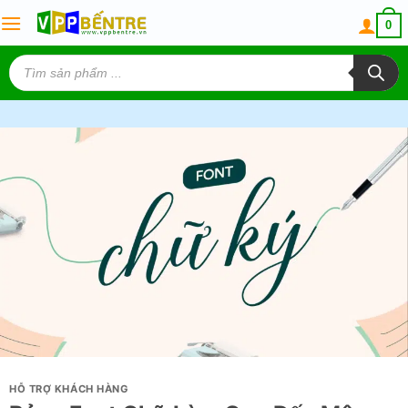
Skip
0
to
content
Tìm
kiếm
sản
phẩm
HỖ TRỢ KHÁCH HÀNG