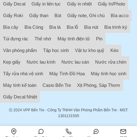
Giấy Decal
Giấy in liên tục
Giấy in nhiệt
Giấy In/Photo
Giấy Roki
Giấy than
Bút
Giấy note, Ghi chú
Bìa acco
Bìa cây
Bìa Còng
Bìa lá
Bìa lỗ
Bìa nút
Bìa trình ký
Túi đựng rác
Thẻ nhớ
Máy tính điện tử
Pin
Văn phòng phẩm
Tập học sinh
Vật tư kho quỹ
Kéo
Kẹp giấy
Nước lau kính
Nước lau sàn
Nước rửa chén
Tẩy rửa nhà vệ sinh
Máy Tính Đồ Họa
Máy tính học sinh
Máy tính kế toán
Casio Bến Tre
Xịt Phòng, Sáp Thơm
Giấy Decal Nhiệt
ⓒ 2024
VPP Bến Tre
- Công Ty TNHH Văn Phòng Phẩm Bến Tre - MST:
1301131505