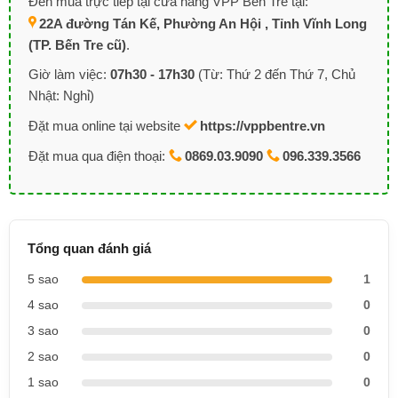
Đến mua trực tiếp tại cửa hàng VPP Bến Tre tại:
22A đường Tán Kế, Phường An Hội , Tỉnh Vĩnh Long
(TP. Bến Tre cũ)
.
Giờ làm việc:
07h30 - 17h30
(Từ: Thứ 2 đến Thứ 7, Chủ
Nhật: Nghỉ)
Đặt mua online tại website
https://vppbentre.vn
Đặt mua qua điện thoại:
0869.03.9090
096.339.3566
Tổng quan đánh giá
5 sao
1
4 sao
0
3 sao
0
2 sao
0
1 sao
0