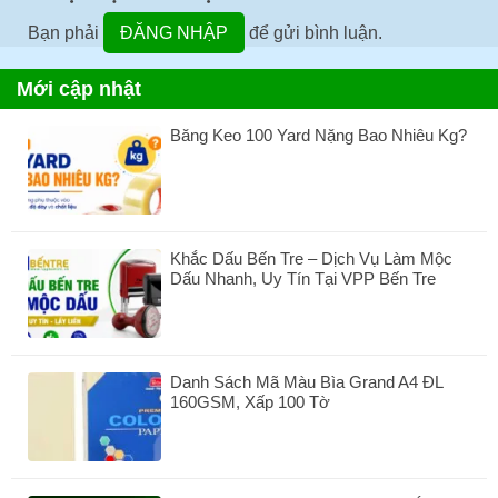
Bạn phải
ĐĂNG NHẬP
để gửi bình luận.
Mới cập nhật
Băng Keo 100 Yard Nặng Bao Nhiêu Kg?
Không
có
bình
luận
ở
Khắc Dấu Bến Tre – Dịch Vụ Làm Mộc
Băng
Dấu Nhanh, Uy Tín Tại VPP Bến Tre
Keo
100
Không
Yard
có
Nặng
bình
Bao
luận
Nhiêu
Danh Sách Mã Màu Bìa Grand A4 ĐL
ở
Kg?
160GSM, Xấp 100 Tờ
Khắc
Dấu
Không
Bến
có
Tre
bình
–
luận