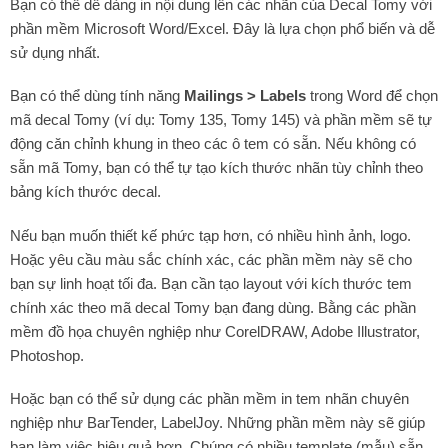
Bạn có thể dễ dàng in nội dung lên các nhãn của Decal Tomy với
phần mềm Microsoft Word/Excel. Đây là lựa chọn phổ biến và dễ
sử dụng nhất.
Bạn có thể dùng tính năng
Mailings > Labels
trong Word để chọn
mã decal Tomy (ví dụ: Tomy 135, Tomy 145) và phần mềm sẽ tự
động căn chỉnh khung in theo các ô tem có sẵn. Nếu không có
sẵn mã Tomy, bạn có thể tự tạo kích thước nhãn tùy chỉnh theo
bảng kích thước decal.
Nếu bạn muốn thiết kế phức tạp hơn, có nhiều hình ảnh, logo.
Hoặc yêu cầu màu sắc chính xác, các phần mềm này sẽ cho
bạn sự linh hoạt tối đa. Bạn cần tạo layout với kích thước tem
chính xác theo mã decal Tomy bạn đang dùng. Bằng các phần
mềm đồ họa chuyên nghiệp như CorelDRAW, Adobe Illustrator,
Photoshop.
Hoặc bạn có thể sử dụng các phần mềm in tem nhãn chuyên
nghiệp như BarTender, LabelJoy. Những phần mềm này sẽ giúp
bạn làm việc hiệu quả hơn. Chúng có nhiều template (mẫu) sẵn