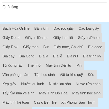
Quà tặng
Bách Hóa Online
Bấm kim
Dao rọc giấy
Các loại giấy
Giấy Decal
Giấy in liên tục
Giấy in nhiệt
Giấy In/Photo
Giấy Roki
Giấy than
Bút
Giấy note, Ghi chú
Bìa acco
Bìa cây
Bìa Còng
Bìa lá
Bìa lỗ
Bìa nút
Bìa trình ký
Túi đựng rác
Thẻ nhớ
Máy tính điện tử
Pin
Văn phòng phẩm
Tập học sinh
Vật tư kho quỹ
Kéo
Kẹp giấy
Nước lau kính
Nước lau sàn
Nước rửa chén
Tẩy rửa nhà vệ sinh
Máy Tính Đồ Họa
Máy tính học sinh
Máy tính kế toán
Casio Bến Tre
Xịt Phòng, Sáp Thơm