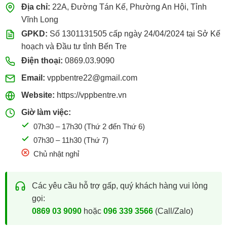
Địa chỉ:
22A, Đường Tán Kế, Phường An Hội, Tỉnh
Tre
Giá
Vĩnh Long
Sỉ
GPKD:
Số 1301131505 cấp ngày 24/04/2024 tại Sở Kế
hoạch và Đầu tư tỉnh Bến Tre
Điện thoại:
0869.03.9090
Email:
vppbentre22@gmail.com
Website:
https://vppbentre.vn
Giờ làm việc:
07h30 – 17h30 (Thứ 2 đến Thứ 6)
07h30 – 11h30 (Thứ 7)
Chủ nhật nghỉ
Các yêu cầu hỗ trợ gấp, quý khách hàng vui lòng
gọi:
0869 03 9090
hoặc
096 339 3566
(Call/Zalo)