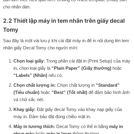
cho nhãn dán.
2.2 Thiết lập máy in tem nhãn trên giấy decal
Tomy
Sau đây là một vài lưu ý khi cài đặt máy in để in nội dung lên tem
nhãn giấy Decal Tomy cho người mới:
Chọn loại giấy:
Trong phần cài đặt in (Print Setup) của máy
in, chọn loại giấy là
“Plain Paper” (Giấy thường)
hoặc
“Labels” (Nhãn)
nếu có.
Chọn chất lượng in:
Chọn chất lượng in
“Standard”
(Tiêu chuẩn)
hoặc
“Best” (Tốt nhất)
để đảm bảo hình ảnh
và chữ sắc nét.
Khay giấy:
Đặt giấy decal Tomy vào khay nạp giấy của
máy in. Đảm bảo đặt đúng chiều mặt in.
Máy in tương thích:
Decal Tomy có thể in bằng
máy in
phun màu
hoặc
máy in laser
thông thường.