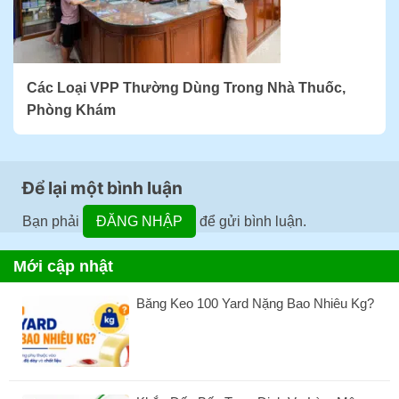
Các Loại VPP Thường Dùng Trong Nhà Thuốc,
Phòng Khám
Để lại một bình luận
Bạn phải
ĐĂNG NHẬP
để gửi bình luận.
Mới cập nhật
Băng Keo 100 Yard Nặng Bao Nhiêu Kg?
Không
có
bình
luận
ở