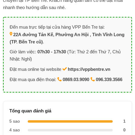
chuyển tại TP Bến Tre. Khách hàng quan tâm có thể đặt mua
nhanh theo hướng dẫn sau nhé.
Đến mua trực tiếp tại cửa hàng VPP Bến Tre tại:
22A đường Tán Kế, Phường An Hội , Tỉnh Vĩnh Long
(TP. Bến Tre cũ)
.
Giờ làm việc:
07h30 - 17h30
(Từ: Thứ 2 đến Thứ 7, Chủ
Nhật: Nghỉ)
Đặt mua online tại website
https://vppbentre.vn
Đặt mua qua điện thoại:
0869.03.9090
096.339.3566
Tổng quan đánh giá
5 sao
1
4 sao
0