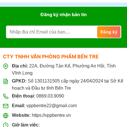
ở
Cung
Cung
Ứng
Cấp
Đăng ký nhận bản tin
Văn
Văn
Phòng
Phòng
Phẩm
Phẩm
Chuyên
Cho
Nghiệp
Nhà
Hàng
Khách
Sạn
CTY TNHH VĂN PHÒNG PHẨM BẾN TRE
Tại
Bến
Địa chỉ:
22A, Đường Tán Kế, Phường An Hội, Tỉnh
Tre
Giá
Vĩnh Long
Sỉ
GPKD:
Số 1301131505 cấp ngày 24/04/2024 tại Sở Kế
hoạch và Đầu tư tỉnh Bến Tre
Điện thoại:
0869.03.9090
Email:
vppbentre22@gmail.com
Website:
https://vppbentre.vn
Giờ làm việc: