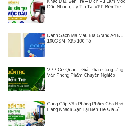
Khắc Dấu Bến Tre – Dịch Vụ Làm Mộc
Băng
Dấu Nhanh, Uy Tín Tại VPP Bến Tre
Keo
100
Không
Yard
có
Nặng
bình
Bao
luận
Nhiêu
Danh Sách Mã Màu Bìa Grand A4 ĐL
ở
Kg?
160GSM, Xấp 100 Tờ
Khắc
Dấu
Không
Bến
có
Tre
bình
–
luận
Dịch
VPP Cơ Quan – Giải Pháp Cung Ứng
ở
Vụ
Văn Phòng Phẩm Chuyên Nghiệp
Danh
Làm
Sách
Không
Mộc
Mã
có
Dấu
Màu
bình
Nhanh,
Bìa
luận
Uy
Grand
Cung Cấp Văn Phòng Phẩm Cho Nhà
ở
Tín
A4
Hàng Khách Sạn Tại Bến Tre Giá Sỉ
VPP
Tại
ĐL
Cơ
Không
VPP
160GSM,
Quan
có
Bến
Xấp
–
bình
Tre
100
Giải
luận
Tờ
Pháp