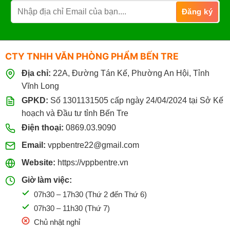
lắp đặt, lưu trữ sách vở, tài liệu khoa học.
Giá đỡ đọc sách, kệ laptop/iPad bằng gỗ – chỉnh được
độ cao, hỗ trợ ngồi học/làm việc đúng tư thế, bảo vệ cột
sống.
CTY TNHH VĂN PHÒNG PHẨM BẾN TRE
Địa chỉ:
22A, Đường Tán Kế, Phường An Hội, Tỉnh
VÌ SAO NÊN CHỌN NỘI THẤT VĂN PHÒNG –
Vĩnh Long
TRƯỜNG HỌC TẠI VPP BẾN TRE?
GPKD:
Số 1301131505 cấp ngày 24/04/2024 tại Sở Kế
hoạch và Đầu tư tỉnh Bến Tre
Chất liệu gỗ MDF/khung kim loại bền chắc, chịu lực tốt,
phù hợp sử dụng lâu dài.
Điện thoại:
0869.03.9090
Thiết kế gấp gọn, di động – tiết kiệm không gian, dễ
Email:
vppbentre22@gmail.com
dàng vận chuyển và sắp đặt linh hoạt.
Website:
https://vppbentre.vn
Có hóa đơn VAT đầy đủ – thuận tiện cho cơ quan,
Giờ làm việc:
trường học, doanh nghiệp khi cần chứng từ mua sắm.
07h30 – 17h30 (Thứ 2 đến Thứ 6)
Giá tốt, giao hàng nhanh trong ngày tại khu vực Bến
07h30 – 11h30 (Thứ 7)
Tre.
Chủ nhật nghỉ