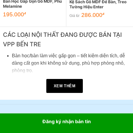
Bàn Học Gấp Gọn Gỗ MDF, Phủ
Kệ Sách Gỗ MDF Để Bàn, Treo
Melamine
Tường Hiệu Enter
195.000
đ
286.000
đ
Giá từ:
CÁC LOẠI NỘI THẤT ĐANG ĐƯỢC BÁN TẠI
VPP BẾN TRE
Bàn học/bàn làm việc gấp gọn – tiết kiệm diện tích, dễ
dàng cất gọn khi không sử dụng, phù hợp phòng nhỏ,
phòng trọ.
Bàn gỗ di động đa năng – có bánh xe hoặc chân xếp,
XEM THÊM
điều chỉnh được độ cao/độ nghiêng, tiện di chuyển khi
học hoặc làm việc ở nhiều vị trí.
Bàn máy tính khung kim loại, mặt gỗ MDF – chắc chắn,
có ngăn kéo để bàn phím, phù hợp không gian làm việc
tại nhà.
Đăng ký nhận bản tin
Kệ sách gỗ MDF – để bàn hoặc treo tường, gọn nhẹ, dễ