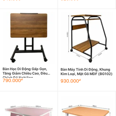
Bàn Học Di Động Gấp Gọn,
Bàn Máy Tính Di Động, Khung
Tăng Giảm Chiều Cao, Đều
Kim Loại, Mặt Gỗ MDF (BG102)
Chỉnh Độ Nghiêng
790.000
đ
930.000
đ