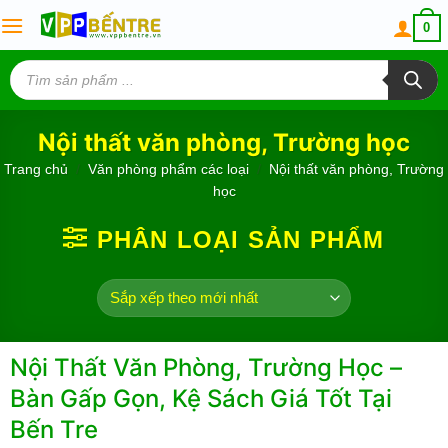
Skip
0
to
content
Tìm
kiếm
sản
phẩm
Nội thất văn phòng, Trường học
Trang chủ
/
Văn phòng phẩm các loại
/
Nội thất văn phòng, Trường
học
PHÂN LOẠI SẢN PHẨM
Nội Thất Văn Phòng, Trường Học –
Bàn Gấp Gọn, Kệ Sách Giá Tốt Tại
Bến Tre