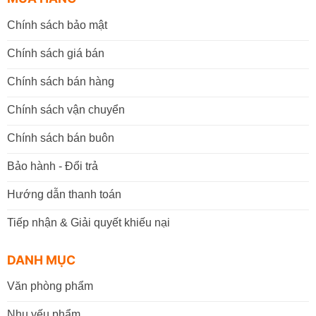
theo hướng dẫn sau:
Chính sách bảo mật
Chính sách giá bán
Đến mua trực tiếp tại cửa hàng VPP Bến Tre tại:
22A đường Tán Kế, Phường An Hội , Tỉnh Vĩnh
Chính sách bán hàng
Long (TP. Bến Tre cũ)
.
Chính sách vận chuyển
Giờ làm việc:
07h30 - 17h30
(Từ: Thứ 2 đến Thứ 7,
Chính sách bán buôn
Chủ Nhật: Nghỉ)
Đặt mua online tại website
https://vppbentre.vn
Bảo hành - Đổi trả
Đặt mua qua điện thoại:
0869.03.9090
Hướng dẫn thanh toán
096.339.3566
Tiếp nhận & Giải quyết khiếu nại
DANH MỤC
Văn phòng phẩm
Nhu yếu phẩm