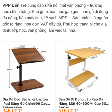
VPP Bến Tre
cung cấp sỉ/lẻ nội thất văn phòng – trường
học chính hãng. Bao gồm: bàn học gấp gọn, bàn gỗ di động
đa năng, bàn máy tính, kệ sách MDF… Sản phẩm có nguồn
gốc rõ ràng, hóa đơn VAT đầy đủ. Phù hợp trang bị cho gia
đình, lớp học, văn phòng làm việc tại nhà.
Giá Đỡ Đọc Sách, Kệ Laptop
Bàn Gỗ Di Động Lắp Ráp Đa
iPad Bằng Gỗ Chỉnh Độ Cao
Năng, Mặt 40x60CM, Cao 50-
Thông Minh
84CM
345.000
515.000
đ
đ