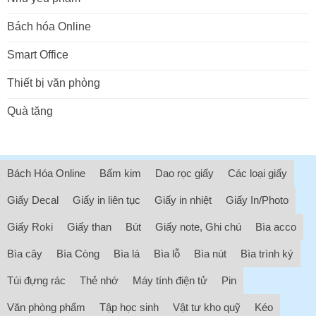
Bách hóa Online
Smart Office
Thiết bị văn phòng
Quà tặng
Bách Hóa Online
Bấm kim
Dao rọc giấy
Các loại giấy
Giấy Decal
Giấy in liên tục
Giấy in nhiệt
Giấy In/Photo
Giấy Roki
Giấy than
Bút
Giấy note, Ghi chú
Bìa acco
Bìa cây
Bìa Còng
Bìa lá
Bìa lỗ
Bìa nút
Bìa trình ký
Túi đựng rác
Thẻ nhớ
Máy tính điện tử
Pin
Văn phòng phẩm
Tập học sinh
Vật tư kho quỹ
Kéo