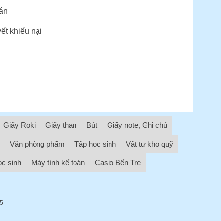
án
ết khiếu nại
Giấy Roki
Giấy than
Bút
Giấy note, Ghi chú
Văn phòng phẩm
Tập học sinh
Vật tư kho quỹ
ọc sinh
Máy tính kế toán
Casio Bến Tre
05