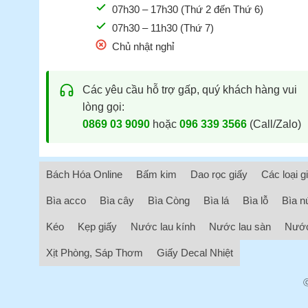
07h30 – 17h30 (Thứ 2 đến Thứ 6)
07h30 – 11h30 (Thứ 7)
Chủ nhật nghỉ
Các yêu cầu hỗ trợ gấp, quý khách hàng vui
lòng gọi:
0869 03 9090
hoặc
096 339 3566
(Call/Zalo)
Bách Hóa Online
Bấm kim
Dao rọc giấy
Các loại g
Bìa acco
Bìa cây
Bìa Còng
Bìa lá
Bìa lỗ
Bìa n
Kéo
Kẹp giấy
Nước lau kính
Nước lau sàn
Nước
Xịt Phòng, Sáp Thơm
Giấy Decal Nhiệt