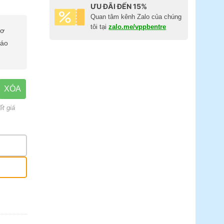
ƯU ĐÃI ĐẾN 15%
Quan tâm kênh Zalo của chúng
tôi tại
zalo.me/vppbentre
cơ
báo
XÓA
ết giá