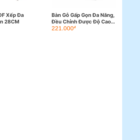
DF Xếp Đa
Bàn Gỗ Gấp Gọn Đa Năng,
ân 28CM
Đều Chỉnh Được Độ Cao
Chân Bàn
221.000
đ