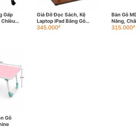
g Gấp
Giá Đỡ Đọc Sách, Kệ
Bàn Gỗ M
 Chiều
Laptop iPad Bằng Gỗ
Năng, Ch
 Độ
Chỉnh Độ Cao Thông Minh
345.000
315.000
đ
đ
ọn Gỗ
mine