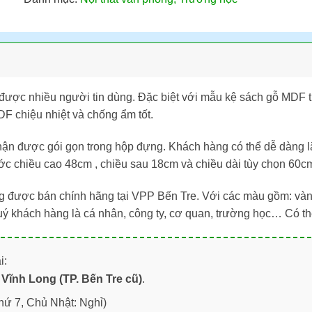
ng được nhiều người tin dùng. Đặc biệt với mẫu kệ sách gỗ MDF
F chiệu nhiệt và chống ẩm tốt.
 phận được gói gọn trong hộp đựng. Khách hàng có thể dễ dàng 
ớc chiều cao 48cm , chiều sau 18cm và chiều dài tùy chọn 60
 được bán chính hãng tại VPP Bến Tre. Với các màu gồm: vàng
ý khách hàng là cá nhân, công ty, cơ quan, trường học… Có t
i:
Vĩnh Long (TP. Bến Tre cũ)
.
hứ 7, Chủ Nhật: Nghỉ)