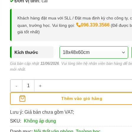
Đơn vị tính:
cái
Khách hàng đặt mua với SLL / Đặt mua định kỳ cho công ty, 
096.339.3566
quan, trường học. Vui lòng gọi:
(Để được 
giá tốt nhất)
Kích thước
Giá bán cập nhật
11/06/2026
. Vui lòng liên hệ nhân viên bán hàng để bi
mới nhất.
Kệ Sách Gỗ MDF Để Bàn, Treo Tường Hiệu Enter số lượng
Thêm vào giỏ hàng
Lưu ý: Giá bán chưa gồm VAT;
SKU:
Không áp dụng
Danh mục:
Nội thất văn phòng, Trường học