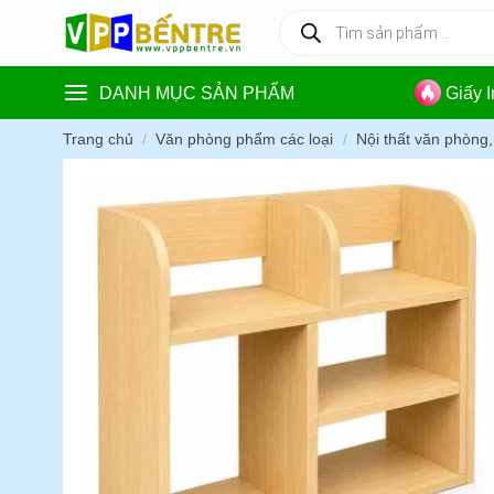
Skip
Tìm
kiếm
to
sản
content
phẩm
DANH MỤC SẢN PHẨM
Giấy 
Trang chủ
/
Văn phòng phẩm các loại
/
Nội thất văn phòng