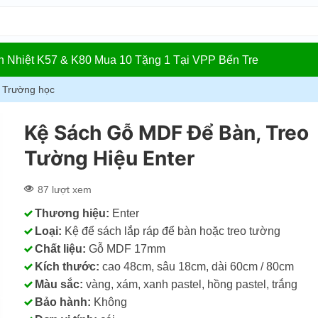
In Nhiệt K57 & K80 Mua 10 Tặng 1 Tại VPP Bến Tre
, Trường học
Kệ Sách Gỗ MDF Để Bàn, Treo
Tường Hiệu Enter
87 lượt xem
Thương hiệu:
Enter
Loại:
Kệ để sách lắp ráp để bàn hoặc treo tường
Chất liệu:
Gỗ MDF 17mm
Kích thước:
cao 48cm, sâu 18cm, dài 60cm / 80cm
Màu sắc:
vàng, xám, xanh pastel, hồng pastel, trắng
Bảo hành:
Không