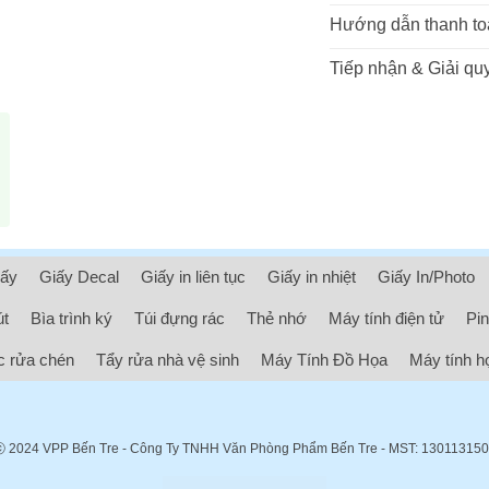
Hướng dẫn thanh to
Tiếp nhận & Giải quy
iấy
Giấy Decal
Giấy in liên tục
Giấy in nhiệt
Giấy In/Photo
út
Bìa trình ký
Túi đựng rác
Thẻ nhớ
Máy tính điện tử
Pin
 rửa chén
Tẩy rửa nhà vệ sinh
Máy Tính Đồ Họa
Máy tính h
ⓒ 2024
VPP Bến Tre
- Công Ty TNHH Văn Phòng Phẩm Bến Tre - MST: 13011315