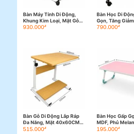
Bàn Máy Tính Di Động,
Bàn Học Di Độn
Khung Kim Loại, Mặt Gỗ
Gọn, Tăng Giảm
MDF (BG102)
Cao, Đều Chỉnh
930.000
790.000
đ
đ
Nghiêng
Bàn Gỗ Di Động Lắp Ráp
Bàn Học Gấp G
Đa Năng, Mặt 40x60CM,
MDF, Phủ Mela
Cao 50-84CM
515.000
195.000
đ
đ