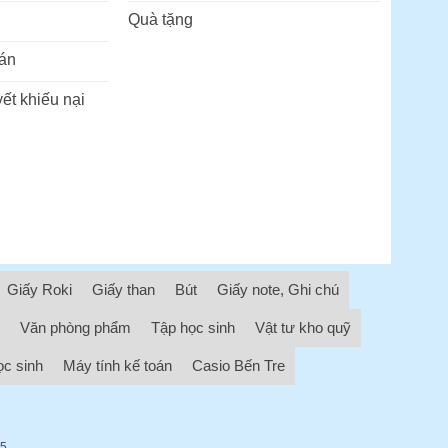
Quà tặng
án
ết khiếu nại
Giấy Roki
Giấy than
Bút
Giấy note, Ghi chú
Văn phòng phẩm
Tập học sinh
Vật tư kho quỹ
ọc sinh
Máy tính kế toán
Casio Bến Tre
05