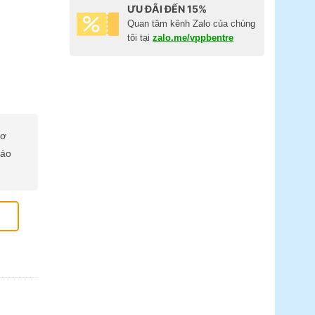
ƯU ĐÃI ĐẾN 15%
Quan tâm kênh Zalo của chúng
tôi tại
zalo.me/vppbentre
cơ
báo
2) số lượng