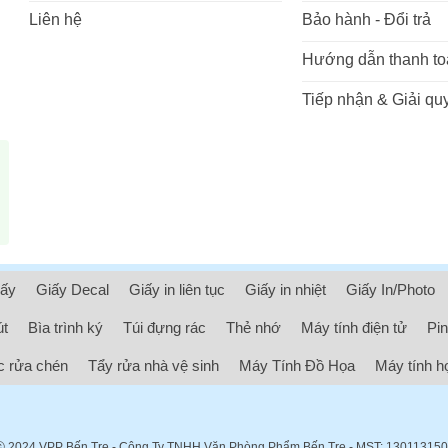
Liên hệ
Bảo hành - Đổi trả
Hướng dẫn thanh to
Tiếp nhận & Giải quy
iấy
Giấy Decal
Giấy in liên tục
Giấy in nhiệt
Giấy In/Photo
út
Bìa trình ký
Túi đựng rác
Thẻ nhớ
Máy tính điện tử
Pin
 rửa chén
Tẩy rửa nhà vệ sinh
Máy Tính Đồ Họa
Máy tính h
ⓒ 2024
VPP Bến Tre
- Công Ty TNHH Văn Phòng Phẩm Bến Tre - MST: 13011315