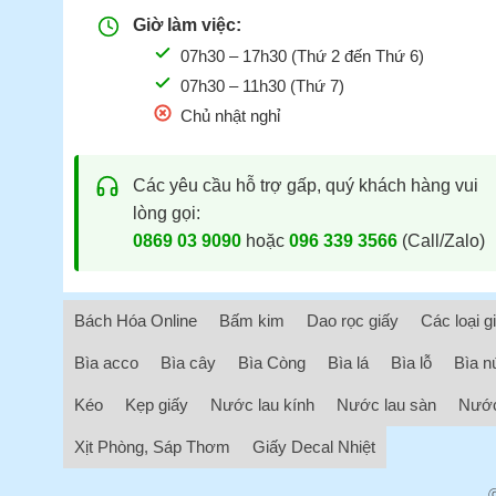
Giờ làm việc:
07h30 – 17h30 (Thứ 2 đến Thứ 6)
07h30 – 11h30 (Thứ 7)
Chủ nhật nghỉ
Các yêu cầu hỗ trợ gấp, quý khách hàng vui
lòng gọi:
0869 03 9090
hoặc
096 339 3566
(Call/Zalo)
Bách Hóa Online
Bấm kim
Dao rọc giấy
Các loại g
Bìa acco
Bìa cây
Bìa Còng
Bìa lá
Bìa lỗ
Bìa n
Kéo
Kẹp giấy
Nước lau kính
Nước lau sàn
Nước
Xịt Phòng, Sáp Thơm
Giấy Decal Nhiệt