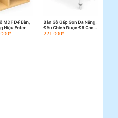
ỗ MDF Để Bàn,
Bàn Gỗ Gấp Gọn Đa Năng,
g Hiệu Enter
Đều Chỉnh Được Độ Cao
Chân Bàn
.000
221.000
đ
đ