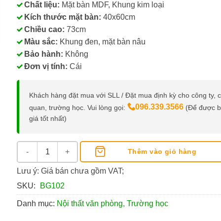
Chất liệu:
Mặt bàn MDF, Khung kim loại
Kích thước mặt bàn:
40x60cm
Chiều cao:
73cm
Màu sắc:
Khung đen, mặt bàn nâu
Bảo hành:
Không
Đơn vị tính:
Cái
Khách hàng đặt mua với SLL / Đặt mua định kỳ cho công ty, 
096.339.3566
quan, trường học. Vui lòng gọi:
(Để được 
giá tốt nhất)
Bàn Máy Tính Di Động, Khung Kim Loại, Mặt Gỗ MDF (BG10
Thêm vào giỏ hàng
Lưu ý: Giá bán chưa gồm VAT;
SKU:
BG102
Danh mục:
Nội thất văn phòng, Trường học