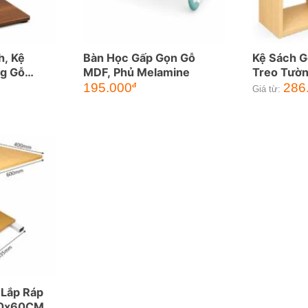
h, Kệ
Bàn Học Gấp Gọn Gỗ
Kệ Sách G
ng Gỗ
MDF, Phủ Melamine
Treo Tườn
hông Minh
195.000
286
đ
Giá từ:
 Lắp Ráp
40x60CM,