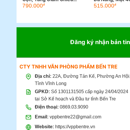
Cao, Đều Chỉnh Độ
Cao 50-84CM
790.000
515.000
đ
đ
Nghiêng
Đăng ký nhận bản tin
CTY TNHH VĂN PHÒNG PHẨM BẾN TRE
Địa chỉ:
22A, Đường Tán Kế, Phường An Hội
Tỉnh Vĩnh Long
GPKD:
Số 1301131505 cấp ngày 24/04/2024
tại Sở Kế hoạch và Đầu tư tỉnh Bến Tre
Điện thoại:
0869.03.9090
Email:
vppbentre22@gmail.com
Website:
https://vppbentre.vn