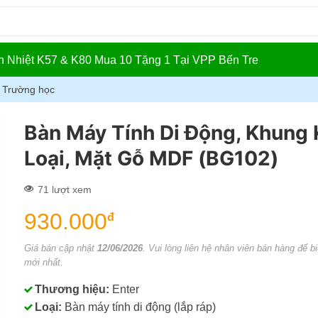
In Nhiệt K57 & K80 Mua 10 Tặng 1 Tại VPP Bến Tre
, Trường học
Bàn Máy Tính Di Động, Khung
Loại, Mặt Gỗ MDF (BG102)
71 lượt xem
930.000
đ
Giá bán cập nhật
12/06/2026
. Vui lòng liên hệ nhân viên bán hàng để bi
mới nhất.
Thương hiệu:
Enter
Loại:
Bàn máy tính di động (lắp ráp)