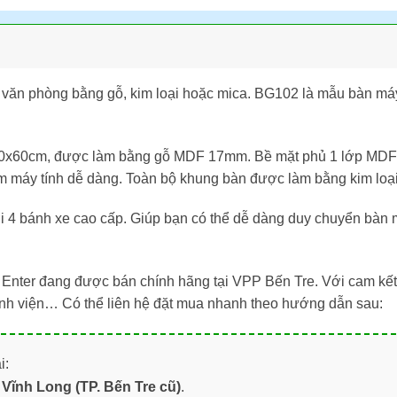
ị văn phòng bằng gỗ, kim loại hoặc mica. BG102 là mẫu bàn máy
 40x60cm, được làm bằng gỗ MDF 17mm. Bề mặt phủ 1 lớp MDF 
hím máy tính dễ dàng. Toàn bộ khung bàn được làm bằng kim loại
 4 bánh xe cao cấp. Giúp bạn có thể dễ dàng duy chuyển bàn 
 Enter đang được bán chính hãng tại VPP Bến Tre. Với cam kế
bệnh viện… Có thể liên hệ đặt mua nhanh theo hướng dẫn sau:
i:
Vĩnh Long (TP. Bến Tre cũ)
.