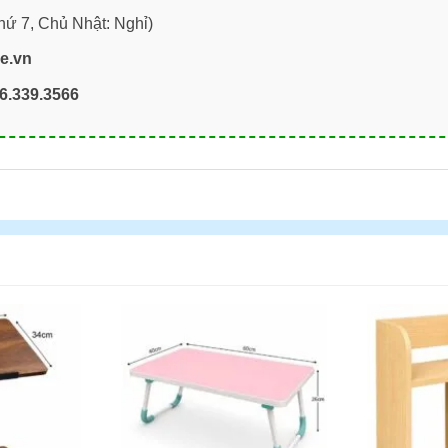
hứ 7, Chủ Nhật: Nghỉ)
re.vn
6.339.3566