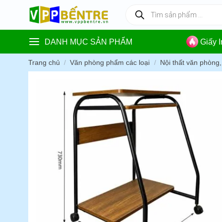
Skip
Tìm
kiếm
to
sản
content
phẩm
DANH MỤC SẢN PHẨM
Giấy 
Trang chủ
/
Văn phòng phẩm các loại
/
Nội thất văn phòng