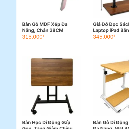
Bàn Gỗ MDF Xếp Đa
Giá Đỡ Đọc Sác
Năng, Chân 28CM
Laptop iPad Bằ
Chỉnh Độ Cao T
315.000
345.000
đ
đ
Bàn Học Di Động Gấp
Bàn Gỗ Di Động
Gọn, Tăng Giảm Chiều
Đa Năng, Mặt 