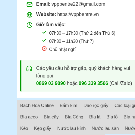
Email:
vppbentre22@gmail.com
Website:
https://vppbentre.vn
Giờ làm việc:
07h30 – 17h30 (Thứ 2 đến Thứ 6)
07h30 – 11h30 (Thứ 7)
Chủ nhật nghỉ
Các yêu cầu hỗ trợ gấp, quý khách hàng vui
lòng gọi:
0869 03 9090
hoặc
096 339 3566
(Call/Zalo)
Bách Hóa Online
Bấm kim
Dao rọc giấy
Các loại g
Bìa acco
Bìa cây
Bìa Còng
Bìa lá
Bìa lỗ
Bìa n
Kéo
Kẹp giấy
Nước lau kính
Nước lau sàn
Nước