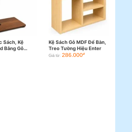
c Sách, Kệ
Kệ Sách Gỗ MDF Để Bàn,
ad Bằng Gỗ
Treo Tường Hiệu Enter
Cao Thông Minh
286.000
đ
Giá từ: