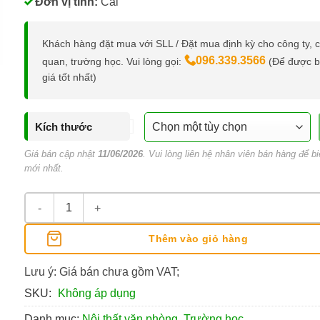
Đơn vị tính:
Cái
Khách hàng đặt mua với SLL / Đặt mua định kỳ cho công ty, 
096.339.3566
quan, trường học. Vui lòng gọi:
(Để được 
giá tốt nhất)
Kích thước
Giá bán cập nhật
11/06/2026
. Vui lòng liên hệ nhân viên bán hàng để bi
mới nhất.
Bàn Học Gấp Gọn Gỗ MDF, Phủ Melamine số lượng
Thêm vào giỏ hàng
Lưu ý: Giá bán chưa gồm VAT;
SKU:
Không áp dụng
Danh mục:
Nội thất văn phòng, Trường học