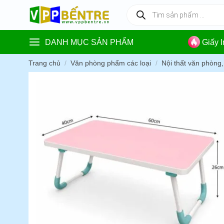
Skip
Tìm
kiếm
to
sản
content
phẩm
DANH MỤC SẢN PHẨM
Giấy 
Trang chủ
/
Văn phòng phẩm các loại
/
Nội thất văn phòng