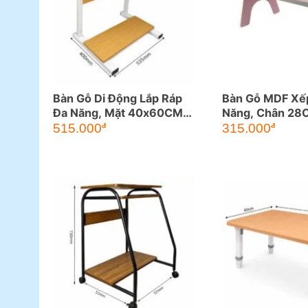
Bàn Gỗ Di Động Lắp Ráp
Bàn Gỗ MDF Xế
Đa Năng, Mặt 40x60CM,
Năng, Chân 28
Cao 50-84CM
515.000
315.000
đ
đ