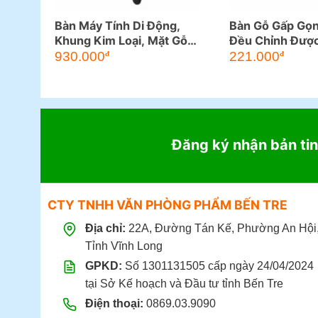
Bàn Máy Tính Di Động,
Bàn Gỗ Gấp Gọn
Khung Kim Loại, Mặt Gỗ
Đều Chỉnh Đượ
MDF (BG102)
Chân Bàn
930.000
221.000
đ
đ
Đăng ký nhận bản tin
CTY TNHH VĂN PHÒNG PHẨM BẾN TRE
Địa chỉ:
22A, Đường Tán Kế, Phường An Hội
Tỉnh Vĩnh Long
GPKD:
Số 1301131505 cấp ngày 24/04/2024
tại Sở Kế hoạch và Đầu tư tỉnh Bến Tre
Điện thoại:
0869.03.9090