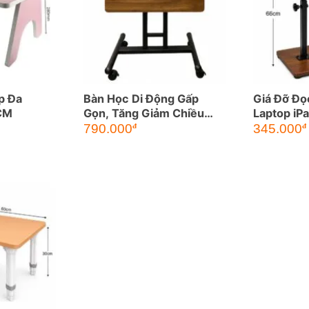
p Đa
Bàn Học Di Động Gấp
Giá Đỡ Đọ
CM
Gọn, Tăng Giảm Chiều
Laptop iP
Cao, Đều Chỉnh Độ
Chỉnh Độ 
790.000
345.000
đ
đ
Nghiêng