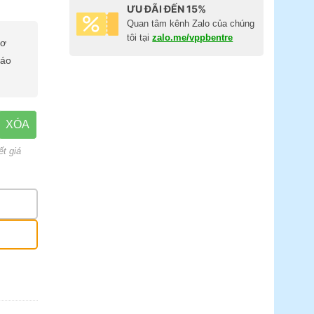
ƯU ĐÃI ĐẾN 15%
Quan tâm kênh Zalo của chúng
tôi tại
zalo.me/vppbentre
cơ
báo
XÓA
ết giá