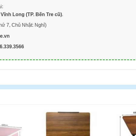
i:
Vĩnh Long (TP. Bến Tre cũ)
.
hứ 7, Chủ Nhật: Nghỉ)
re.vn
6.339.3566