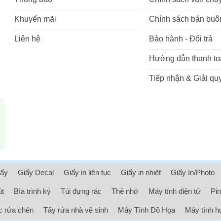
Khuyến mãi
Chính sách bán buô
Liên hệ
Bảo hành - Đổi trả
Hướng dẫn thanh to
Tiếp nhận & Giải quy
iấy
Giấy Decal
Giấy in liên tục
Giấy in nhiệt
Giấy In/Photo
út
Bìa trình ký
Túi đựng rác
Thẻ nhớ
Máy tính điện tử
Pin
 rửa chén
Tẩy rửa nhà vệ sinh
Máy Tính Đồ Họa
Máy tính h