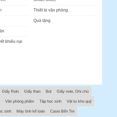
n
Thiết bị văn phòng
Quà tặng
án
ết khiếu nại
Giấy Roki
Giấy than
Bút
Giấy note, Ghi chú
Văn phòng phẩm
Tập học sinh
Vật tư kho quỹ
ọc sinh
Máy tính kế toán
Casio Bến Tre