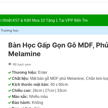
In Nhiệt K57 & K80 Mua 10 Tặng 1 Tại VPP Bến Tre
, Trường học
Bàn Học Gấp Gọn Gỗ MDF, Ph
Melamine
88 lượt xem
Thương hiệu:
Enter
Chất liệu:
Mặt bàn gỗ MDF phủ Melamine, Chân kim loạ
Kích thước mặt bàn:
40 x 60cm
Chiều cao:
26cm | 27cm | 33cm
Màu sắc:
Nhiều màu
Bảo hành:
Không