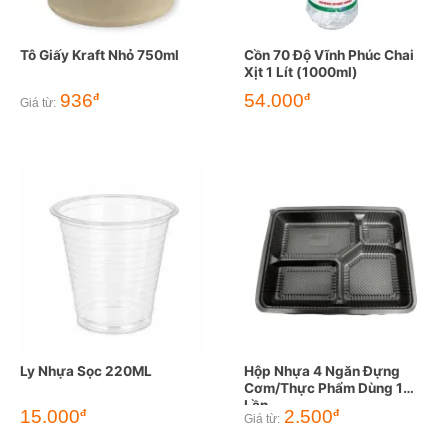
Tô Giấy Kraft Nhỏ 750ml
Cồn 70 Độ Vĩnh Phúc Chai
Xịt 1 Lít (1000ml)
936
54.000
đ
đ
Giá từ:
Ly Nhựa Sọc 220ML
Hộp Nhựa 4 Ngăn Đựng
Cơm/Thực Phẩm Dùng 1
Lần
15.000
2.500
đ
đ
Giá từ: