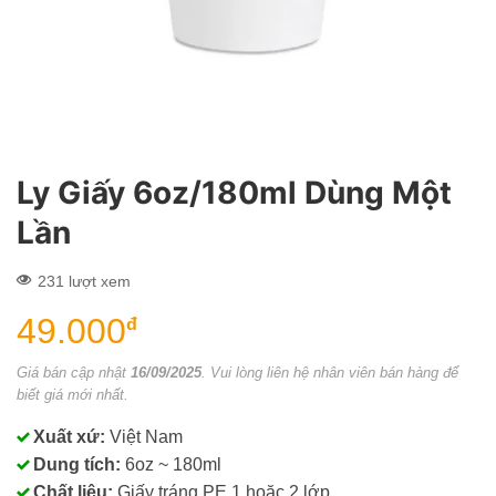
Ly Giấy 6oz/180ml Dùng Một
Lần
231 lượt xem
49.000
đ
Giá bán cập nhật
16/09/2025
. Vui lòng liên hệ nhân viên bán hàng để
biết giá mới nhất.
Xuất xứ:
Việt Nam
Dung tích:
6oz ~ 180ml
Chất liệu:
Giấy tráng PE 1 hoặc 2 lớp