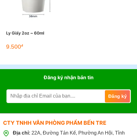
Ly Giấy 2oz ~ 60ml
9.500
đ
Đăng ký nhận bản tin
CTY TNHH VĂN PHÒNG PHẨM BẾN TRE
Địa chỉ:
22A, Đường Tán Kế, Phường An Hội, Tỉnh