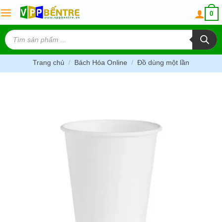
Skip
0
to
content
Tìm
kiếm
sản
phẩm
Trang chủ
/
Bách Hóa Online
/
Đồ dùng một lần