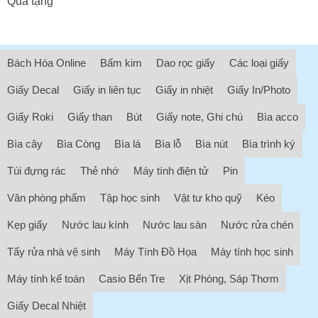
Quà tặng
Bách Hóa Online
Bấm kim
Dao rọc giấy
Các loại giấy
Giấy Decal
Giấy in liên tục
Giấy in nhiệt
Giấy In/Photo
Giấy Roki
Giấy than
Bút
Giấy note, Ghi chú
Bìa acco
Bìa cây
Bìa Còng
Bìa lá
Bìa lỗ
Bìa nút
Bìa trình ký
Túi đựng rác
Thẻ nhớ
Máy tính điện tử
Pin
Văn phòng phẩm
Tập học sinh
Vật tư kho quỹ
Kéo
Kẹp giấy
Nước lau kính
Nước lau sàn
Nước rửa chén
Tẩy rửa nhà vệ sinh
Máy Tính Đồ Họa
Máy tính học sinh
Máy tính kế toán
Casio Bến Tre
Xịt Phòng, Sáp Thơm
Giấy Decal Nhiệt