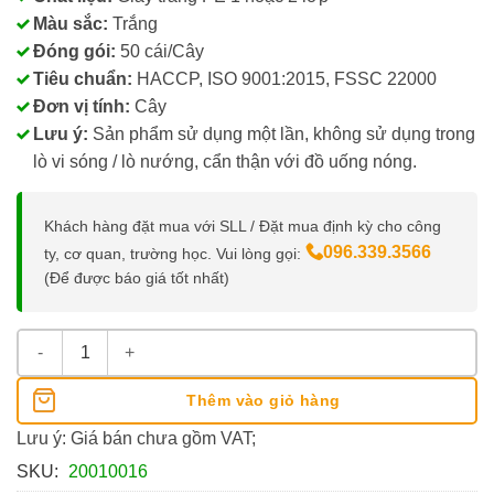
Màu sắc:
Trắng
Đóng gói:
50 cái/Cây
Tiêu chuẩn:
HACCP, ISO 9001:2015, FSSC 22000
Đơn vị tính:
Cây
Lưu ý:
Sản phẩm sử dụng một lần, không sử dụng trong
lò vi sóng / lò nướng, cẩn thận với đồ uống nóng.
Khách hàng đặt mua với SLL / Đặt mua định kỳ cho công
096.339.3566
ty, cơ quan, trường học. Vui lòng gọi:
(Để được báo giá tốt nhất)
Ly Giấy 6oz/180ml Dùng Một Lần số lượng
Thêm vào giỏ hàng
Lưu ý: Giá bán chưa gồm VAT;
SKU:
20010016