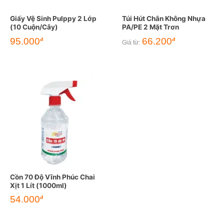
Giấy Vệ Sinh Pulppy 2 Lớp
Túi Hút Chân Không Nhựa
(10 Cuộn/Cây)
PA/PE 2 Mặt Trơn
95.000
66.200
đ
đ
Giá từ:
Cồn 70 Độ Vĩnh Phúc Chai
Xịt 1 Lít (1000ml)
54.000
đ