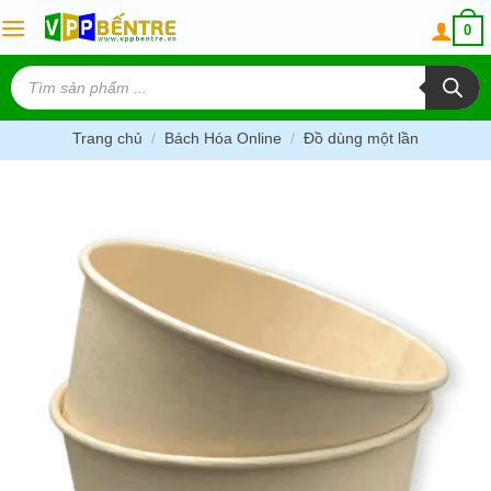
Skip
0
to
content
Tìm
kiếm
sản
phẩm
Trang chủ
/
Bách Hóa Online
/
Đồ dùng một lần