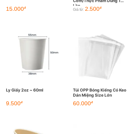
Cơm/Thực Phẩm Dùng 1
Lần
15.000
2.500
đ
đ
Giá từ:
Ly Giấy 2oz ~ 60ml
Túi OPP Bóng Kiếng Có Keo
Dán Miệng Size Lớn
9.500
60.000
đ
đ