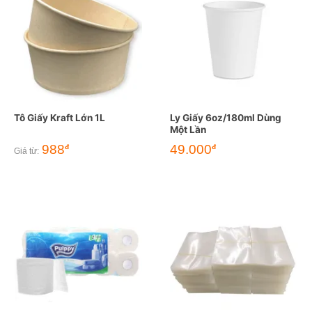
Tô Giấy Kraft Lớn 1L
Ly Giấy 6oz/180ml Dùng
Một Lần
988
49.000
đ
đ
Giá từ: