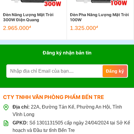
Đèn Năng Lượng Mặt Trời
Đèn Pha Năng Lượng Mặt Trời
300W Điện Quang
100W
2.965.000
1.325.000
đ
đ
Đăng ký nhận bản tin
CTY TNHH VĂN PHÒNG PHẨM BẾN TRE
Địa chỉ:
22A, Đường Tán Kế, Phường An Hội, Tỉnh
Vĩnh Long
GPKD:
Số 1301131505 cấp ngày 24/04/2024 tại Sở Kế
hoạch và Đầu tư tỉnh Bến Tre