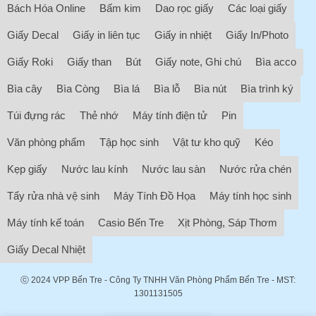
Bách Hóa Online
Bấm kim
Dao rọc giấy
Các loại giấy
Giấy Decal
Giấy in liên tục
Giấy in nhiệt
Giấy In/Photo
Giấy Roki
Giấy than
Bút
Giấy note, Ghi chú
Bìa acco
Bìa cây
Bìa Còng
Bìa lá
Bìa lỗ
Bìa nút
Bìa trình ký
Túi đựng rác
Thẻ nhớ
Máy tính điện tử
Pin
Văn phòng phẩm
Tập học sinh
Vật tư kho quỹ
Kéo
Kẹp giấy
Nước lau kính
Nước lau sàn
Nước rửa chén
Tẩy rửa nhà vệ sinh
Máy Tính Đồ Họa
Máy tính học sinh
Máy tính kế toán
Casio Bến Tre
Xịt Phòng, Sáp Thơm
Giấy Decal Nhiệt
ⓒ 2024
VPP Bến Tre
- Công Ty TNHH Văn Phòng Phẩm Bến Tre - MST:
1301131505