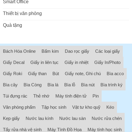
Smart Office
Thiết bị văn phòng
Quà tặng
Bách Hóa Online
Bấm kim
Dao rọc giấy
Các loại giấy
Giấy Decal
Giấy in liên tục
Giấy in nhiệt
Giấy In/Photo
Giấy Roki
Giấy than
Bút
Giấy note, Ghi chú
Bìa acco
Bìa cây
Bìa Còng
Bìa lá
Bìa lỗ
Bìa nút
Bìa trình ký
Túi đựng rác
Thẻ nhớ
Máy tính điện tử
Pin
Văn phòng phẩm
Tập học sinh
Vật tư kho quỹ
Kéo
Kẹp giấy
Nước lau kính
Nước lau sàn
Nước rửa chén
Tẩy rửa nhà vệ sinh
Máy Tính Đồ Họa
Máy tính học sinh