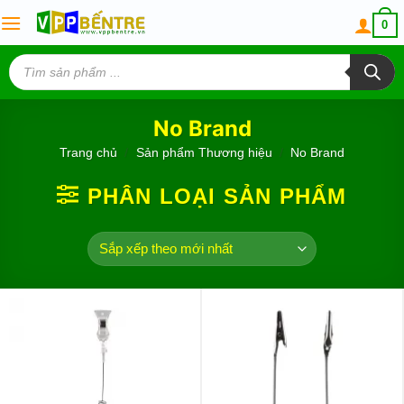
Skip
0
to
content
Tìm
kiếm
sản
phẩm
No Brand
Trang chủ
/
Sản phẩm Thương hiệu
/
No Brand
PHÂN LOẠI SẢN PHẨM