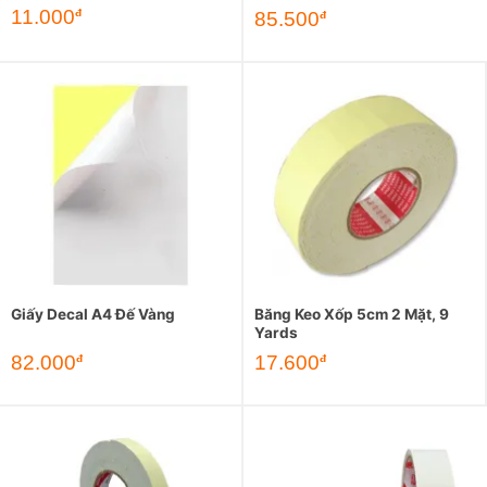
11.000
đ
85.500
đ
Giấy Decal A4 Đế Vàng
Băng Keo Xốp 5cm 2 Mặt, 9
Yards
82.000
17.600
đ
đ