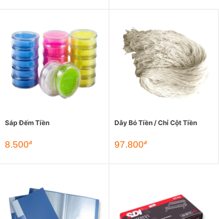
Sáp Đếm Tiền
Dây Bó Tiền / Chỉ Cột Tiền
8.500
97.800
đ
đ