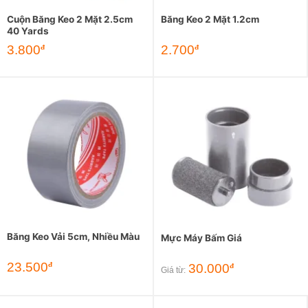
Cuộn Băng Keo 2 Mặt 2.5cm
Băng Keo 2 Mặt 1.2cm
40 Yards
3.800
2.700
đ
đ
Băng Keo Vải 5cm, Nhiều Màu
Mực Máy Bấm Giá
23.500
đ
30.000
đ
Giá từ: