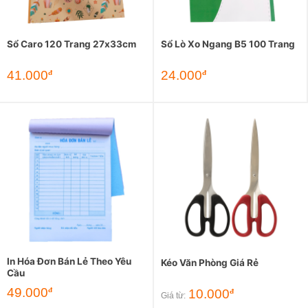
Sổ Caro 120 Trang 27x33cm
Sổ Lò Xo Ngang B5 100 Trang
41.000
24.000
đ
đ
In Hóa Đơn Bán Lẻ Theo Yêu
Kéo Văn Phòng Giá Rẻ
Cầu
49.000
đ
10.000
đ
Giá từ: