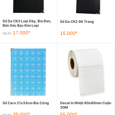
Sổ Da CK3 Loại Dầy, Bìa Đen,
Sổ Da CK2 96 Trang
Bốn Góc Bọc Kim Loại
17.000
đ
15.000
đ
Giá từ:
Sổ Caro 21x33cm Bìa Cứng
Decal In Nhiệt 80x80mm Cuộn
30M
35.000
55.000
đ
đ
Giá từ: