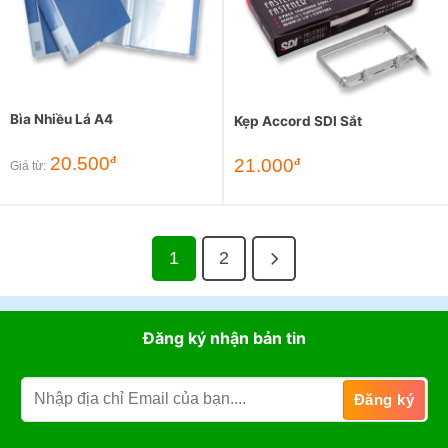
Bìa Nhiều Lá A4
Kẹp Accord SDI Sắt
20.500
đ
21.000
đ
Giá từ:
1
2
Đăng ký nhận bản tin