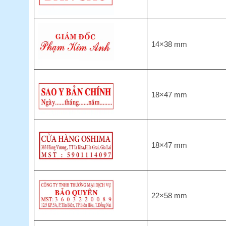
14×38 mm
18×47 mm
18×47 mm
22×58 mm