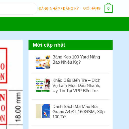
GIỎ HÀNG
0
ĐĂNG NHẬP / ĐĂNG KÝ
Mới cập nhật
Băng Keo 100 Yard Nặng
Bao Nhiêu Kg?
Không
có
bình
Khắc Dấu Bến Tre – Dịch
luận
Vụ Làm Mộc Dấu Nhanh,
ở
Uy Tín Tại VPP Bến Tre
Băng
Không
Keo
có
100
Danh Sách Mã Màu Bìa
bình
Yard
Grand A4 ĐL 160GSM, Xấp
luận
Nặng
100 Tờ
ở
Bao
Khắc
Không
Nhiêu
Dấu
có