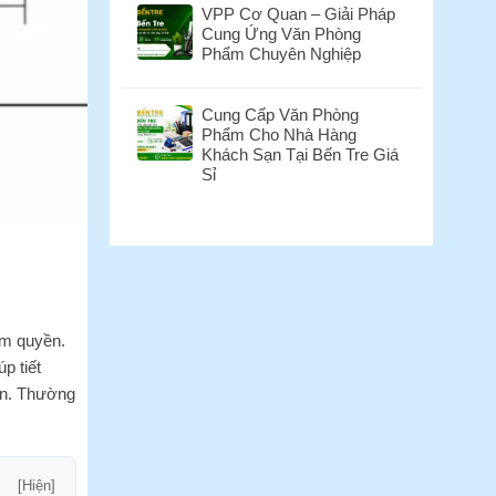
Kg?
VPP Cơ Quan – Giải Pháp
Bến
bình
Cung Ứng Văn Phòng
Tre
luận
Phẩm Chuyên Nghiệp
–
ở
Dịch
Danh
Không
Vụ
Sách
có
Cung Cấp Văn Phòng
Làm
Mã
bình
Phẩm Cho Nhà Hàng
Mộc
Màu
luận
Khách Sạn Tại Bến Tre Giá
Dấu
Bìa
ở
Sỉ
Nhanh,
Grand
VPP
Uy
A4
Cơ
Không
Tín
ĐL
Quan
có
Tại
160GSM,
–
bình
VPP
Xấp
Giải
luận
Bến
100
Pháp
ở
Tre
Tờ
Cung
Cung
Ứng
Cấp
Văn
Văn
ẩm quyền.
Phòng
Phòng
p tiết
Phẩm
Phẩm
uẩn. Thường
Chuyên
Cho
Nghiệp
Nhà
Hàng
Khách
Sạn
[Hiện]