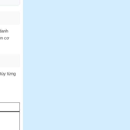
Tại
Bến
Tre
Giá
Sỉ
 danh
ên cơ
tùy từng