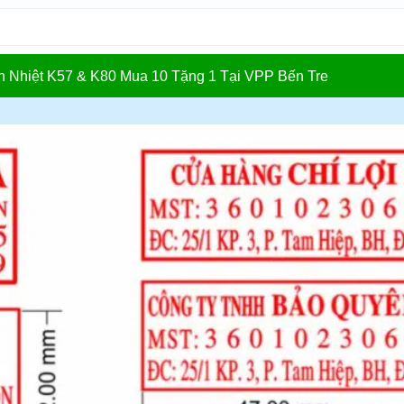
In Nhiệt K57 & K80 Mua 10 Tặng 1 Tại VPP Bến Tre