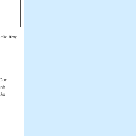
 của từng
 Con
ình
mẫu