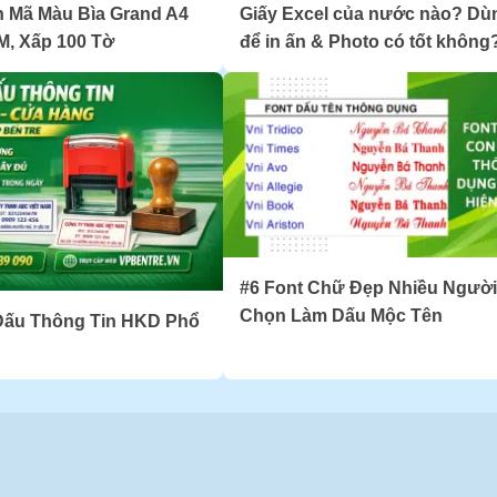
 Mã Màu Bìa Grand A4
Giấy Excel của nước nào? Dù
, Xấp 100 Tờ
để in ấn & Photo có tốt không
#6 Font Chữ Đẹp Nhiều Người
Chọn Làm Dấu Mộc Tên
Dấu Thông Tin HKD Phổ