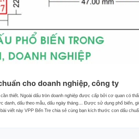
 chuẩn cho doanh nghiệp, công ty
t cần thiết. Ngoài dấu tròn doanh nghiệp được cấp bởi cơ quan có th
hức danh, dấu theo mẫu, dấu ngày tháng… Được sử dụng phổ biến, giú
ng bài viết này VPP Bến Tre chia sẻ cùng bạn kích thước con dấu ch