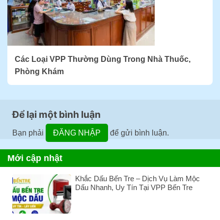
Các Loại VPP Thường Dùng Trong Nhà Thuốc,
Phòng Khám
Để lại một bình luận
Bạn phải
ĐĂNG NHẬP
để gửi bình luận.
Mới cập nhật
Khắc Dấu Bến Tre – Dịch Vụ Làm Mộc
Dấu Nhanh, Uy Tín Tại VPP Bến Tre
Không
có
bình