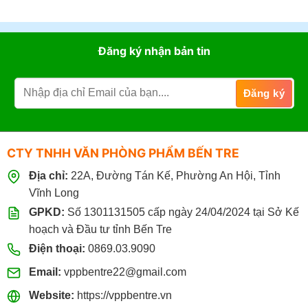
Phẩm
luận
Chuyên
Cho
ở
Nghiệp
Nhà
Giấy
Hàng
Excel
Đăng ký nhận bản tin
Khách
của
Sạn
nước
Tại
nào?
Bến
Dùng
Tre
để
Giá
in
Sỉ
ấn
&
CTY TNHH VĂN PHÒNG PHẨM BẾN TRE
Photo
có
Địa chỉ:
22A, Đường Tán Kế, Phường An Hội, Tỉnh
tốt
không?
Vĩnh Long
GPKD:
Số 1301131505 cấp ngày 24/04/2024 tại Sở Kế
hoạch và Đầu tư tỉnh Bến Tre
Điện thoại:
0869.03.9090
Email:
vppbentre22@gmail.com
Website:
https://vppbentre.vn