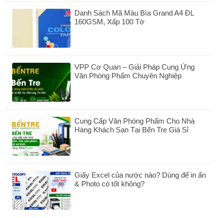
luận
Danh Sách Mã Màu Bìa Grand A4 ĐL
ở
160GSM, Xấp 100 Tờ
Khắc
Dấu
Không
Bến
có
Tre
bình
–
luận
Dịch
VPP Cơ Quan – Giải Pháp Cung Ứng
ở
Vụ
Văn Phòng Phẩm Chuyên Nghiệp
Danh
Làm
Sách
Không
Mộc
Mã
có
Dấu
Màu
bình
Nhanh,
Bìa
luận
Uy
Grand
Cung Cấp Văn Phòng Phẩm Cho Nhà
ở
Tín
A4
Hàng Khách Sạn Tại Bến Tre Giá Sỉ
VPP
Tại
ĐL
Cơ
Không
VPP
160GSM,
Quan
có
Bến
Xấp
–
bình
Tre
100
Giải
luận
Tờ
Pháp
Giấy Excel của nước nào? Dùng để in ấn
ở
Cung
& Photo có tốt không?
Cung
Ứng
Cấp
Không
Văn
Văn
có
Phòng
Phòng
bình
Phẩm