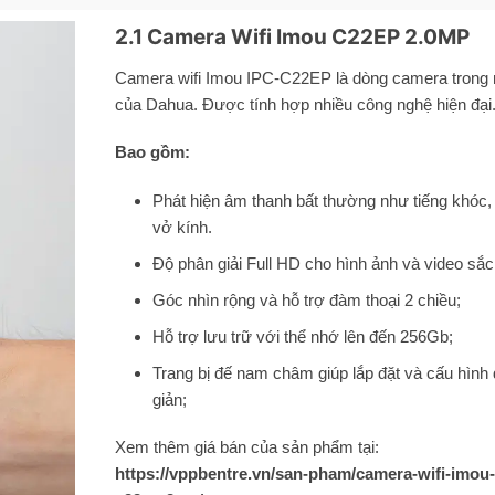
2.1 Camera Wifi Imou C22EP 2.0MP
Camera wifi Imou IPC-C22EP là dòng camera trong
của Dahua. Được tính hợp nhiều công nghệ hiện đại
Bao gồm:
Phát hiện âm thanh bất thường như tiếng khóc, 
vở kính.
Độ phân giải Full HD cho hình ảnh và video sắc
Góc nhìn rộng và hỗ trợ đàm thoại 2 chiều;
Hỗ trợ lưu trữ với thể nhớ lên đến 256Gb;
Trang bị đế nam châm giúp lắp đặt và cấu hình
giản;
Xem thêm giá bán của sản phẩm tại:
https://vppbentre.vn/san-pham/camera-wifi-imou-