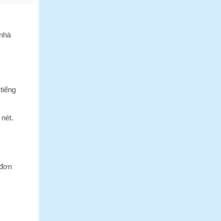
 nhà
.
tiếng
 nét.
 đơn