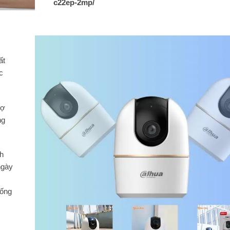
c22ep-2mp/
ất
c
rợ
ng
h
ngày
hống