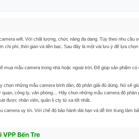
ng camera wifi. Với chất lượng, chức năng đa dạng. Tùy theo nhu cầu 
chi phí, thời gian và tiền bạc. Sau đây là một vài lưu ý để lựa chọ
ra để mua mẫu camera trong nhà hoặc ngoài trời. Để giúp sản phẩm có 
y chọn những mẫu camera bình dân, độ phân giải đủ dùng. Nó sẽ giúp
ơ quan, công ty, văn phòng… Hãy chọn những mẫu camera độ phân g
t được nhân viên, quản lí cty từ xa tốt nhất.
 camera uy tín. Với chế độ bảo hành dài hạn và dễ tìm trung tâm b
i VPP Bến Tre