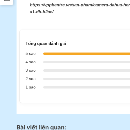
https://vppbentre.vn/san-pham/camera-dahua-her
a1-dh-h2ae/
Tổng quan đánh giá
5 sao
4 sao
3 sao
2 sao
1 sao
Bài viết liên quan: