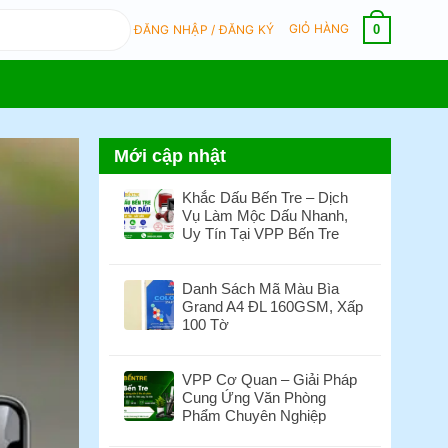
GIỎ HÀNG
0
ĐĂNG NHẬP / ĐĂNG KÝ
Mới cập nhật
Khắc Dấu Bến Tre – Dịch
Vụ Làm Mộc Dấu Nhanh,
Uy Tín Tại VPP Bến Tre
Không
có
Danh Sách Mã Màu Bìa
bình
Grand A4 ĐL 160GSM, Xấp
luận
100 Tờ
ở
Khắc
Không
Dấu
có
VPP Cơ Quan – Giải Pháp
Bến
bình
Cung Ứng Văn Phòng
Tre
luận
Phẩm Chuyên Nghiệp
–
ở
Dịch
Danh
Không