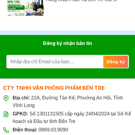
Tại
ĐL
Cơ
Không
VPP
160GSM,
Quan
có
Bến
Xấp
–
bình
Tre
100
Giải
luận
Tờ
Pháp
ở
Cung
Cung
Ứng
Cấp
Đăng ký nhận bản tin
Văn
Văn
Phòng
Phòng
Phẩm
Phẩm
Chuyên
Cho
Nghiệp
Nhà
Hàng
Khách
Sạn
CTY TNHH VĂN PHÒNG PHẨM BẾN TRE
Tại
Bến
Địa chỉ:
22A, Đường Tán Kế, Phường An Hội, Tỉnh
Tre
Giá
Vĩnh Long
Sỉ
GPKD:
Số 1301131505 cấp ngày 24/04/2024 tại Sở Kế
hoạch và Đầu tư tỉnh Bến Tre
Điện thoại:
0869.03.9090