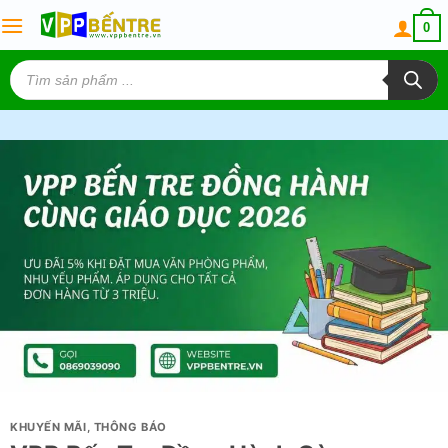
Skip
0
to
content
Tìm
kiếm
sản
phẩm
KHUYẾN MÃI
,
THÔNG BÁO