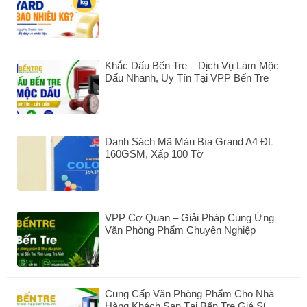
Không
có
bình
luận
ở
Khắc Dấu Bến Tre – Dịch Vụ Làm Mộc
Băng
Dấu Nhanh, Uy Tín Tại VPP Bến Tre
Keo
100
Không
Yard
có
Nặng
bình
Bao
luận
Nhiêu
Danh Sách Mã Màu Bìa Grand A4 ĐL
ở
Kg?
160GSM, Xấp 100 Tờ
Khắc
Dấu
Không
Bến
có
Tre
bình
–
luận
Dịch
VPP Cơ Quan – Giải Pháp Cung Ứng
ở
Vụ
Văn Phòng Phẩm Chuyên Nghiệp
Danh
Làm
Sách
Không
Mộc
Mã
có
Dấu
Màu
bình
Nhanh,
Bìa
luận
Uy
Grand
Cung Cấp Văn Phòng Phẩm Cho Nhà
ở
Tín
A4
Hàng Khách Sạn Tại Bến Tre Giá Sỉ
VPP