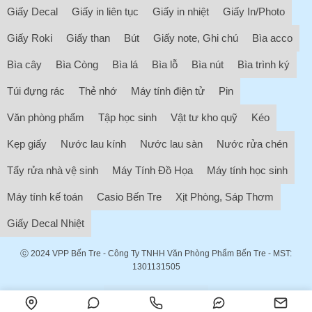
Giấy Decal
Giấy in liên tục
Giấy in nhiệt
Giấy In/Photo
Giấy Roki
Giấy than
Bút
Giấy note, Ghi chú
Bìa acco
Bìa cây
Bìa Còng
Bìa lá
Bìa lỗ
Bìa nút
Bìa trình ký
Túi đựng rác
Thẻ nhớ
Máy tính điện tử
Pin
Văn phòng phẩm
Tập học sinh
Vật tư kho quỹ
Kéo
Kẹp giấy
Nước lau kính
Nước lau sàn
Nước rửa chén
Tẩy rửa nhà vệ sinh
Máy Tính Đồ Họa
Máy tính học sinh
Máy tính kế toán
Casio Bến Tre
Xịt Phòng, Sáp Thơm
Giấy Decal Nhiệt
ⓒ 2024
VPP Bến Tre
- Công Ty TNHH Văn Phòng Phẩm Bến Tre - MST:
1301131505