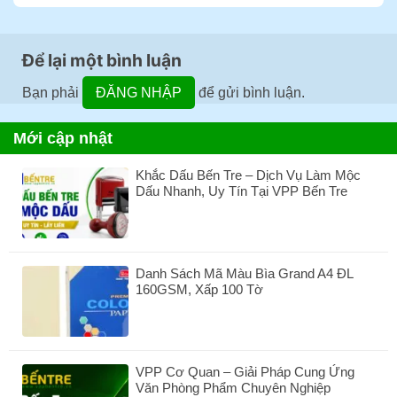
Để lại một bình luận
Bạn phải
ĐĂNG NHẬP
để gửi bình luận.
Mới cập nhật
Khắc Dấu Bến Tre – Dịch Vụ Làm Mộc
Dấu Nhanh, Uy Tín Tại VPP Bến Tre
Không
có
bình
luận
Danh Sách Mã Màu Bìa Grand A4 ĐL
ở
160GSM, Xấp 100 Tờ
Khắc
Dấu
Không
Bến
có
Tre
bình
–
luận
Dịch
VPP Cơ Quan – Giải Pháp Cung Ứng
ở
Vụ
Văn Phòng Phẩm Chuyên Nghiệp
Danh