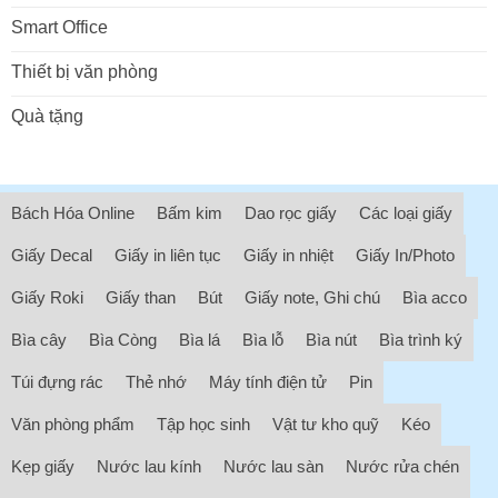
Smart Office
Thiết bị văn phòng
Quà tặng
Bách Hóa Online
Bấm kim
Dao rọc giấy
Các loại giấy
Giấy Decal
Giấy in liên tục
Giấy in nhiệt
Giấy In/Photo
Giấy Roki
Giấy than
Bút
Giấy note, Ghi chú
Bìa acco
Bìa cây
Bìa Còng
Bìa lá
Bìa lỗ
Bìa nút
Bìa trình ký
Túi đựng rác
Thẻ nhớ
Máy tính điện tử
Pin
Văn phòng phẩm
Tập học sinh
Vật tư kho quỹ
Kéo
Kẹp giấy
Nước lau kính
Nước lau sàn
Nước rửa chén