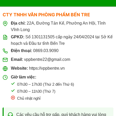
in
Sỉ
ấn
&
CTY TNHH VĂN PHÒNG PHẨM BẾN TRE
Photo
có
Địa chỉ:
22A, Đường Tán Kế, Phường An Hội, Tỉnh
tốt
không?
Vĩnh Long
GPKD:
Số 1301131505 cấp ngày 24/04/2024 tại Sở Kế
hoạch và Đầu tư tỉnh Bến Tre
Điện thoại:
0869.03.9090
Email:
vppbentre22@gmail.com
Website:
https://vppbentre.vn
Giờ làm việc:
07h30 – 17h30 (Thứ 2 đến Thứ 6)
07h30 – 11h30 (Thứ 7)
Chủ nhật nghỉ
Các yêu cầu hỗ trợ gấp, quý khách hàng vui lòng