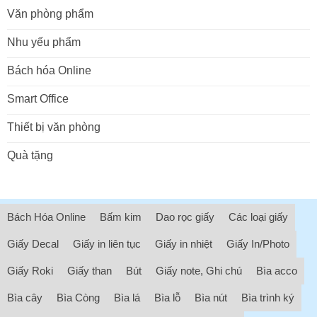
Văn phòng phẩm
Nhu yếu phẩm
Bách hóa Online
Smart Office
Thiết bị văn phòng
Quà tặng
Bách Hóa Online
Bấm kim
Dao rọc giấy
Các loại giấy
Giấy Decal
Giấy in liên tục
Giấy in nhiệt
Giấy In/Photo
Giấy Roki
Giấy than
Bút
Giấy note, Ghi chú
Bìa acco
Bìa cây
Bìa Còng
Bìa lá
Bìa lỗ
Bìa nút
Bìa trình ký