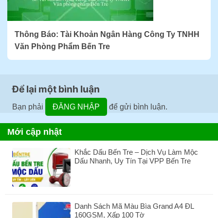
Thông Báo: Tài Khoản Ngân Hàng Công Ty TNHH
Văn Phòng Phẩm Bến Tre
Để lại một bình luận
Bạn phải
ĐĂNG NHẬP
để gửi bình luận.
Mới cập nhật
Khắc Dấu Bến Tre – Dịch Vụ Làm Mộc
Dấu Nhanh, Uy Tín Tại VPP Bến Tre
Không
có
bình
luận
Danh Sách Mã Màu Bìa Grand A4 ĐL
ở
160GSM, Xấp 100 Tờ
Khắc