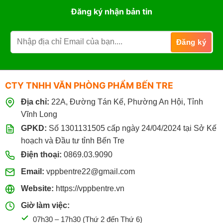
Hàng
Excel
Đăng ký nhận bản tin
Khách
của
Sạn
nước
Tại
nào?
Bến
Dùng
Tre
để
Giá
in
Sỉ
ấn
&
CTY TNHH VĂN PHÒNG PHẨM BẾN TRE
Photo
có
Địa chỉ:
22A, Đường Tán Kế, Phường An Hội, Tỉnh
tốt
không?
Vĩnh Long
GPKD:
Số 1301131505 cấp ngày 24/04/2024 tại Sở Kế
hoạch và Đầu tư tỉnh Bến Tre
Điện thoại:
0869.03.9090
Email:
vppbentre22@gmail.com
Website:
https://vppbentre.vn
Giờ làm việc:
07h30 – 17h30 (Thứ 2 đến Thứ 6)